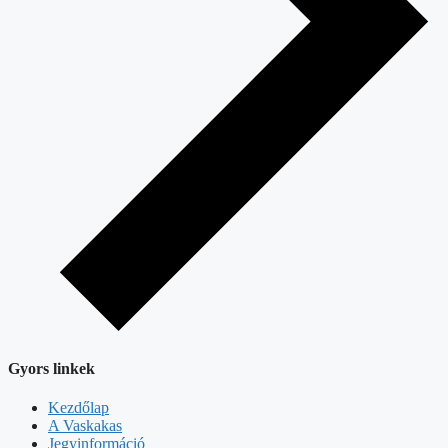
Gyors linkek
Kezdőlap
A Vaskakas
Jegyinformáció