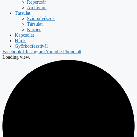
Repertoár
Archívum
Társulat
Színművészek
Társulat
Karrier
Kapcsolat
Hírek
Győrkőcfesztivál
Facebook-f
Instagram
Youtube
Phone-alt
Loading view.