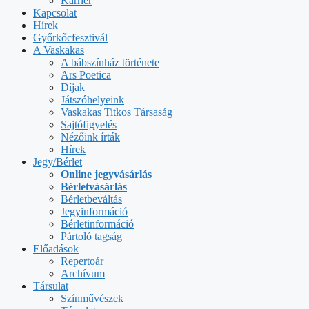
Karrier
Kapcsolat
Hírek
Győrkőcfesztivál
A Vaskakas
A bábszínház története
Ars Poetica
Díjak
Játszóhelyeink
Vaskakas Titkos Társaság
Sajtófigyelés
Nézőink írták
Hírek
Jegy/Bérlet
Online jegyvásárlás
Bérletvásárlás
Bérletbeváltás
Jegyinformáció
Bérletinformáció
Pártoló tagság
Előadások
Repertoár
Archívum
Társulat
Színművészek