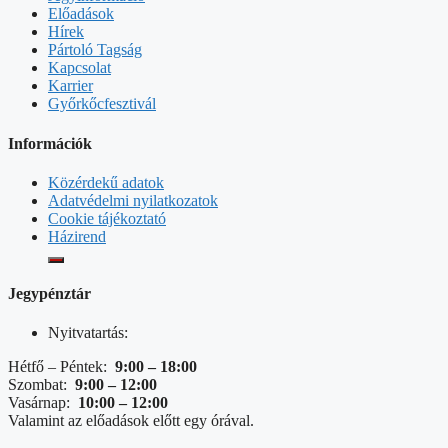
Előadások
Hírek
Pártoló Tagság
Kapcsolat
Karrier
Győrkőcfesztivál
Információk
Közérdekű adatok
Adatvédelmi nyilatkozatok
Cookie tájékoztató
Házirend
Jegypénztár
Nyitvatartás:
Hétfő – Péntek:
9:00 – 18:00
Szombat:
9:00 – 12:00
Vasárnap:
10:00 – 12:00
Valamint az előadások előtt egy órával.