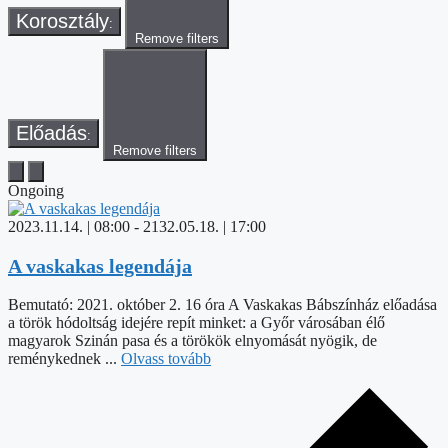
Korosztály
:
Remove filters
Előadás
:
Remove filters
Ongoing
2023.11.14. | 08:00
-
2132.05.18. | 17:00
A vaskakas legendája
Bemutató: 2021. október 2. 16 óra A Vaskakas Bábszínház előadása
a török hódoltság idejére repít minket: a Győr városában élő
magyarok Szinán pasa és a törökök elnyomását nyögik, de
reménykednek ...
Olvass tovább