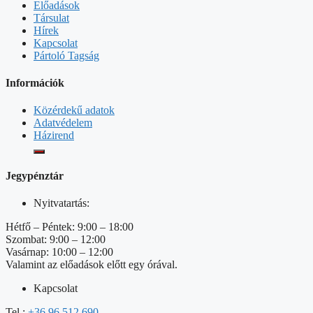
Előadások
Társulat
Hírek
Kapcsolat
Pártoló Tagság
Információk
Közérdekű adatok
Adatvédelem
Házirend
Jegypénztár
Nyitvatartás:
Hétfő – Péntek: 9:00 – 18:00
Szombat: 9:00 – 12:00
Vasárnap: 10:00 – 12:00
Valamint az előadások előtt egy órával.
Kapcsolat
Tel.:
+36 96 512 690