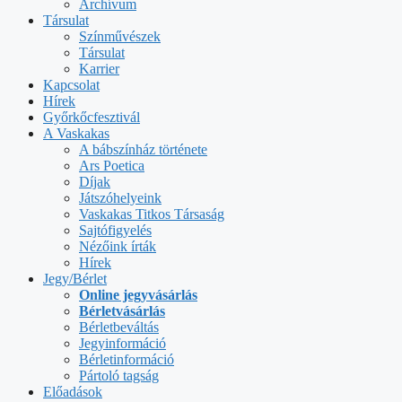
Archívum
Társulat
Színművészek
Társulat
Karrier
Kapcsolat
Hírek
Győrkőcfesztivál
A Vaskakas
A bábszínház története
Ars Poetica
Díjak
Játszóhelyeink
Vaskakas Titkos Társaság
Sajtófigyelés
Nézőink írták
Hírek
Jegy/Bérlet
Online jegyvásárlás
Bérletvásárlás
Bérletbeváltás
Jegyinformáció
Bérletinformáció
Pártoló tagság
Előadások