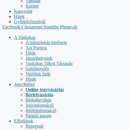
Társulat
Karrier
Kapcsolat
Hírek
Győrkőcfesztivál
Facebook-f
Instagram
Youtube
Phone-alt
A Vaskakas
A bábszínház története
Ars Poetica
Díjak
Játszóhelyeink
Vaskakas Titkos Társaság
Sajtófigyelés
Nézőink írták
Hírek
Jegy/Bérlet
Online jegyvásárlás
Bérletvásárlás
Bérletbeváltás
Jegyinformáció
Bérletinformáció
Pártoló tagság
Előadások
Repertoár