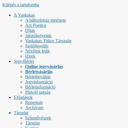
Kilépés a tartalomba
A Vaskakas
A bábszínház története
Ars Poetica
Díjak
Játszóhelyeink
Vaskakas Titkos Társaság
Sajtófigyelés
Nézőink írták
Hírek
Jegy/Bérlet
Online jegyvásárlás
Bérletvásárlás
Bérletbeváltás
Jegyinformáció
Bérletinformáció
Pártoló tagság
Előadások
Repertoár
Archívum
Társulat
Színművészek
Társulat