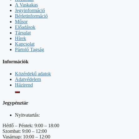
A Vaskakas
Jegyinformáció
Bérletinformáció
Műsor
Előadások
Társulat
Hírek
Kapcsolat
Pártoló Tagság
Információk
Közérdekű adatok
Adatvédelem
Házirend
Jegypénztár
Nyitvatartás:
Hétfő – Péntek: 9:00 – 18:00
Szombat: 9:00 – 12:00
Vasárnap: 10:00 – 12:00