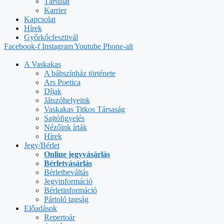
Társulat
Karrier
Kapcsolat
Hírek
Győrkőcfesztivál
Facebook-f
Instagram
Youtube
Phone-alt
A Vaskakas
A bábszínház története
Ars Poetica
Díjak
Játszóhelyeink
Vaskakas Titkos Társaság
Sajtófigyelés
Nézőink írták
Hírek
Jegy/Bérlet
Online jegyvásárlás
Bérletvásárlás
Bérletbeváltás
Jegyinformáció
Bérletinformáció
Pártoló tagság
Előadások
Repertoár