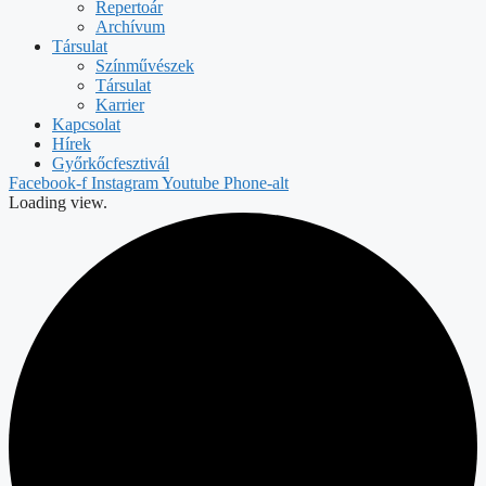
Repertoár
Archívum
Társulat
Színművészek
Társulat
Karrier
Kapcsolat
Hírek
Győrkőcfesztivál
Facebook-f
Instagram
Youtube
Phone-alt
Loading view.