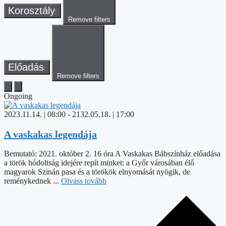
Korosztály
:
Remove filters
Előadás
:
Remove filters
Ongoing
2023.11.14. | 08:00
-
2132.05.18. | 17:00
A vaskakas legendája
Bemutató: 2021. október 2. 16 óra A Vaskakas Bábszínház előadása
a török hódoltság idejére repít minket: a Győr városában élő
magyarok Szinán pasa és a törökök elnyomását nyögik, de
reménykednek ...
Olvass tovább