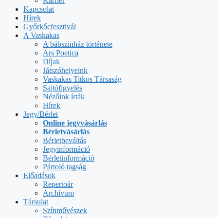
Karrier
Kapcsolat
Hírek
Győrkőcfesztivál
A Vaskakas
A bábszínház története
Ars Poetica
Díjak
Játszóhelyeink
Vaskakas Titkos Társaság
Sajtófigyelés
Nézőink írták
Hírek
Jegy/Bérlet
Online jegyvásárlás
Bérletvásárlás
Bérletbeváltás
Jegyinformáció
Bérletinformáció
Pártoló tagság
Előadások
Repertoár
Archívum
Társulat
Színművészek