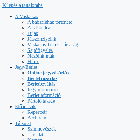
Kilépés a tartalomba
A Vaskakas
A bábszínház története
Ars Poetica
Díjak
Játszóhelyeink
Vaskakas Titkos Társaság
Sajtófigyelés
Nézőink írták
Hírek
Jegy/Bérlet
Online jegyvásárlás
Bérletvásárlás
Bérletbeváltás
Jegyinformáció
Bérletinformáció
Pártoló tagság
Előadások
Repertoár
Archívum
Társulat
Színművészek
Társulat