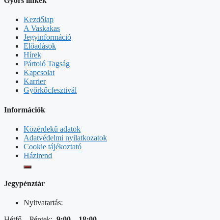
Gyors linkek
Kezdőlap
A Vaskakas
Jegyinformáció
Előadások
Hírek
Pártoló Tagság
Kapcsolat
Karrier
Győrkőcfesztivál
Információk
Közérdekű adatok
Adatvédelmi nyilatkozatok
Cookie tájékoztató
Házirend
Jegypénztár
Nyitvatartás:
Hétfő – Péntek:
9:00 – 18:00