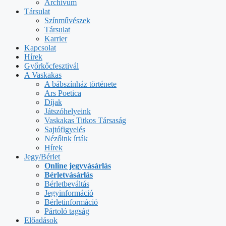
Archívum
Társulat
Színművészek
Társulat
Karrier
Kapcsolat
Hírek
Győrkőcfesztivál
A Vaskakas
A bábszínház története
Ars Poetica
Díjak
Játszóhelyeink
Vaskakas Titkos Társaság
Sajtófigyelés
Nézőink írták
Hírek
Jegy/Bérlet
Online jegyvásárlás
Bérletvásárlás
Bérletbeváltás
Jegyinformáció
Bérletinformáció
Pártoló tagság
Előadások