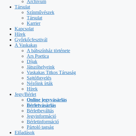
Archívum
Társulat
Színművészek
Társulat
Karrier
Kapcsolat
Hírek
Győrkőcfesztivál
A Vaskakas
A bábszínház története
Ars Poetica
Díjak
Játszóhelyeink
Vaskakas Titkos Társaság
Sajtófigyelés
Nézőink írták
Hírek
Jegy/Bérlet
Online jegyvásárlás
Bérletvásárlás
Bérletbeváltás
Jegyinformáció
Bérletinformáció
Pártoló tagság
Előadások