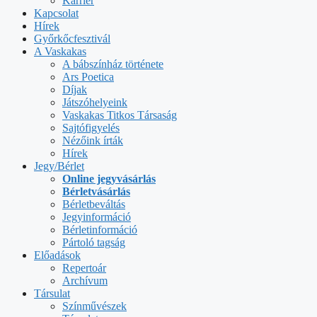
Karrier
Kapcsolat
Hírek
Győrkőcfesztivál
A Vaskakas
A bábszínház története
Ars Poetica
Díjak
Játszóhelyeink
Vaskakas Titkos Társaság
Sajtófigyelés
Nézőink írták
Hírek
Jegy/Bérlet
Online jegyvásárlás
Bérletvásárlás
Bérletbeváltás
Jegyinformáció
Bérletinformáció
Pártoló tagság
Előadások
Repertoár
Archívum
Társulat
Színművészek