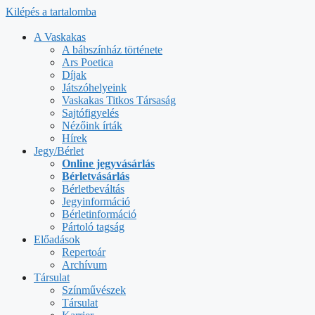
Kilépés a tartalomba
A Vaskakas
A bábszínház története
Ars Poetica
Díjak
Játszóhelyeink
Vaskakas Titkos Társaság
Sajtófigyelés
Nézőink írták
Hírek
Jegy/Bérlet
Online jegyvásárlás
Bérletvásárlás
Bérletbeváltás
Jegyinformáció
Bérletinformáció
Pártoló tagság
Előadások
Repertoár
Archívum
Társulat
Színművészek
Társulat