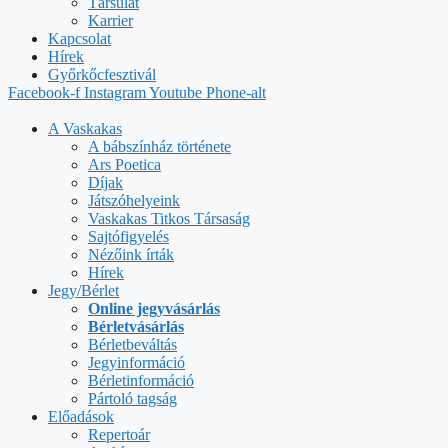
Társulat
Karrier
Kapcsolat
Hírek
Győrkőcfesztivál
Facebook-f
Instagram
Youtube
Phone-alt
A Vaskakas
A bábszínház története
Ars Poetica
Díjak
Játszóhelyeink
Vaskakas Titkos Társaság
Sajtófigyelés
Nézőink írták
Hírek
Jegy/Bérlet
Online jegyvásárlás
Bérletvásárlás
Bérletbeváltás
Jegyinformáció
Bérletinformáció
Pártoló tagság
Előadások
Repertoár