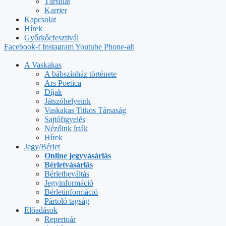
Társulat
Karrier
Kapcsolat
Hírek
Győrkőcfesztivál
Facebook-f
Instagram
Youtube
Phone-alt
A Vaskakas
A bábszínház története
Ars Poetica
Díjak
Játszóhelyeink
Vaskakas Titkos Társaság
Sajtófigyelés
Nézőink írták
Hírek
Jegy/Bérlet
Online jegyvásárlás
Bérletvásárlás
Bérletbeváltás
Jegyinformáció
Bérletinformáció
Pártoló tagság
Előadások
Repertoár