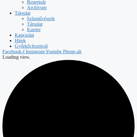
Repertoár
Archívum
Társulat
Színművészek
Társulat
Karrier
Kapcsolat
Hírek
Győrkőcfesztivál
Facebook-f
Instagram
Youtube
Phone-alt
Loading view.