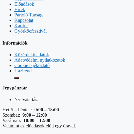
Előadások
Hírek
Pártoló Tagság
Kapcsolat
Karrier
Győrkőcfesztivál
Információk
Közérdekű adatok
Adatvédelmi nyilatkozatok
Cookie tájékoztató
Házirend
Jegypénztár
Nyitvatartás:
Hétfő – Péntek:
9:00 – 18:00
Szombat:
9:00 – 12:00
Vasárnap:
10:00 – 12:00
Valamint az előadások előtt egy órával.