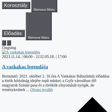
Korosztály
:
Remove filters
Előadás
:
Remove filters
Ongoing
2023.11.14. | 08:00
-
2132.05.18. | 17:00
A vaskakas legendája
Bemutató: 2021. október 2. 16 óra A Vaskakas Bábszínház előadása
a török hódoltság idejére repít minket: a Győr városában élő
magyarok Szinán pasa és a törökök elnyomását nyögik, de
reménykednek ...
Olvass tovább