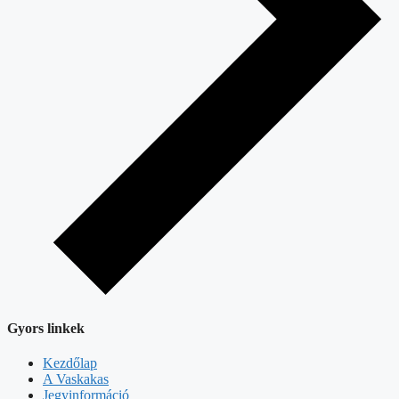
Gyors linkek
Kezdőlap
A Vaskakas
Jegyinformáció