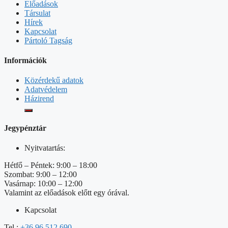
Előadások
Társulat
Hírek
Kapcsolat
Pártoló Tagság
Információk
Közérdekű adatok
Adatvédelem
Házirend
Jegypénztár
Nyitvatartás:
Hétfő – Péntek: 9:00 – 18:00
Szombat: 9:00 – 12:00
Vasárnap: 10:00 – 12:00
Valamint az előadások előtt egy órával.
Kapcsolat
Tel.:
+36 96 512 690