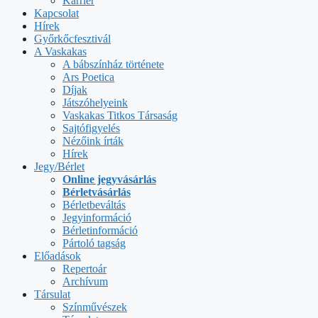
Karrier
Kapcsolat
Hírek
Győrkőcfesztivál
A Vaskakas
A bábszínház története
Ars Poetica
Díjak
Játszóhelyeink
Vaskakas Titkos Társaság
Sajtófigyelés
Nézőink írták
Hírek
Jegy/Bérlet
Online jegyvásárlás
Bérletvásárlás
Bérletbeváltás
Jegyinformáció
Bérletinformáció
Pártoló tagság
Előadások
Repertoár
Archívum
Társulat
Színművészek