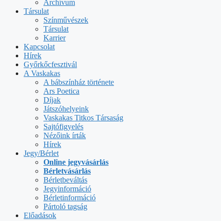
Archívum
Társulat
Színművészek
Társulat
Karrier
Kapcsolat
Hírek
Győrkőcfesztivál
A Vaskakas
A bábszínház története
Ars Poetica
Díjak
Játszóhelyeink
Vaskakas Titkos Társaság
Sajtófigyelés
Nézőink írták
Hírek
Jegy/Bérlet
Online jegyvásárlás
Bérletvásárlás
Bérletbeváltás
Jegyinformáció
Bérletinformáció
Pártoló tagság
Előadások