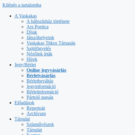
Kilépés a tartalomba
A Vaskakas
A bábszínház története
Ars Poetica
Díjak
Játszóhelyeink
Vaskakas Titkos Társaság
Sajtófigyelés
Nézőink írták
Hírek
Jegy/Bérlet
Online jegyvásárlás
Bérletvásárlás
Bérletbeváltás
Jegyinformáció
Bérletinformáció
Pártoló tagság
Előadások
Repertoár
Archívum
Társulat
Színművészek
Társulat