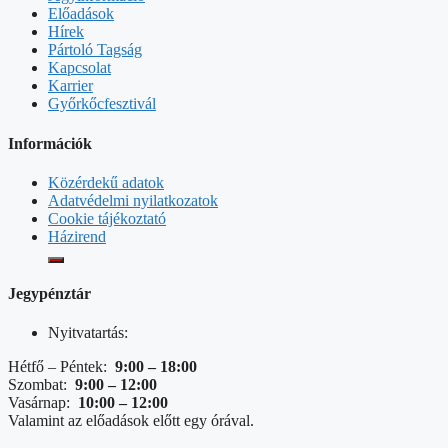
Előadások
Hírek
Pártoló Tagság
Kapcsolat
Karrier
Győrkőcfesztivál
Információk
Közérdekű adatok
Adatvédelmi nyilatkozatok
Cookie tájékoztató
Házirend
Jegypénztár
Nyitvatartás:
Hétfő – Péntek:
9:00 – 18:00
Szombat:
9:00 – 12:00
Vasárnap:
10:00 – 12:00
Valamint az előadások előtt egy órával.