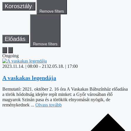
Korosztály
:
Remove filters
Előadás
:
Remove filters
Ongoing
2023.11.14. | 08:00
-
2132.05.18. | 17:00
A vaskakas legendája
Bemutató: 2021. október 2. 16 óra A Vaskakas Bábszínház előadása
a török hódoltság idejére repít minket: a Győr városában élő
magyarok Szinán pasa és a törökök elnyomását nyögik, de
reménykednek ...
Olvass tovább