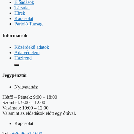
Előadások
Társulat
Hírek
Kapcsolat
Pártoló Tagság
Információk
Közérdekű adatok
Adatvédelem
Házirend
Jegypénztár
Nyitvatartás:
Hétfő – Péntek: 9:00 – 18:00
Szombat: 9:00 – 12:00
Vasárnap: 10:00 – 12:00
Valamint az előadások előtt egy órával.
Kapcsolat
Tel.:
+36 96 512 690