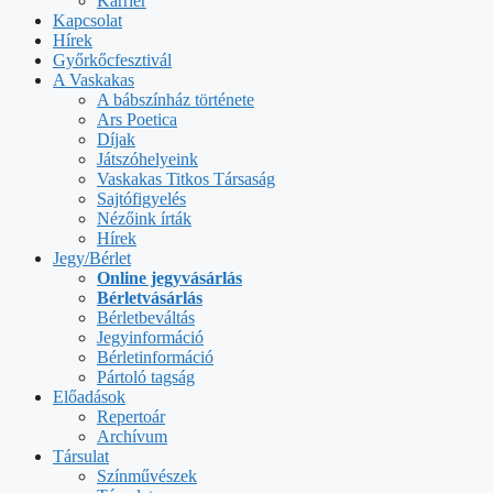
Karrier
Kapcsolat
Hírek
Győrkőcfesztivál
A Vaskakas
A bábszínház története
Ars Poetica
Díjak
Játszóhelyeink
Vaskakas Titkos Társaság
Sajtófigyelés
Nézőink írták
Hírek
Jegy/Bérlet
Online jegyvásárlás
Bérletvásárlás
Bérletbeváltás
Jegyinformáció
Bérletinformáció
Pártoló tagság
Előadások
Repertoár
Archívum
Társulat
Színművészek