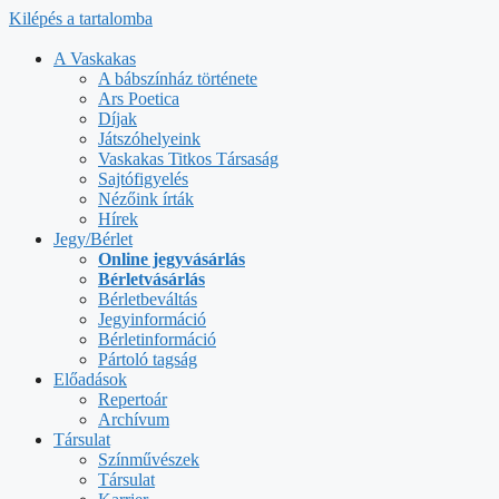
Kilépés a tartalomba
A Vaskakas
A bábszínház története
Ars Poetica
Díjak
Játszóhelyeink
Vaskakas Titkos Társaság
Sajtófigyelés
Nézőink írták
Hírek
Jegy/Bérlet
Online jegyvásárlás
Bérletvásárlás
Bérletbeváltás
Jegyinformáció
Bérletinformáció
Pártoló tagság
Előadások
Repertoár
Archívum
Társulat
Színművészek
Társulat