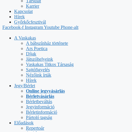
Társulat
Karrier
Kapcsolat
Hírek
Győrkőcfesztivál
Facebook-f
Instagram
Youtube
Phone-alt
A Vaskakas
A bábszínház története
Ars Poetica
Díjak
Játszóhelyeink
Vaskakas Titkos Társaság
Sajtófigyelés
Nézőink írták
Hírek
Jegy/Bérlet
Online jegyvásárlás
Bérletvásárlás
Bérletbeváltás
Jegyinformáció
Bérletinformáció
Pártoló tagság
Előadások
Repertoár