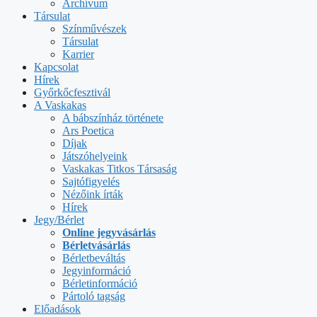
Archívum
Társulat
Színművészek
Társulat
Karrier
Kapcsolat
Hírek
Győrkőcfesztivál
A Vaskakas
A bábszínház története
Ars Poetica
Díjak
Játszóhelyeink
Vaskakas Titkos Társaság
Sajtófigyelés
Nézőink írták
Hírek
Jegy/Bérlet
Online jegyvásárlás
Bérletvásárlás
Bérletbeváltás
Jegyinformáció
Bérletinformáció
Pártoló tagság
Előadások