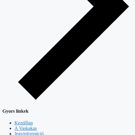
Gyors linkek
Kezdőlap
A Vaskakas
Jegyinformáció