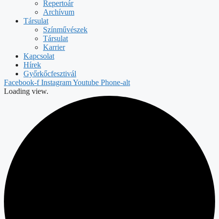
Repertoár
Archívum
Társulat
Színművészek
Társulat
Karrier
Kapcsolat
Hírek
Győrkőcfesztivál
Facebook-f
Instagram
Youtube
Phone-alt
Loading view.