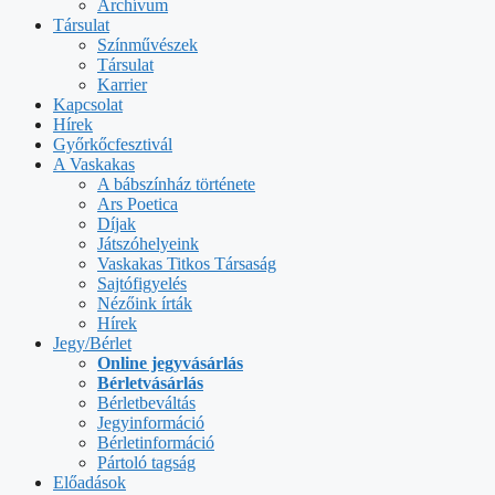
Archívum
Társulat
Színművészek
Társulat
Karrier
Kapcsolat
Hírek
Győrkőcfesztivál
A Vaskakas
A bábszínház története
Ars Poetica
Díjak
Játszóhelyeink
Vaskakas Titkos Társaság
Sajtófigyelés
Nézőink írták
Hírek
Jegy/Bérlet
Online jegyvásárlás
Bérletvásárlás
Bérletbeváltás
Jegyinformáció
Bérletinformáció
Pártoló tagság
Előadások