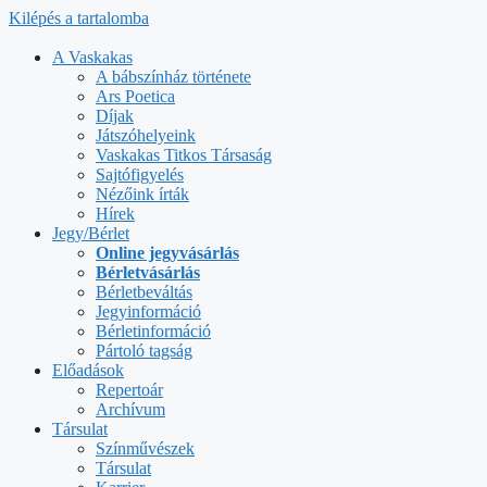
Kilépés a tartalomba
A Vaskakas
A bábszínház története
Ars Poetica
Díjak
Játszóhelyeink
Vaskakas Titkos Társaság
Sajtófigyelés
Nézőink írták
Hírek
Jegy/Bérlet
Online jegyvásárlás
Bérletvásárlás
Bérletbeváltás
Jegyinformáció
Bérletinformáció
Pártoló tagság
Előadások
Repertoár
Archívum
Társulat
Színművészek
Társulat