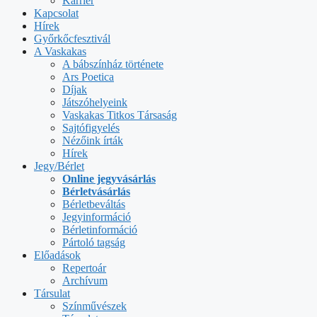
Karrier
Kapcsolat
Hírek
Győrkőcfesztivál
A Vaskakas
A bábszínház története
Ars Poetica
Díjak
Játszóhelyeink
Vaskakas Titkos Társaság
Sajtófigyelés
Nézőink írták
Hírek
Jegy/Bérlet
Online jegyvásárlás
Bérletvásárlás
Bérletbeváltás
Jegyinformáció
Bérletinformáció
Pártoló tagság
Előadások
Repertoár
Archívum
Társulat
Színművészek