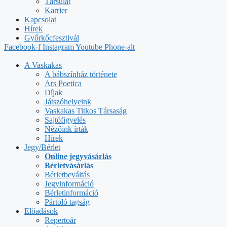
Társulat
Karrier
Kapcsolat
Hírek
Győrkőcfesztivál
Facebook-f
Instagram
Youtube
Phone-alt
A Vaskakas
A bábszínház története
Ars Poetica
Díjak
Játszóhelyeink
Vaskakas Titkos Társaság
Sajtófigyelés
Nézőink írták
Hírek
Jegy/Bérlet
Online jegyvásárlás
Bérletvásárlás
Bérletbeváltás
Jegyinformáció
Bérletinformáció
Pártoló tagság
Előadások
Repertoár