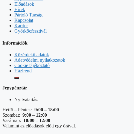
Előadások
Hírek
Pártoló Tagság
Kapcsolat
Karrier
Győrkőcfesztivál
Információk
Közérdekű adatok
Adatvédelmi nyilatkozatok
Cookie tájékoztató
Házirend
Jegypénztár
Nyitvatartás:
Hétfő – Péntek:
9:00 – 18:00
Szombat:
9:00 – 12:00
Vasárnap:
10:00 – 12:00
Valamint az előadások előtt egy órával.