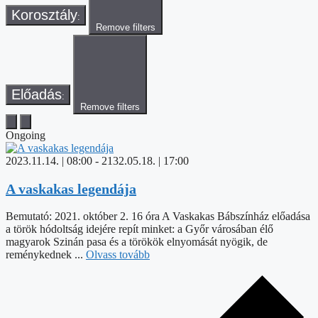
Korosztály
:
Remove filters
Előadás
:
Remove filters
Ongoing
2023.11.14. | 08:00
-
2132.05.18. | 17:00
A vaskakas legendája
Bemutató: 2021. október 2. 16 óra A Vaskakas Bábszínház előadása
a török hódoltság idejére repít minket: a Győr városában élő
magyarok Szinán pasa és a törökök elnyomását nyögik, de
reménykednek ...
Olvass tovább