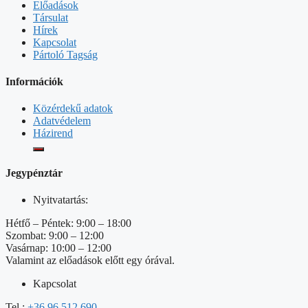
Előadások
Társulat
Hírek
Kapcsolat
Pártoló Tagság
Információk
Közérdekű adatok
Adatvédelem
Házirend
Jegypénztár
Nyitvatartás:
Hétfő – Péntek: 9:00 – 18:00
Szombat: 9:00 – 12:00
Vasárnap: 10:00 – 12:00
Valamint az előadások előtt egy órával.
Kapcsolat
Tel.:
+36 96 512 690