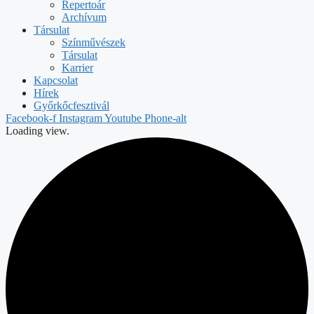
Repertoár
Archívum
Társulat
Színművészek
Társulat
Karrier
Kapcsolat
Hírek
Győrkőcfesztivál
Facebook-f
Instagram
Youtube
Phone-alt
Loading view.