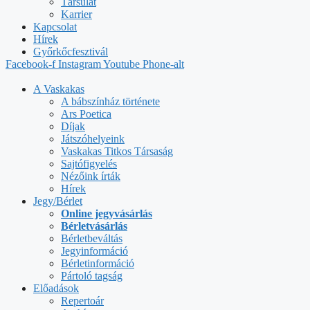
Társulat
Karrier
Kapcsolat
Hírek
Győrkőcfesztivál
Facebook-f
Instagram
Youtube
Phone-alt
A Vaskakas
A bábszínház története
Ars Poetica
Díjak
Játszóhelyeink
Vaskakas Titkos Társaság
Sajtófigyelés
Nézőink írták
Hírek
Jegy/Bérlet
Online jegyvásárlás
Bérletvásárlás
Bérletbeváltás
Jegyinformáció
Bérletinformáció
Pártoló tagság
Előadások
Repertoár