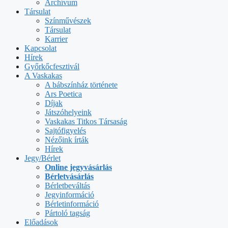
Archívum
Társulat
Színművészek
Társulat
Karrier
Kapcsolat
Hírek
Győrkőcfesztivál
A Vaskakas
A bábszínház története
Ars Poetica
Díjak
Játszóhelyeink
Vaskakas Titkos Társaság
Sajtófigyelés
Nézőink írták
Hírek
Jegy/Bérlet
Online jegyvásárlás
Bérletvásárlás
Bérletbeváltás
Jegyinformáció
Bérletinformáció
Pártoló tagság
Előadások