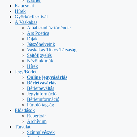
Karrier
Kapcsolat
Hírek
Győrkőcfesztivál
A Vaskakas
A bábszínház története
Ars Poetica
Díjak
Játszóhelyeink
Vaskakas Titkos Társaság
Sajtófigyelés
Nézőink írták
Hírek
Jegy/Bérlet
Online jegyvásárlás
Bérletvásárlás
Bérletbeváltás
Jegyinformáció
Bérletinformáció
Pártoló tagság
Előadások
Repertoár
Archívum
Társulat
Színművészek