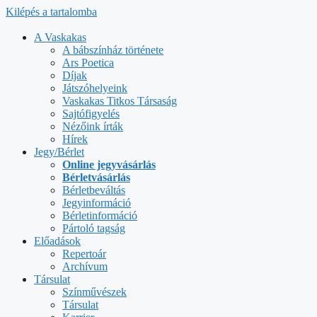
Kilépés a tartalomba
A Vaskakas
A bábszínház története
Ars Poetica
Díjak
Játszóhelyeink
Vaskakas Titkos Társaság
Sajtófigyelés
Nézőink írták
Hírek
Jegy/Bérlet
Online jegyvásárlás
Bérletvásárlás
Bérletbeváltás
Jegyinformáció
Bérletinformáció
Pártoló tagság
Előadások
Repertoár
Archívum
Társulat
Színművészek
Társulat