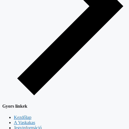
Gyors linkek
Kezdőlap
A Vaskakas
Jegyinformáció