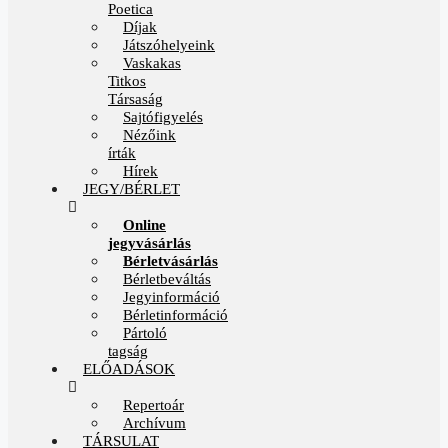
Poetica
Díjak
Játszóhelyeink
Vaskakas
Titkos
Társaság
Sajtófigyelés
Nézőink
írták
Hírek
JEGY/BÉRLET
Online
jegyvásárlás
Bérletvásárlás
Bérletbeváltás
Jegyinformáció
Bérletinformáció
Pártoló
tagság
ELŐADÁSOK
Repertoár
Archívum
TÁRSULAT