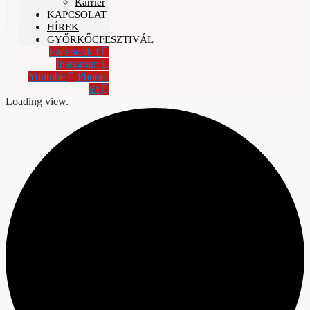
Karrier
KAPCSOLAT
HÍREK
GYŐRKŐCFESZTIVÁL
Facebook-f
Instagram
Youtube
Phone-
alt
Loading view.