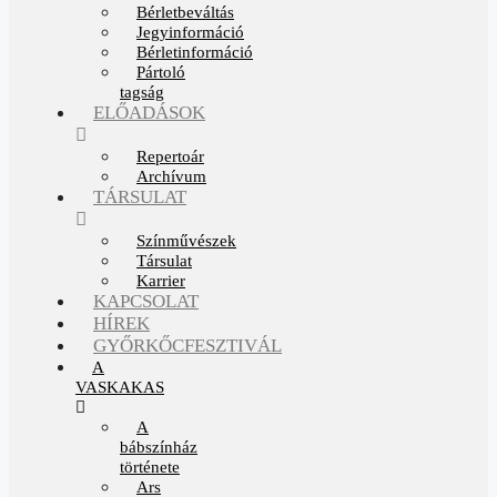
Bérletbeváltás
Jegyinformáció
Bérletinformáció
Pártoló
tagság
ELŐADÁSOK
Repertoár
Archívum
TÁRSULAT
Színművészek
Társulat
Karrier
KAPCSOLAT
HÍREK
GYŐRKŐCFESZTIVÁL
A
VASKAKAS
A
bábszínház
története
Ars