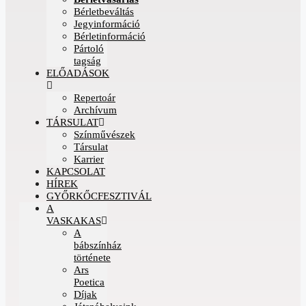
Bérletbeváltás
Jegyinformáció
Bérletinformáció
Pártoló
tagság
ELŐADÁSOK
Repertoár
Archívum
TÁRSULAT
Színművészek
Társulat
Karrier
KAPCSOLAT
HÍREK
GYŐRKŐCFESZTIVÁL
A
VASKAKAS
A
bábszínház
története
Ars
Poetica
Díjak