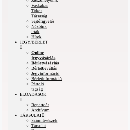
Játszóhelyeink
Vaskakas
Titkos
Társaság
Sajtófigyelés
Nézőink
írták
Hírek
JEGY/BÉRLET
Online
jegyvásárlás
Bérletvásárlás
Bérletbeváltás
Jegyinformáció
Bérletinformáció
Pártoló
tagság
ELŐADÁSOK
Repertoár
Archívum
TÁRSULAT
Színművészek
Társulat