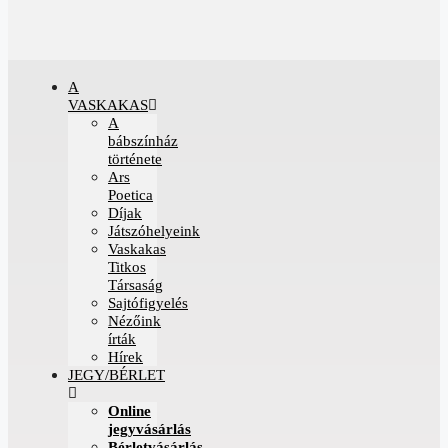
A
VASKAKAS
A
bábszínház
története
Ars
Poetica
Díjak
Játszóhelyeink
Vaskakas
Titkos
Társaság
Sajtófigyelés
Nézőink
írták
Hírek
JEGY/BÉRLET
Online
jegyvásárlás
Bérletvásárlás