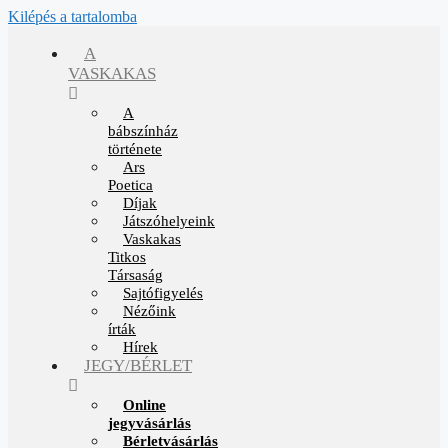
Kilépés a tartalomba
A
VASKAKAS
A
bábszínház
története
Ars
Poetica
Díjak
Játszóhelyeink
Vaskakas
Titkos
Társaság
Sajtófigyelés
Nézőink
írták
Hírek
JEGY/BÉRLET
Online
jegyvásárlás
Bérletvásárlás