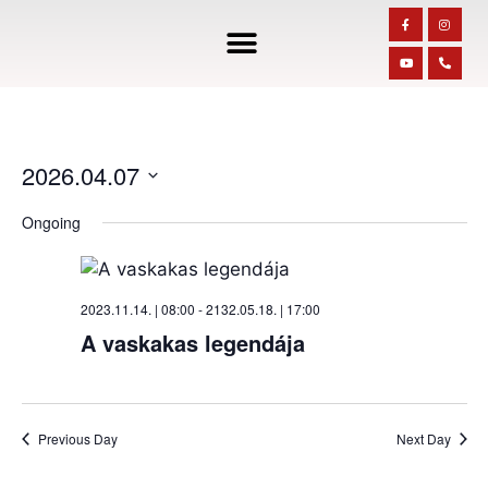
2026.04.07
S
Ongoing
e
l
e
2023.11.14. | 08:00
-
2132.05.18. | 17:00
c
A vaskakas legendája
t
d
a
t
Previous Day
Next Day
e
.