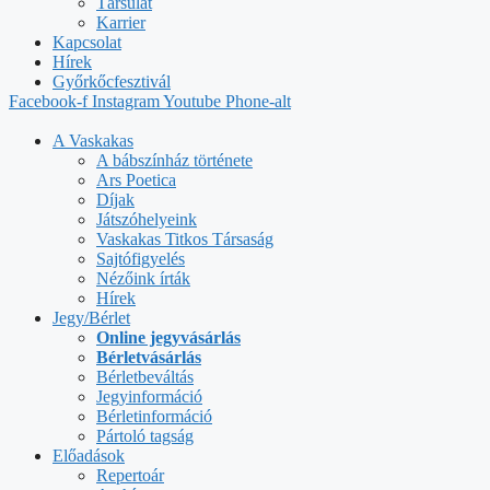
Társulat
Karrier
Kapcsolat
Hírek
Győrkőcfesztivál
Facebook-f
Instagram
Youtube
Phone-alt
A Vaskakas
A bábszínház története
Ars Poetica
Díjak
Játszóhelyeink
Vaskakas Titkos Társaság
Sajtófigyelés
Nézőink írták
Hírek
Jegy/Bérlet
Online jegyvásárlás
Bérletvásárlás
Bérletbeváltás
Jegyinformáció
Bérletinformáció
Pártoló tagság
Előadások
Repertoár