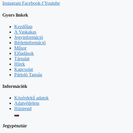
Instagram
Facebook-f
Youtube
Gyors linkek
Kezdőlap
A Vaskakas
Jegyinformáció
Bérletinformáció
Műsor
Előadások
Társulat
Hírek
Kapcsolat
Pártoló Tagság
Információk
Közérdekű adatok
Adatvédelem
Házirend
Jegypénztár