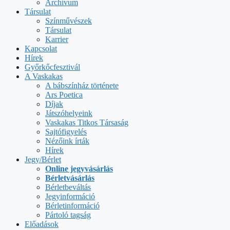
Archívum
Társulat
Színművészek
Társulat
Karrier
Kapcsolat
Hírek
Győrkőcfesztivál
A Vaskakas
A bábszínház története
Ars Poetica
Díjak
Játszóhelyeink
Vaskakas Titkos Társaság
Sajtófigyelés
Nézőink írták
Hírek
Jegy/Bérlet
Online jegyvásárlás
Bérletvásárlás
Bérletbeváltás
Jegyinformáció
Bérletinformáció
Pártoló tagság
Előadások