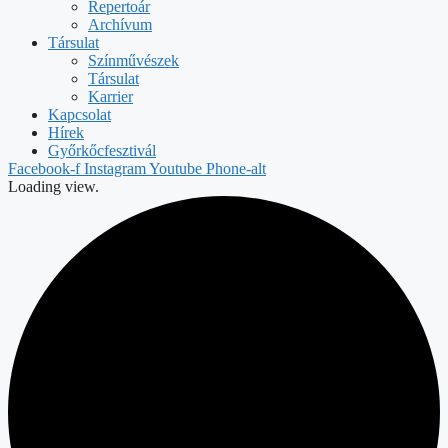
Repertoár
Archívum
Társulat
Színművészek
Társulat
Karrier
Kapcsolat
Hírek
Győrkőcfesztivál
Facebook-f
Instagram
Youtube
Phone-alt
Loading view.