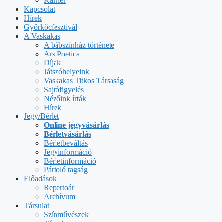
Karrier
Kapcsolat
Hírek
Győrkőcfesztivál
A Vaskakas
A bábszínház története
Ars Poetica
Díjak
Játszóhelyeink
Vaskakas Titkos Társaság
Sajtófigyelés
Nézőink írták
Hírek
Jegy/Bérlet
Online jegyvásárlás
Bérletvásárlás
Bérletbeváltás
Jegyinformáció
Bérletinformáció
Pártoló tagság
Előadások
Repertoár
Archívum
Társulat
Színművészek