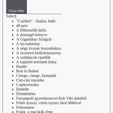
Close filter
Select
"Csiribiri" - Halász Judit
40 perc
A bőbeszédű diófa
A dzsungel könyve
A Gigantikus Szógyár
A kis hableány
A négy évszak boszorkánya
A szomorú királykisasszony
A széttáncolt cipellők
A tojásból teremtett leány
Bambi
Bob és Bobek
Cinege, cinege, kismadár
Cini-cini muzsika
Csipkerózsika
Dödölle
Dömdödöm
Farsangoló gyerekkoncert Rab Viki dalaiból
Fehér nyuszi, vörös nyuszi Járai Mátéval
Felesemese
Frakk, a macskák réme