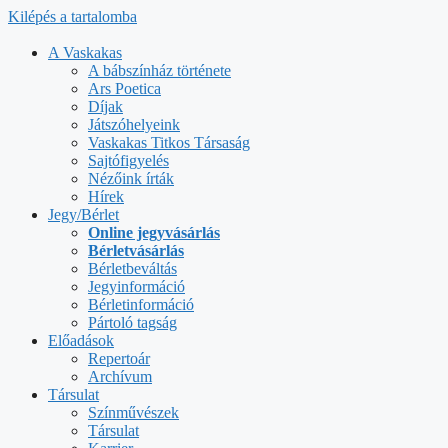
Kilépés a tartalomba
A Vaskakas
A bábszínház története
Ars Poetica
Díjak
Játszóhelyeink
Vaskakas Titkos Társaság
Sajtófigyelés
Nézőink írták
Hírek
Jegy/Bérlet
Online jegyvásárlás
Bérletvásárlás
Bérletbeváltás
Jegyinformáció
Bérletinformáció
Pártoló tagság
Előadások
Repertoár
Archívum
Társulat
Színművészek
Társulat