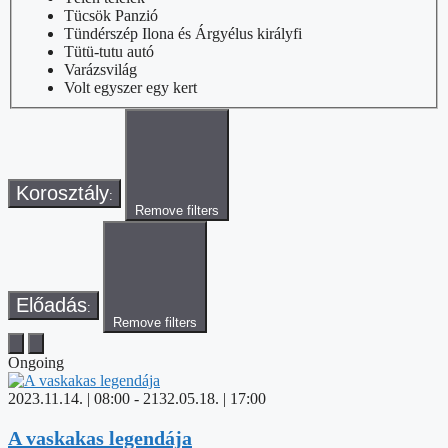
Tücsök Panzió
Tündérszép Ilona és Árgyélus királyfi
Tütü-tutu autó
Varázsvilág
Volt egyszer egy kert
Korosztály
:
Remove filters
Előadás
:
Remove filters
Ongoing
2023.11.14. | 08:00
-
2132.05.18. | 17:00
A vaskakas legendája