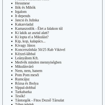
Hessmese
Ilók és Mihók
Irgalom
It depends
Jancsi és Juliska
Kakasviadal
Kamaszodók - Élet a falakon túl
Ki lakik az asztal alatt?
Ki lopta el a Mikulást?
Kip, kop, kalapács...
Kivagy János
Koncerszínház 50/25 Rab Vikivel
Kézzel-lábbal
Leányálom Kft.
Medvék minden mennyiségben
Mikulásváró
Nem, nem, hanem
Pom Pom meséi
Rumcájsz
Rózsa és Ibolya
Síppal-dobbal
Tarkabarka
Tesók!
Tántorgók - Fitos Dezső Társulat
Télen telelek