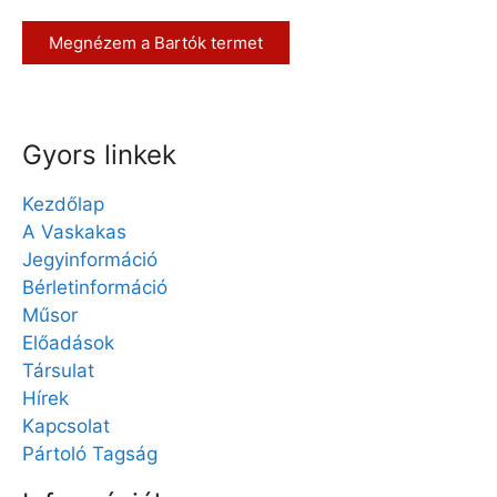
Megnézem a Bartók termet
Gyors linkek
Kezdőlap
A Vaskakas
Jegyinformáció
Bérletinformáció
Műsor
Előadások
Társulat
Hírek
Kapcsolat
Pártoló Tagság