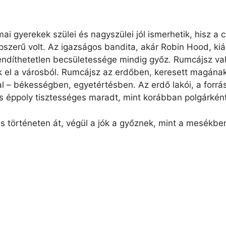
 mai gyerekek szülei és nagyszülei jól ismerhetik, hisz 
zerű volt. Az igazságos bandita, akár Robin Hood, kiál
rendíthetetlen becsületessége mindig győz
.
Rumcájsz val
ik el a városból. Rumcájsz az erdőben, keresett magának
l – békességben, egyetértésben. Az erdő lakói, a forrás
is éppoly tisztességes maradt, mint korábban polgárként
s történeten át, végül a jók a győznek, mint a mesékben