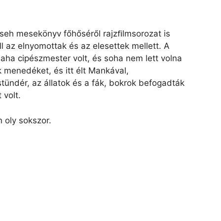
a cseh mesekönyv főhőséről rajzﬁlmsorozat is
l az elnyomottak és az elesettek mellett. A
aha cipészmester volt, és soha nem lett volna
 menedéket, és itt élt Mankával,
tündér, az állatok és a fák, bokrok befogadták
 volt.
 oly sokszor.