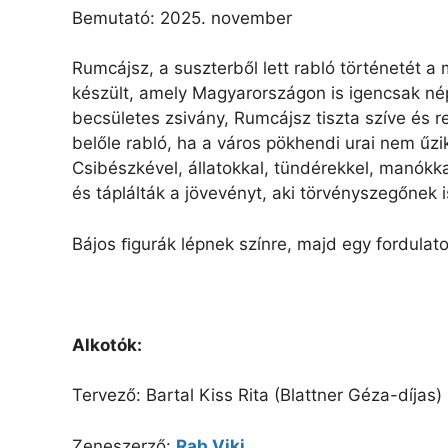
Bemutató: 2025. november
Rumcájsz, a suszterből lett rabló történetét a
készült, amely Magyarországon is igencsak néps
becsületes zsivány, Rumcájsz tiszta szíve és 
belőle rabló, ha a város pökhendi urai nem űz
Csibészkével, állatokkal, tündérekkel, manókka
és táplálták a jövevényt, aki törvényszegőnek 
Bájos ﬁgurák lépnek színre, majd egy fordulato
Alkotók:
Tervező: Bartal Kiss Rita (Blattner Géza-díjas)
Zeneszerző:
Rab Viki