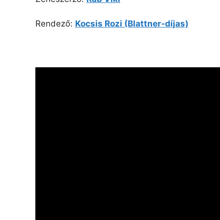
Rendező:
Kocsis Rozi (Blattner-díjas)