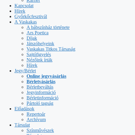
Karrier
Kapcsolat
Hírek
Győrkőcfesztivál
A Vaskakas
A bábszínház története
Ars Poetica
Díjak
Játszóhelyeink
Vaskakas Titkos Társaság
Sajtófigyelés
Nézőink írták
Hírek
Jegy/Bérlet
Online jegyvásárlás
Bérletvásárlás
Bérletbeváltás
Jegyinformáció
Bérletinformáció
Pártoló tagság
Előadások
Repertoár
Archívum
Társulat
Színművészek