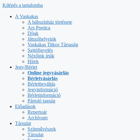
Kilépés a tartalomba
A Vaskakas
A bábszínház története
Ars Poetica
Díjak
Játszóhelyeink
Vaskakas Titkos Társaság
Sajtófigyelés
Nézőink írták
Hírek
Jegy/Bérlet
Online jegyvásárlás
Bérletvásárlás
Bérletbeváltás
Jegyinformáció
Bérletinformáció
Pártoló tagság
Előadások
Repertoár
Archívum
Társulat
Színművészek
Társulat