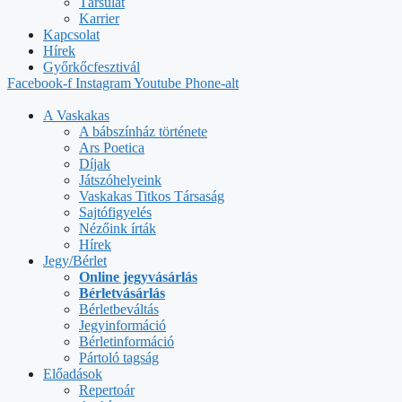
Társulat
Karrier
Kapcsolat
Hírek
Győrkőcfesztivál
Facebook-f
Instagram
Youtube
Phone-alt
A Vaskakas
A bábszínház története
Ars Poetica
Díjak
Játszóhelyeink
Vaskakas Titkos Társaság
Sajtófigyelés
Nézőink írták
Hírek
Jegy/Bérlet
Online jegyvásárlás
Bérletvásárlás
Bérletbeváltás
Jegyinformáció
Bérletinformáció
Pártoló tagság
Előadások
Repertoár