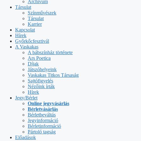
Archívum
Társulat
Színművészek
Társulat
Karrier
Kapcsolat
Hírek
Győrkőcfesztivál
A Vaskakas
A bábszínház története
Ars Poetica
Díjak
Játszóhelyeink
Vaskakas Titkos Társaság
Sajtófigyelés
Nézőink írták
Hírek
Jegy/Bérlet
Online jegyvásárlás
Bérletvásárlás
Bérletbeváltás
Jegyinformáció
Bérletinformáció
Pártoló tagság
Előadások