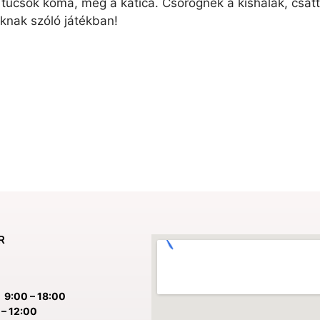
a tücsök koma, meg a katica. Csörögnek a kishalak, csatt
knak szóló játékban!
R
:
9:00 – 18:00
– 12:00