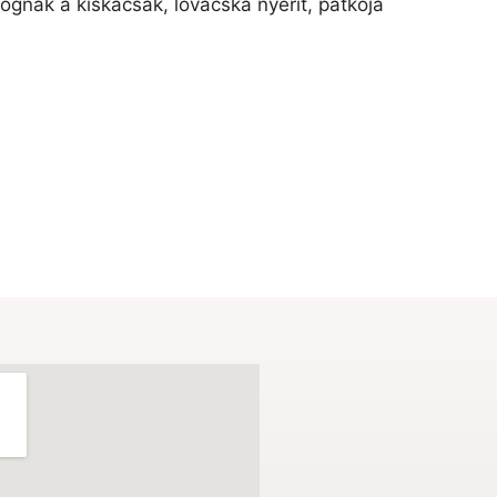
ognak a kiskacsák, lovacska nyerít, patkója