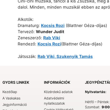
Cini-cini muzsika, táncol a kis Zsuzsika, meg 
dalol. Minden, minden muzsikál ebben az apró
Alkotók:
Dramaturg:
Kocsis Rozi
(Blattner Géza-díjas)
Tervező:
Wunder Judit
Zeneszerző:
Rab Viki
Rendező:
Kocsis Rozi
(Blattner Géza-díjas)
Játsszák:
Rab Viki,
Szukenyik Tamás
GYORS LINKEK
INFORMÁCIÓK
JEGYPÉNZTÁ
Kezdőlap
Közérdekű adatok
Nyitvatartás:
A Vaskakas
Adatvédelmi
Hétfő – Péntek
nyilatkozatok
Jegyinformáció
Szombat:
9:00 
Cookie tájékoztató