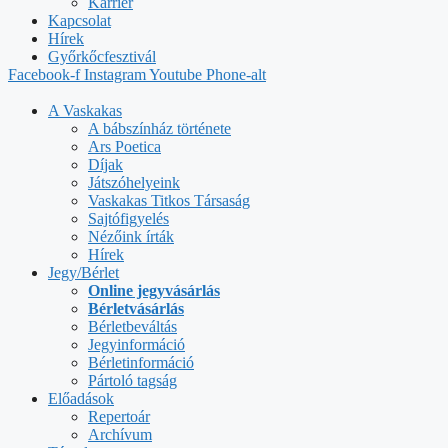
Karrier
Kapcsolat
Hírek
Győrkőcfesztivál
Facebook-f
Instagram
Youtube
Phone-alt
A Vaskakas
A bábszínház története
Ars Poetica
Díjak
Játszóhelyeink
Vaskakas Titkos Társaság
Sajtófigyelés
Nézőink írták
Hírek
Jegy/Bérlet
Online jegyvásárlás
Bérletvásárlás
Bérletbeváltás
Jegyinformáció
Bérletinformáció
Pártoló tagság
Előadások
Repertoár
Archívum