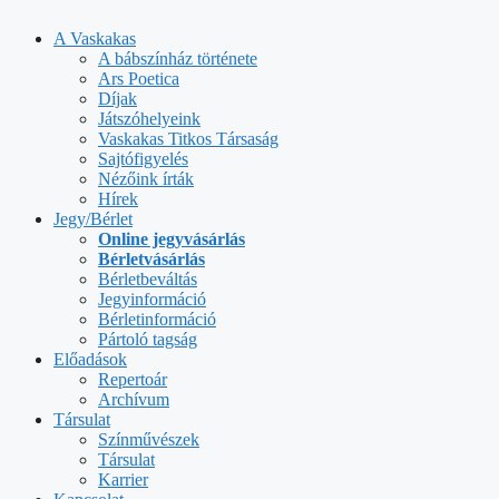
Kilépés
a
A Vaskakas
tartalomba
A bábszínház története
Ars Poetica
Díjak
Játszóhelyeink
Vaskakas Titkos Társaság
Sajtófigyelés
Nézőink írták
Hírek
Jegy/Bérlet
Online jegyvásárlás
Bérletvásárlás
Bérletbeváltás
Jegyinformáció
Bérletinformáció
Pártoló tagság
Előadások
Repertoár
Archívum
Társulat
Színművészek
Társulat
Karrier