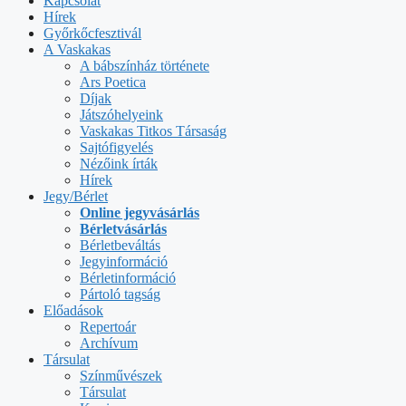
Kapcsolat
Hírek
Győrkőcfesztivál
A Vaskakas
A bábszínház története
Ars Poetica
Díjak
Játszóhelyeink
Vaskakas Titkos Társaság
Sajtófigyelés
Nézőink írták
Hírek
Jegy/Bérlet
Online jegyvásárlás
Bérletvásárlás
Bérletbeváltás
Jegyinformáció
Bérletinformáció
Pártoló tagság
Előadások
Repertoár
Archívum
Társulat
Színművészek
Társulat