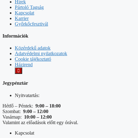
Hírek
Pártoló Tagság
Kapcsolat
Karrier
Győrkőcfesztivál
Információk
Közérdekű adatok
Adatvédelmi nyilatkozatok
Cookie tájékoztató
Házirend
Jegypénztár
Nyitvatartás:
Hétfő – Péntek:
9:00 – 18:00
Szombat:
9:00 – 12:00
Vasárnap:
10:00 – 12:00
Valamint az előadások előtt egy órával.
Kapcsolat