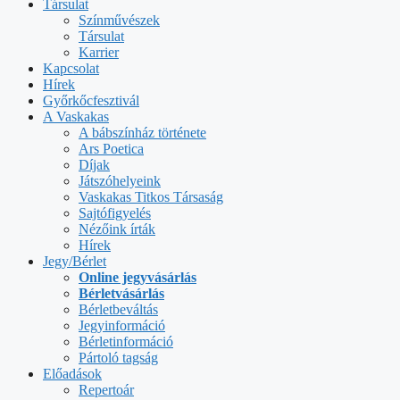
Társulat
Színművészek
Társulat
Karrier
Kapcsolat
Hírek
Győrkőcfesztivál
A Vaskakas
A bábszínház története
Ars Poetica
Díjak
Játszóhelyeink
Vaskakas Titkos Társaság
Sajtófigyelés
Nézőink írták
Hírek
Jegy/Bérlet
Online jegyvásárlás
Bérletvásárlás
Bérletbeváltás
Jegyinformáció
Bérletinformáció
Pártoló tagság
Előadások
Repertoár