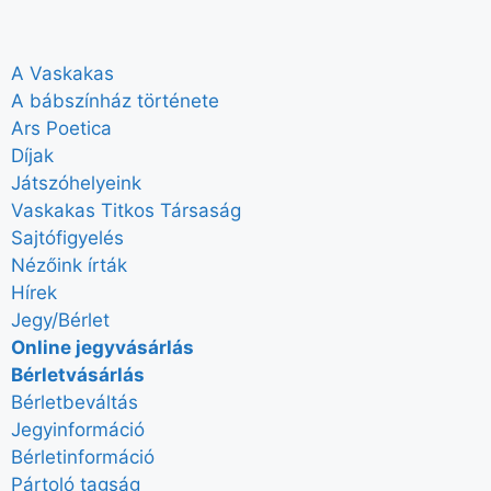
A Vaskakas
A bábszínház története
Ars Poetica
Díjak
Játszóhelyeink
Vaskakas Titkos Társaság
Sajtófigyelés
Nézőink írták
Hírek
Jegy/Bérlet
Online jegyvásárlás
Bérletvásárlás
Bérletbeváltás
Jegyinformáció
Bérletinformáció
Pártoló tagság