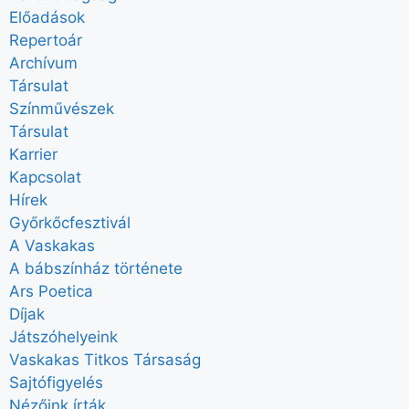
Előadások
Repertoár
Archívum
Társulat
Színművészek
Társulat
Karrier
Kapcsolat
Hírek
Győrkőcfesztivál
A Vaskakas
A bábszínház története
Ars Poetica
Díjak
Játszóhelyeink
Vaskakas Titkos Társaság
Sajtófigyelés
Nézőink írták