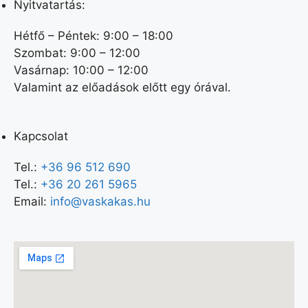
Nyitvatartás:
l
i
Hétfő – Péntek: 9:00 – 18:00
s
Szombat: 9:00 – 12:00
t
Vasárnap: 10:00 – 12:00
o
Valamint az előadások előtt egy órával.
f
e
v
Kapcsolat
e
n
Tel.:
+36 96 512 690
t
Tel.:
+36 20 261 5965
s
Email:
info@vaskakas.hu
t
o
r
e
f
r