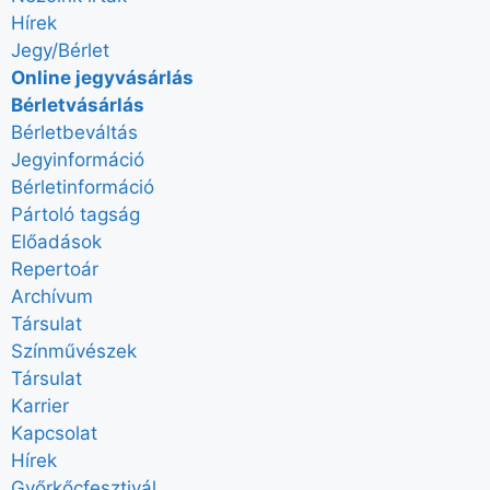
Hírek
Jegy/Bérlet
Online jegyvásárlás
Bérletvásárlás
Bérletbeváltás
Jegyinformáció
Bérletinformáció
Pártoló tagság
Előadások
Repertoár
Archívum
Társulat
Színművészek
Társulat
Karrier
Kapcsolat
Hírek
Győrkőcfesztivál