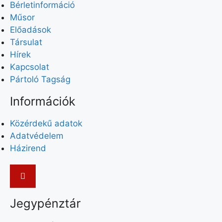
Bérletinformáció
i
Műsor
n
Előadások
p
Társulat
u
Hírek
t
Kapcsolat
s
Pártoló Tagság
w
i
Információk
l
l
Közérdekű adatok
c
Adatvédelem
a
Házirend
u
s
e
t
Jegypénztár
h
e