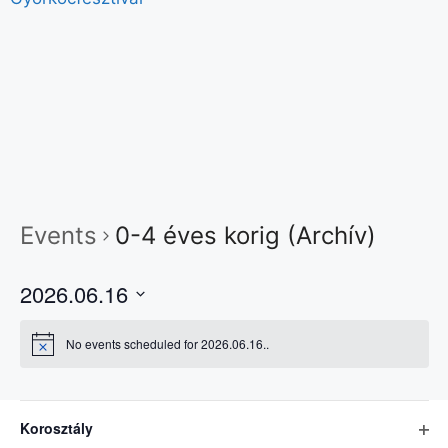
Events
0-4 éves korig (Archív)
2026.06.16
S
No events scheduled for 2026.06.16..
e
l
e
S
C
c
Korosztály
Previous Day
Next Day
z
h
t