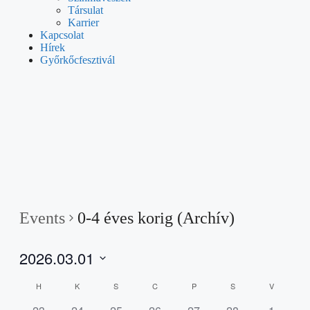
Társulat
Karrier
Kapcsolat
Hírek
Győrkőcfesztivál
Events
0-4 éves korig (Archív)
2026.03.01
Select
Calendar
H
K
S
C
P
S
V
date.
of
0
0
0
0
0
0
0