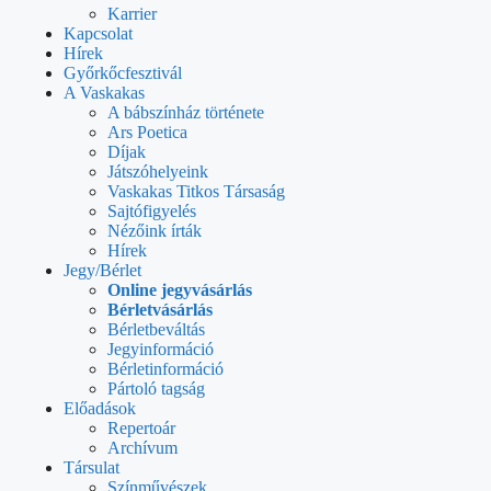
Karrier
Kapcsolat
Hírek
Győrkőcfesztivál
A Vaskakas
A bábszínház története
Ars Poetica
Díjak
Játszóhelyeink
Vaskakas Titkos Társaság
Sajtófigyelés
Nézőink írták
Hírek
Jegy/Bérlet
Online jegyvásárlás
Bérletvásárlás
Bérletbeváltás
Jegyinformáció
Bérletinformáció
Pártoló tagság
Előadások
Repertoár
Archívum
Társulat
Színművészek