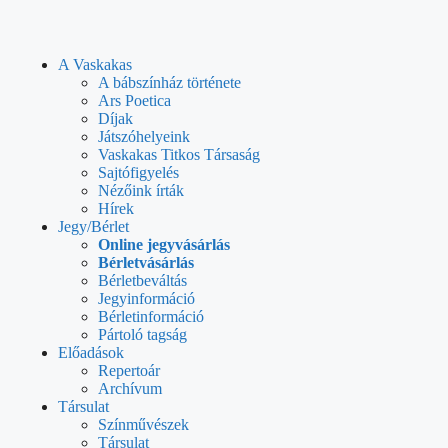
A Vaskakas
A bábszínház története
Ars Poetica
Díjak
Játszóhelyeink
Vaskakas Titkos Társaság
Sajtófigyelés
Nézőink írták
Hírek
Jegy/Bérlet
Online jegyvásárlás
Bérletvásárlás
Bérletbeváltás
Jegyinformáció
Bérletinformáció
Pártoló tagság
Előadások
Repertoár
Archívum
Társulat
Színművészek
Társulat