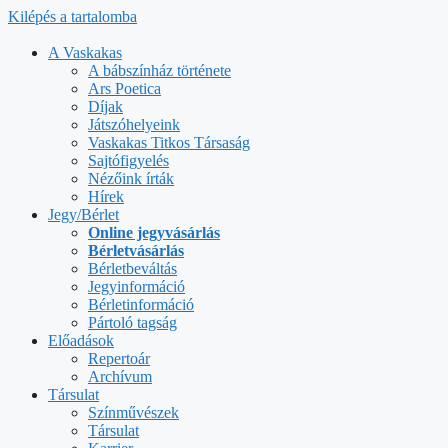
Kilépés a tartalomba
A Vaskakas
A bábszínház története
Ars Poetica
Díjak
Játszóhelyeink
Vaskakas Titkos Társaság
Sajtófigyelés
Nézőink írták
Hírek
Jegy/Bérlet
Online jegyvásárlás
Bérletvásárlás
Bérletbeváltás
Jegyinformáció
Bérletinformáció
Pártoló tagság
Előadások
Repertoár
Archívum
Társulat
Színművészek
Társulat