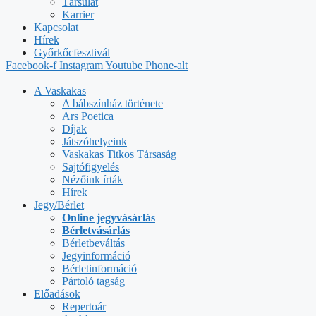
Társulat
Karrier
Kapcsolat
Hírek
Győrkőcfesztivál
Facebook-f
Instagram
Youtube
Phone-alt
A Vaskakas
A bábszínház története
Ars Poetica
Díjak
Játszóhelyeink
Vaskakas Titkos Társaság
Sajtófigyelés
Nézőink írták
Hírek
Jegy/Bérlet
Online jegyvásárlás
Bérletvásárlás
Bérletbeváltás
Jegyinformáció
Bérletinformáció
Pártoló tagság
Előadások
Repertoár