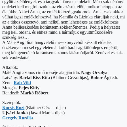
együtt az élőlények és a tárgyak hiányos emlékeit. Már csak néhány
emléket kell megfoltozniuk az elutazásuk előtt, amikor betoppan az
életükbe Akáci Anna, az emlékfoltozó gyakornok. Anna csak akkor
válhat igazi emlékfoltozóvá, ha Kamilla és Lizinka elárulják neki, mi
az a titkos összetevő, ami nélkül nem lehetséges az emlékfoltozás.
Anna beilleszkedése korántsem zökkenőmentes. Pedig a helyzetet
meg kell oldani, és ehhez mind a hármójuk együttműködésére
szükség lesz…
A Máté Angi lírai hangvételű mesekönyvéből készült előadás
érzékenyen mesél egy életen át tartó barátság különleges erejéről,
meg két generáció korántsem azonos látásmódjáról. Zenével és sok-
sok varázslattal.
Alkotók:
Máté Angi azonos című meséje alapján írta:
Nagy Orsolya
Látvány:
Bartal Kiss Rita
(Blattner Géza-díjas),
Bobor Ági
e.h.
Zene:
Rab Viki
Mozgás:
Fejes Kitty
Rendező:
Markó Róbert
Szereplők:
Kocsis Rozi
(Blattner Géza – díjas)
Ujvári Janka
(Jászai Mari – díjas)
Gergely Rozália