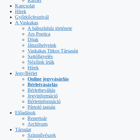
Karrier
Kapcsolat
Hírek
Győrkőcfesztivál
A Vaskakas
A bábszínház története
Ars Poetica
Díjak
Játszóhelyeink
Vaskakas Titkos Társaság
Sajtófigyelés
Nézőink írták
Hírek
Jegy/Bérlet
Online jegyvásárlás
Bérletvásárlás
Bérletbeváltás
Jegyinformáció
Bérletinformáció
Pártoló tagság
Előadások
Repertoár
Archívum
Társulat
Színművészek