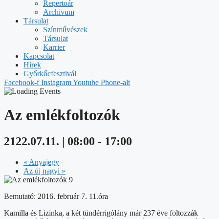
Repertoár
Archívum
Társulat
Színművészek
Társulat
Karrier
Kapcsolat
Hírek
Győrkőcfesztivál
Facebook-f
Instagram
Youtube
Phone-alt
Az emlékfoltozók
2122.07.11. | 08:00
-
17:00
«
Anyajegy
Az új nagyi
»
Bemutató: 2016. február 7. 11.óra
Kamilla és Lizinka, a két tündérrigólány már 237 éve foltozzák