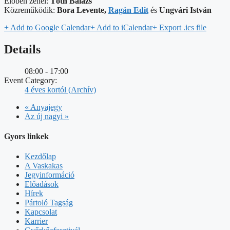
Élőben zenél:
Tóth Balázs
Közreműködik:
Bora Levente,
Ragán Edit
és
Ungvári István
+ Add to Google Calendar
+ Add to iCalendar
+ Export .ics file
Details
08:00 - 17:00
Event Category:
4 éves kortól (Archív)
«
Anyajegy
Az új nagyi
»
Gyors linkek
Kezdőlap
A Vaskakas
Jegyinformáció
Előadások
Hírek
Pártoló Tagság
Kapcsolat
Karrier