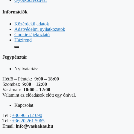
Győrkőcfesztivál
Információk
Közérdekű adatok
Adatvédelmi nyilatkozatok
Cookie tájékoztató
Házirend
Jegypénztár
Nyitvatartás:
Hétfő – Péntek:
9:00 – 18:00
Szombat:
9:00 – 12:00
Vasárnap:
10:00 – 12:00
Valamint az előadások előtt egy órával.
Kapcsolat
Tel.:
+36 96 512 690
Tel.:
+36 20 261 5965
Email:
info@vaskakas.hu