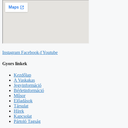
Instagram
Facebook-f
Youtube
Gyors linkek
Kezdőlap
A Vaskakas
Jegyinformáció
Bérletinformáció
Műsor
Előadások
Társulat
Hírek
Kapcsolat
Pártoló Tagság