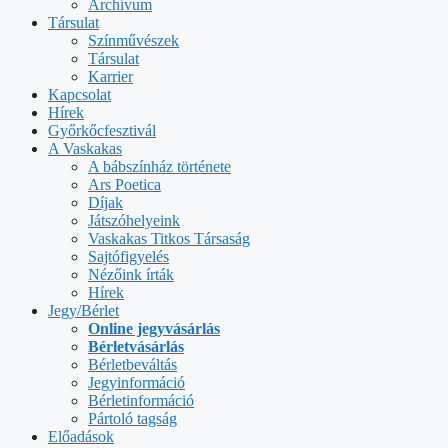
Archívum
Társulat
Színművészek
Társulat
Karrier
Kapcsolat
Hírek
Győrkőcfesztivál
A Vaskakas
A bábszínház története
Ars Poetica
Díjak
Játszóhelyeink
Vaskakas Titkos Társaság
Sajtófigyelés
Nézőink írták
Hírek
Jegy/Bérlet
Online jegyvásárlás
Bérletvásárlás
Bérletbeváltás
Jegyinformáció
Bérletinformáció
Pártoló tagság
Előadások