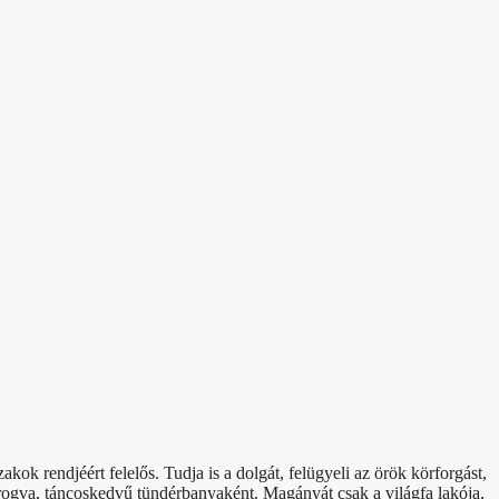
k rendjéért felelős. Tudja is a dolgát, felügyeli az örök körforgást,
 forogva, táncoskedvű tündérbanyaként. Magányát csak a világfa lakója,