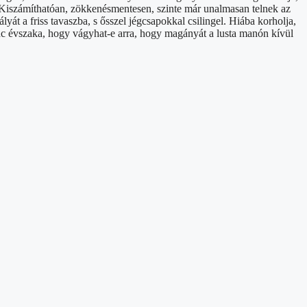
. Kiszámíthatóan, zökkenésmentesen, szinte már unalmasan telnek az
yát a friss tavaszba, s ősszel jégcsapokkal csilingel. Hiába korholja,
enc évszaka, hogy vágyhat-e arra, hogy magányát a lusta manón kívül