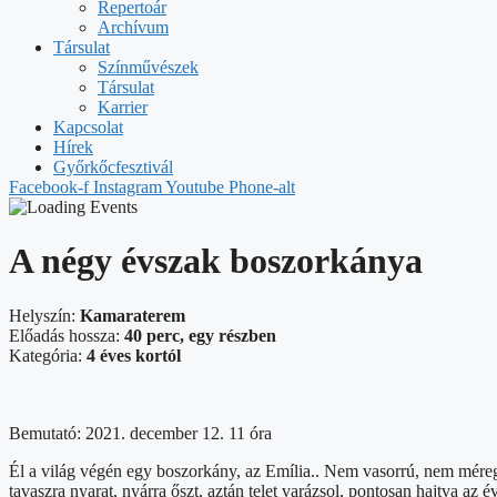
Repertoár
Archívum
Társulat
Színművészek
Társulat
Karrier
Kapcsolat
Hírek
Győrkőcfesztivál
Facebook-f
Instagram
Youtube
Phone-alt
A négy évszak boszorkánya
Helyszín:
Kamaraterem
Előadás hossza:
40 perc, egy részben
Kategória:
4 éves kortól
Bemutató: 2021. december 12. 11 óra
Él a világ végén egy boszorkány, az Emília.. Nem vasorrú, nem méregk
tavaszra nyarat, nyárra őszt, aztán telet varázsol, pontosan hajtva a