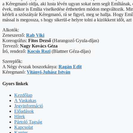
a Kéregmanó oldja, aki lusta lévén ugyan sokat nem segít Emíliának,
évek, mikor is Emília viselkedése érthetetlen módon megváltozik. Minth
kérleli a szószátyár Kéregmanó, rá se figyel, meg se hallja. Hogy E
mással is megossza, s hogy sikerül-e helyre tolni a kizökkent időt, az
Alkotók:
Zeneszerző:
Rab Viki
Koreográfus:
Fitos Dezső
(Harangozó Gyula-díjas)
Tervező:
Nagy Kovács Géza
Író, rendező:
Kocsis Rozi
(Blattner Géza-díjas)
Szereplők:
A Négy évszak boszorkánya:
Ragán Edit
Kéregmanó:
Vitányi-Juhász István
Gyors linkek
Kezdőlap
A Vaskakas
Jegyinformáció
Előadások
Hírek
Pártoló Tagság
Kapcsolat
Karrier