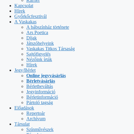
Karrier
Kapcsolat
Hírek
Győrkőcfesztivál
A Vaskakas
A bábszínház története
Ars Poetica
Díjak
Játszóhelyeink
Vaskakas Titkos Társaság
Sajtófigyelés
Nézőink írták
Hírek
Jegy/Bérlet
Online jegyvásárlás
Bérletvásárlás
Bérletbeváltás
Jegyinformáció
Bérletinformáció
Pártoló tagság
Előadások
Repertoár
Archívum
Társulat
Színművészek