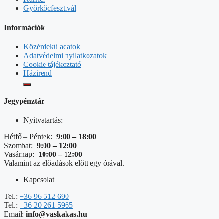
Győrkőcfesztivál
Információk
Közérdekű adatok
Adatvédelmi nyilatkozatok
Cookie tájékoztató
Házirend
Jegypénztár
Nyitvatartás:
Hétfő – Péntek:
9:00 – 18:00
Szombat:
9:00 – 12:00
Vasárnap:
10:00 – 12:00
Valamint az előadások előtt egy órával.
Kapcsolat
Tel.:
+36 96 512 690
Tel.:
+36 20 261 5965
Email:
info@vaskakas.hu