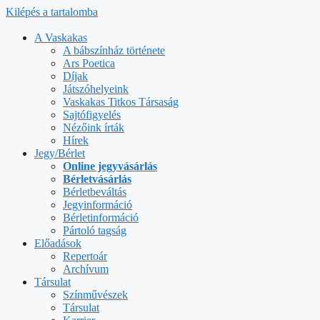
Kilépés a tartalomba
A Vaskakas
A bábszínház története
Ars Poetica
Díjak
Játszóhelyeink
Vaskakas Titkos Társaság
Sajtófigyelés
Nézőink írták
Hírek
Jegy/Bérlet
Online jegyvásárlás
Bérletvásárlás
Bérletbeváltás
Jegyinformáció
Bérletinformáció
Pártoló tagság
Előadások
Repertoár
Archívum
Társulat
Színművészek
Társulat