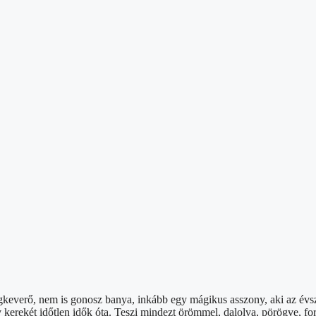
everő, nem is gonosz banya, inkább egy mágikus asszony, aki az évszako
z év kerekét időtlen idők óta. Teszi mindezt örömmel, dalolva, pörögve,