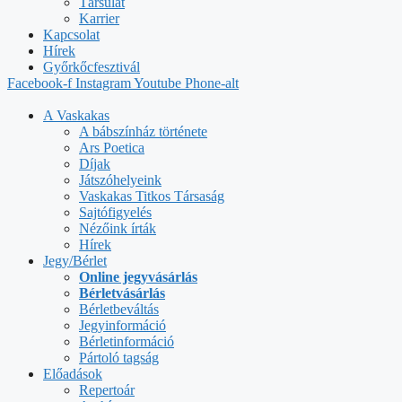
Társulat
Karrier
Kapcsolat
Hírek
Győrkőcfesztivál
Facebook-f
Instagram
Youtube
Phone-alt
A Vaskakas
A bábszínház története
Ars Poetica
Díjak
Játszóhelyeink
Vaskakas Titkos Társaság
Sajtófigyelés
Nézőink írták
Hírek
Jegy/Bérlet
Online jegyvásárlás
Bérletvásárlás
Bérletbeváltás
Jegyinformáció
Bérletinformáció
Pártoló tagság
Előadások
Repertoár