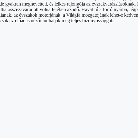
 de gyakran megnevetteti, és lelkes rajongója az évszakvarázslásoknak
a összezavarodott volna fejében az idő. Havat fú a forró nyárba, jégpál
míliának, az évszakok motorjának, a Világfa mozgatójának lehet-e kedv
t csak az előadás nézői tudhatják meg teljes bizonyossággal.