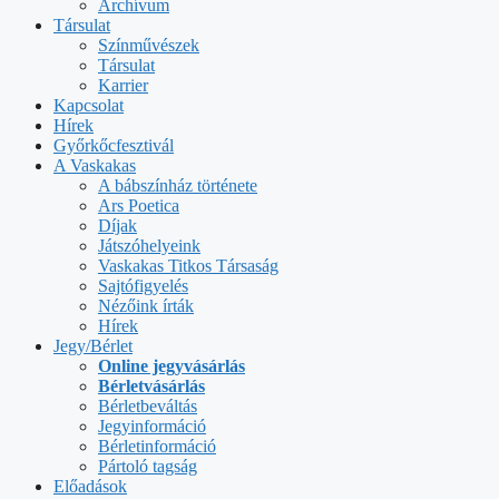
Archívum
Társulat
Színművészek
Társulat
Karrier
Kapcsolat
Hírek
Győrkőcfesztivál
A Vaskakas
A bábszínház története
Ars Poetica
Díjak
Játszóhelyeink
Vaskakas Titkos Társaság
Sajtófigyelés
Nézőink írták
Hírek
Jegy/Bérlet
Online jegyvásárlás
Bérletvásárlás
Bérletbeváltás
Jegyinformáció
Bérletinformáció
Pártoló tagság
Előadások