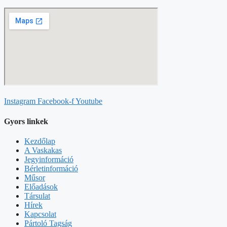
Instagram
Facebook-f
Youtube
Gyors linkek
Kezdőlap
A Vaskakas
Jegyinformáció
Bérletinformáció
Műsor
Előadások
Társulat
Hírek
Kapcsolat
Pártoló Tagság