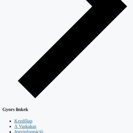
Gyors linkek
Kezdőlap
A Vaskakas
Jegyinformáció