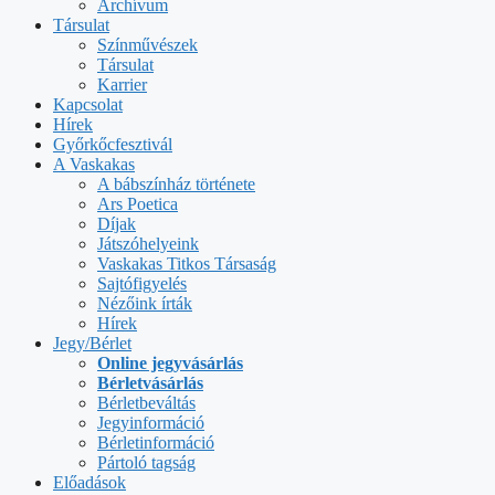
Archívum
Társulat
Színművészek
Társulat
Karrier
Kapcsolat
Hírek
Győrkőcfesztivál
A Vaskakas
A bábszínház története
Ars Poetica
Díjak
Játszóhelyeink
Vaskakas Titkos Társaság
Sajtófigyelés
Nézőink írták
Hírek
Jegy/Bérlet
Online jegyvásárlás
Bérletvásárlás
Bérletbeváltás
Jegyinformáció
Bérletinformáció
Pártoló tagság
Előadások