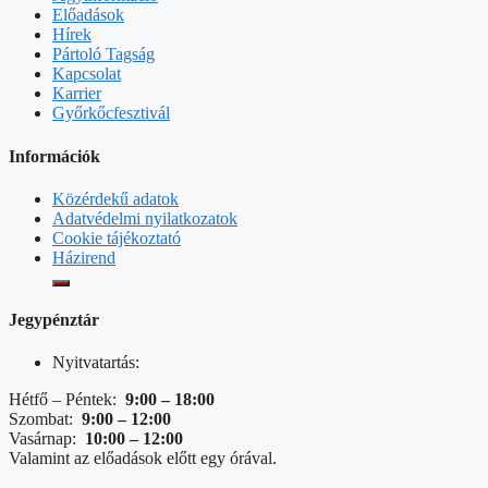
Előadások
Hírek
Pártoló Tagság
Kapcsolat
Karrier
Győrkőcfesztivál
Információk
Közérdekű adatok
Adatvédelmi nyilatkozatok
Cookie tájékoztató
Házirend
Jegypénztár
Nyitvatartás:
Hétfő – Péntek:
9:00 – 18:00
Szombat:
9:00 – 12:00
Vasárnap:
10:00 – 12:00
Valamint az előadások előtt egy órával.