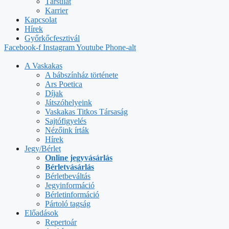
Társulat
Karrier
Kapcsolat
Hírek
Győrkőcfesztivál
Facebook-f
Instagram
Youtube
Phone-alt
A Vaskakas
A bábszínház története
Ars Poetica
Díjak
Játszóhelyeink
Vaskakas Titkos Társaság
Sajtófigyelés
Nézőink írták
Hírek
Jegy/Bérlet
Online jegyvásárlás
Bérletvásárlás
Bérletbeváltás
Jegyinformáció
Bérletinformáció
Pártoló tagság
Előadások
Repertoár