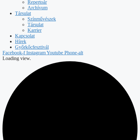
Repertoár
Archívum
Társulat
Színművészek
Társulat
Karrier
Kapcsolat
Hírek
Győrkőcfesztivál
Facebook-f
Instagram
Youtube
Phone-alt
Loading view.