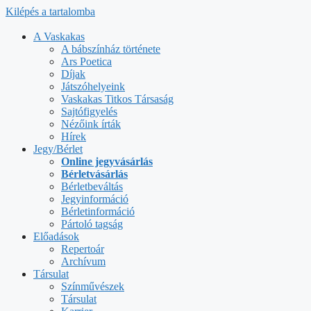
Kilépés a tartalomba
A Vaskakas
A bábszínház története
Ars Poetica
Díjak
Játszóhelyeink
Vaskakas Titkos Társaság
Sajtófigyelés
Nézőink írták
Hírek
Jegy/Bérlet
Online jegyvásárlás
Bérletvásárlás
Bérletbeváltás
Jegyinformáció
Bérletinformáció
Pártoló tagság
Előadások
Repertoár
Archívum
Társulat
Színművészek
Társulat