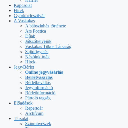
Karrier
Kapcsolat
Hírek
Győrkőcfesztivál
A Vaskakas
A bábszínház története
Ars Poetica
Díjak
Játszóhelyeink
Vaskakas Titkos Társaság
Sajtófigyelés
Nézőink írták
Hírek
Jegy/Bérlet
Online jegyvásárlás
Bérletvásárlás
Bérletbeváltás
Jegyinformáció
Bérletinformáció
Pártoló tagság
Előadások
Repertoár
Archívum
Társulat
Színművészek