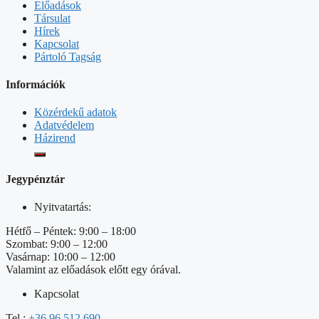
Előadások
Társulat
Hírek
Kapcsolat
Pártoló Tagság
Információk
Közérdekű adatok
Adatvédelem
Házirend
Jegypénztár
Nyitvatartás:
Hétfő – Péntek: 9:00 – 18:00
Szombat: 9:00 – 12:00
Vasárnap: 10:00 – 12:00
Valamint az előadások előtt egy órával.
Kapcsolat
Tel.:
+36 96 512 690