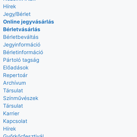
Hírek
Jegy/Bérlet
Online jegyvásárlás
Bérletvásárlás
Bérletbeváltás
Jegyinformáció
Bérletinformáció
Pártoló tagság
Előadások
Repertoár
Archívum
Társulat
Színművészek
Társulat
Karrier
Kapcsolat
Hírek
Győrkőcfesztivál