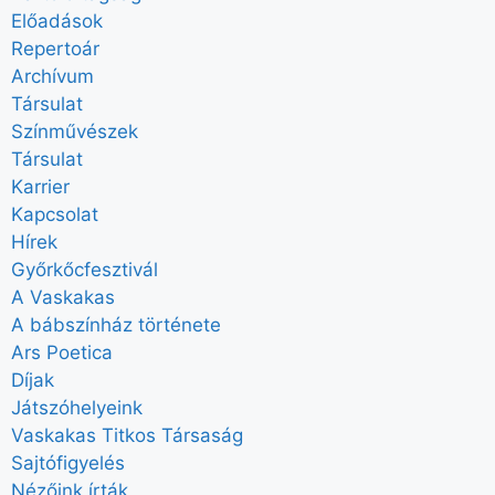
Előadások
Repertoár
Archívum
Társulat
Színművészek
Társulat
Karrier
Kapcsolat
Hírek
Győrkőcfesztivál
A Vaskakas
A bábszínház története
Ars Poetica
Díjak
Játszóhelyeink
Vaskakas Titkos Társaság
Sajtófigyelés
Nézőink írták