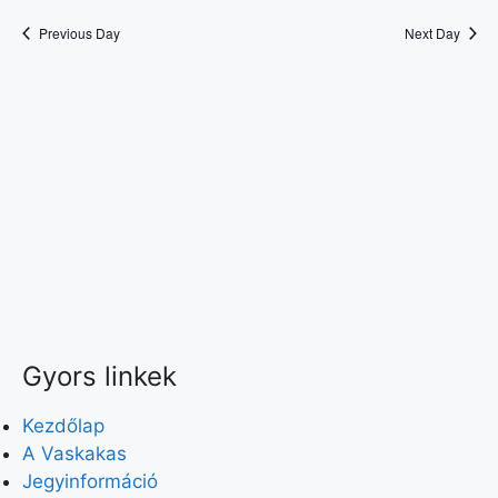
t
Previous Day
Next Day
e
.
Gyors linkek
Kezdőlap
A Vaskakas
Jegyinformáció