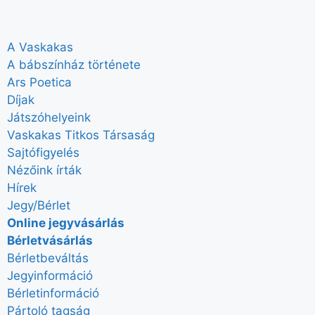
A Vaskakas
A bábszínház története
Ars Poetica
Díjak
Játszóhelyeink
Vaskakas Titkos Társaság
Sajtófigyelés
Nézőink írták
Hírek
Jegy/Bérlet
Online jegyvásárlás
Bérletvásárlás
Bérletbeváltás
Jegyinformáció
Bérletinformáció
Pártoló tagság