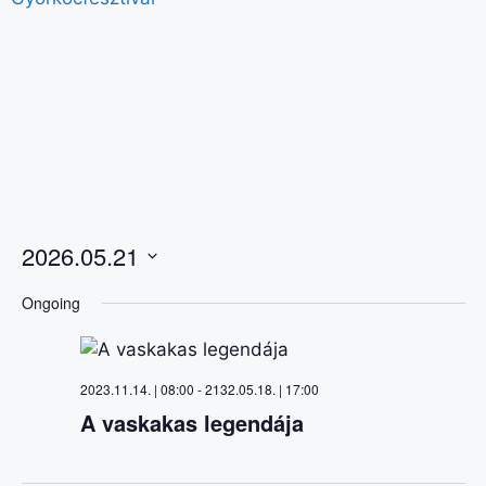
2026.05.21
S
Ongoing
e
l
e
2023.11.14. | 08:00
-
2132.05.18. | 17:00
c
A vaskakas legendája
t
d
a