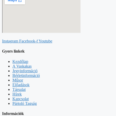
Instagram
Facebook-f
Youtube
Gyors linkek
Kezdőlap
A Vaskakas
Jegyinformáció
Bérletinformáció
Műsor
Előadások
Társulat
Hírek
Kapcsolat
Pártoló Tagság
Információk