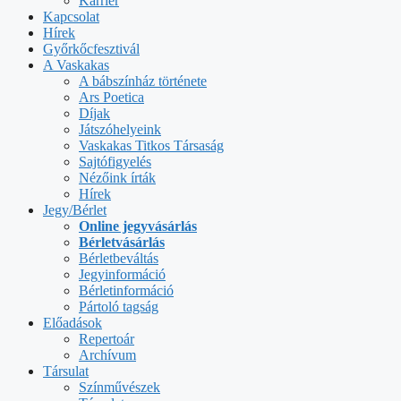
Karrier
Kapcsolat
Hírek
Győrkőcfesztivál
A Vaskakas
A bábszínház története
Ars Poetica
Díjak
Játszóhelyeink
Vaskakas Titkos Társaság
Sajtófigyelés
Nézőink írták
Hírek
Jegy/Bérlet
Online jegyvásárlás
Bérletvásárlás
Bérletbeváltás
Jegyinformáció
Bérletinformáció
Pártoló tagság
Előadások
Repertoár
Archívum
Társulat
Színművészek