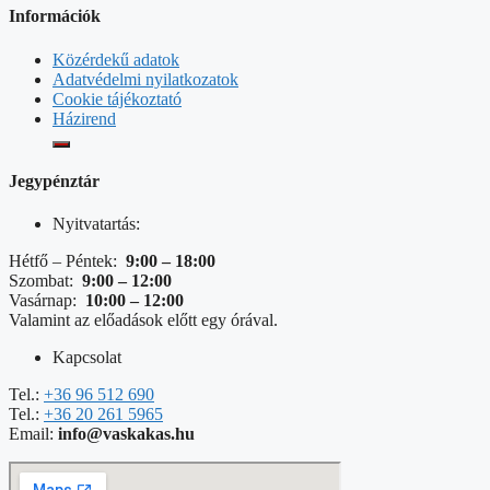
Információk
Közérdekű adatok
Adatvédelmi nyilatkozatok
Cookie tájékoztató
Házirend
Jegypénztár
Nyitvatartás:
Hétfő – Péntek:
9:00 – 18:00
Szombat:
9:00 – 12:00
Vasárnap:
10:00 – 12:00
Valamint az előadások előtt egy órával.
Kapcsolat
Tel.:
+36 96 512 690
Tel.:
+36 20 261 5965
Email:
info@vaskakas.hu