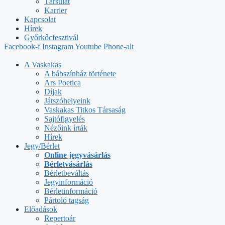
Társulat
Karrier
Kapcsolat
Hírek
Győrkőcfesztivál
Facebook-f
Instagram
Youtube
Phone-alt
A Vaskakas
A bábszínház története
Ars Poetica
Díjak
Játszóhelyeink
Vaskakas Titkos Társaság
Sajtófigyelés
Nézőink írták
Hírek
Jegy/Bérlet
Online jegyvásárlás
Bérletvásárlás
Bérletbeváltás
Jegyinformáció
Bérletinformáció
Pártoló tagság
Előadások
Repertoár