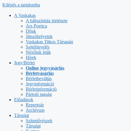
Kilépés a tartalomba
A Vaskakas
A bábszínház története
Ars Poetica
Díjak
Játszóhelyeink
Vaskakas Titkos Társaság
Sajtófigyelés
Nézőink írták
Hírek
Jegy/Bérlet
Online jegyvásárlás
Bérletvásárlás
Bérletbeváltás
Jegyinformáció
Bérletinformáció
Pártoló tagság
Előadások
Repertoár
Archívum
Társulat
Színművészek
Társulat