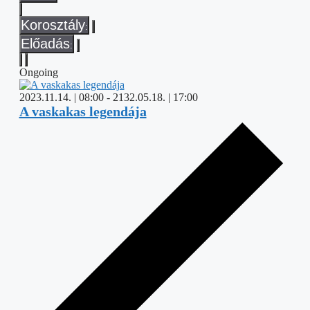
filter
Close
Előadás
filter
Close
Korosztály
:
filter
Remove
Előadás
:
filters
Remove
filters
Ongoing
2023.11.14. | 08:00
-
2132.05.18. | 17:00
A vaskakas legendája