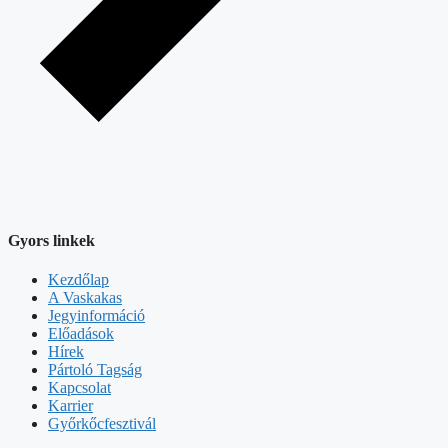
Gyors linkek
Kezdőlap
A Vaskakas
Jegyinformáció
Előadások
Hírek
Pártoló Tagság
Kapcsolat
Karrier
Győrkőcfesztivál