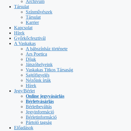
Archívum
Társulat
Színművészek
Társulat
Karrier
Kapcsolat
Hírek
Győrkőcfesztivál
A Vaskakas
A bábszínház története
Ars Poetica
Díjak
Játszóhelyeink
Vaskakas Titkos Társaság
Sajtófigyelés
Nézőink írták
Hírek
Jegy/Bérlet
Online jegyvásárlás
Bérletvásárlás
Bérletbeváltás
Jegyinformáció
Bérletinformáció
Pártoló tagság
Előadások