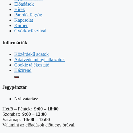
Előadások
Hírek
Pártoló Tagság
Kapcsolat
Karrier
Győrkőcfesztivál
Információk
Közérdekű adatok
Adatvédelmi nyilatkozatok
Cookie tájékoztató
Házirend
Jegypénztár
Nyitvatartás:
Hétfő – Péntek:
9:00 – 18:00
Szombat:
9:00 – 12:00
Vasárnap:
10:00 – 12:00
Valamint az előadások előtt egy órával.