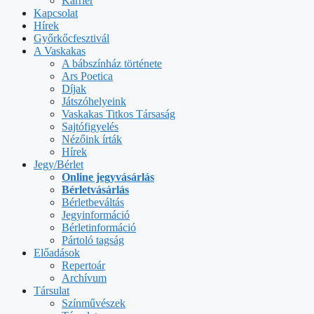
Karrier
Kapcsolat
Hírek
Győrkőcfesztivál
A Vaskakas
A bábszínház története
Ars Poetica
Díjak
Játszóhelyeink
Vaskakas Titkos Társaság
Sajtófigyelés
Nézőink írták
Hírek
Jegy/Bérlet
Online jegyvásárlás
Bérletvásárlás
Bérletbeváltás
Jegyinformáció
Bérletinformáció
Pártoló tagság
Előadások
Repertoár
Archívum
Társulat
Színművészek