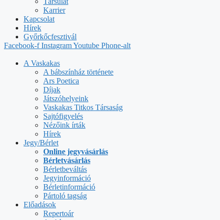
Társulat
Karrier
Kapcsolat
Hírek
Győrkőcfesztivál
Facebook-f
Instagram
Youtube
Phone-alt
A Vaskakas
A bábszínház története
Ars Poetica
Díjak
Játszóhelyeink
Vaskakas Titkos Társaság
Sajtófigyelés
Nézőink írták
Hírek
Jegy/Bérlet
Online jegyvásárlás
Bérletvásárlás
Bérletbeváltás
Jegyinformáció
Bérletinformáció
Pártoló tagság
Előadások
Repertoár