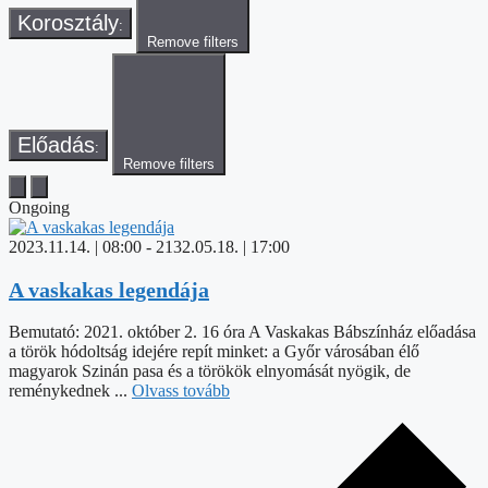
Korosztály
:
Remove filters
Előadás
:
Remove filters
Ongoing
2023.11.14. | 08:00
-
2132.05.18. | 17:00
A vaskakas legendája
Bemutató: 2021. október 2. 16 óra A Vaskakas Bábszínház előadása
a török hódoltság idejére repít minket: a Győr városában élő
magyarok Szinán pasa és a törökök elnyomását nyögik, de
reménykednek ...
Olvass tovább