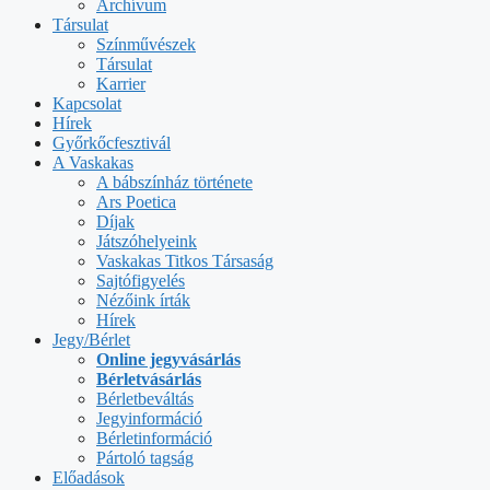
Archívum
Társulat
Színművészek
Társulat
Karrier
Kapcsolat
Hírek
Győrkőcfesztivál
A Vaskakas
A bábszínház története
Ars Poetica
Díjak
Játszóhelyeink
Vaskakas Titkos Társaság
Sajtófigyelés
Nézőink írták
Hírek
Jegy/Bérlet
Online jegyvásárlás
Bérletvásárlás
Bérletbeváltás
Jegyinformáció
Bérletinformáció
Pártoló tagság
Előadások