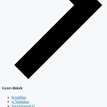
Gyors linkek
Kezdőlap
A Vaskakas
Jegyinformáció