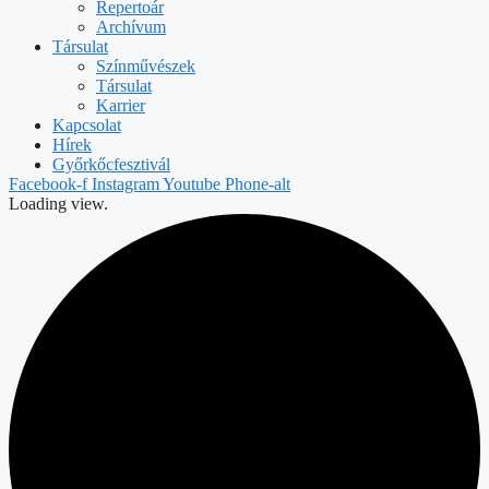
Repertoár
Archívum
Társulat
Színművészek
Társulat
Karrier
Kapcsolat
Hírek
Győrkőcfesztivál
Facebook-f
Instagram
Youtube
Phone-alt
Loading view.