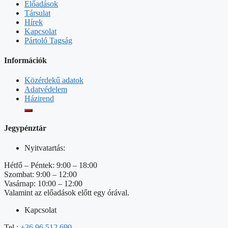
Előadások
Társulat
Hírek
Kapcsolat
Pártoló Tagság
Információk
Közérdekű adatok
Adatvédelem
Házirend
Jegypénztár
Nyitvatartás:
Hétfő – Péntek: 9:00 – 18:00
Szombat: 9:00 – 12:00
Vasárnap: 10:00 – 12:00
Valamint az előadások előtt egy órával.
Kapcsolat
Tel.:
+36 96 512 690