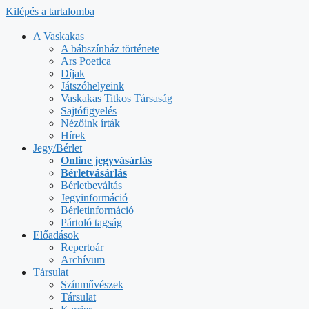
Kilépés a tartalomba
A Vaskakas
A bábszínház története
Ars Poetica
Díjak
Játszóhelyeink
Vaskakas Titkos Társaság
Sajtófigyelés
Nézőink írták
Hírek
Jegy/Bérlet
Online jegyvásárlás
Bérletvásárlás
Bérletbeváltás
Jegyinformáció
Bérletinformáció
Pártoló tagság
Előadások
Repertoár
Archívum
Társulat
Színművészek
Társulat