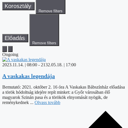
Korosztály
:
Remove filters
Előadás
:
Remove filters
Ongoing
2023.11.14. | 08:00
-
2132.05.18. | 17:00
A vaskakas legendája
Bemutató: 2021. október 2. 16 óra A Vaskakas Bábszínház előadása
a török hódoltság idejére repít minket: a Győr városában élő
magyarok Szinán pasa és a törökök elnyomását nyögik, de
reménykednek ...
Olvass tovább