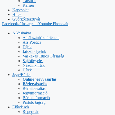
Társulat
Karrier
Kapcsolat
Hírek
Győrkőcfesztivál
Facebook-f
Instagram
Youtube
Phone-alt
A Vaskakas
A bábszínház története
Ars Poetica
Díjak
Játszóhelyeink
Vaskakas Titkos Társaság
Sajtófigyelés
Nézőink írták
Hírek
Jegy/Bérlet
Online jegyvásárlás
Bérletvásárlás
Bérletbeváltás
Jegyinformáció
Bérletinformáció
Pártoló tagság
Előadások
Repertoár