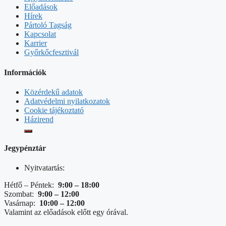
Előadások
Hírek
Pártoló Tagság
Kapcsolat
Karrier
Győrkőcfesztivál
Információk
Közérdekű adatok
Adatvédelmi nyilatkozatok
Cookie tájékoztató
Házirend
Jegypénztár
Nyitvatartás:
Hétfő – Péntek:
9:00 – 18:00
Szombat:
9:00 – 12:00
Vasárnap:
10:00 – 12:00
Valamint az előadások előtt egy órával.