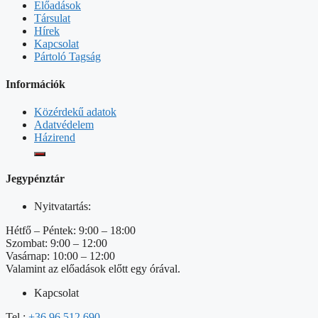
Előadások
Társulat
Hírek
Kapcsolat
Pártoló Tagság
Információk
Közérdekű adatok
Adatvédelem
Házirend
Jegypénztár
Nyitvatartás:
Hétfő – Péntek: 9:00 – 18:00
Szombat: 9:00 – 12:00
Vasárnap: 10:00 – 12:00
Valamint az előadások előtt egy órával.
Kapcsolat
Tel.:
+36 96 512 690