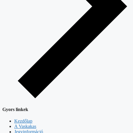
Gyors linkek
Kezdőlap
A Vaskakas
Jegyinformáció