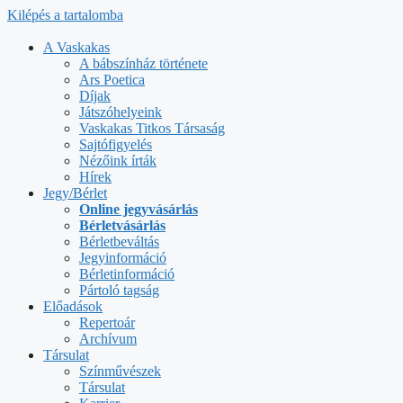
Kilépés a tartalomba
A Vaskakas
A bábszínház története
Ars Poetica
Díjak
Játszóhelyeink
Vaskakas Titkos Társaság
Sajtófigyelés
Nézőink írták
Hírek
Jegy/Bérlet
Online jegyvásárlás
Bérletvásárlás
Bérletbeváltás
Jegyinformáció
Bérletinformáció
Pártoló tagság
Előadások
Repertoár
Archívum
Társulat
Színművészek
Társulat