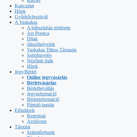
Karrier
Kapcsolat
Hírek
Győrkőcfesztivál
A Vaskakas
A bábszínház története
Ars Poetica
Díjak
Játszóhelyeink
Vaskakas Titkos Társaság
Sajtófigyelés
Nézőink írták
Hírek
Jegy/Bérlet
Online jegyvásárlás
Bérletvásárlás
Bérletbeváltás
Jegyinformáció
Bérletinformáció
Pártoló tagság
Előadások
Repertoár
Archívum
Társulat
Színművészek