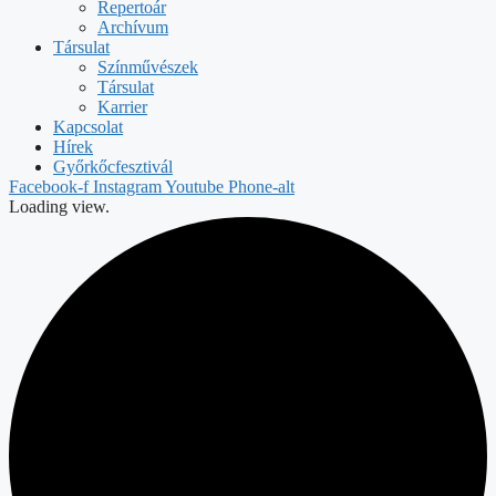
Repertoár
Archívum
Társulat
Színművészek
Társulat
Karrier
Kapcsolat
Hírek
Győrkőcfesztivál
Facebook-f
Instagram
Youtube
Phone-alt
Loading view.