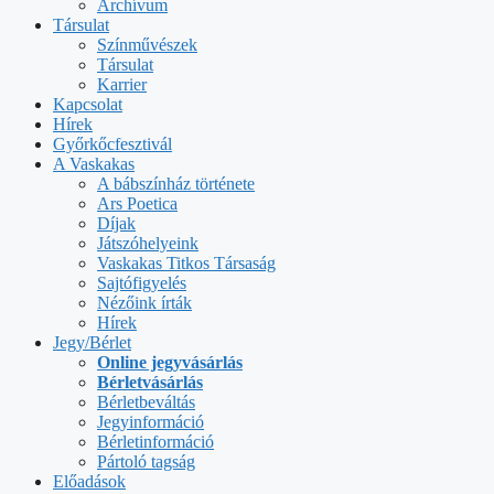
Archívum
Társulat
Színművészek
Társulat
Karrier
Kapcsolat
Hírek
Győrkőcfesztivál
A Vaskakas
A bábszínház története
Ars Poetica
Díjak
Játszóhelyeink
Vaskakas Titkos Társaság
Sajtófigyelés
Nézőink írták
Hírek
Jegy/Bérlet
Online jegyvásárlás
Bérletvásárlás
Bérletbeváltás
Jegyinformáció
Bérletinformáció
Pártoló tagság
Előadások