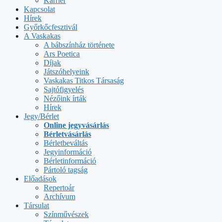
Karrier
Kapcsolat
Hírek
Győrkőcfesztivál
A Vaskakas
A bábszínház története
Ars Poetica
Díjak
Játszóhelyeink
Vaskakas Titkos Társaság
Sajtófigyelés
Nézőink írták
Hírek
Jegy/Bérlet
Online jegyvásárlás
Bérletvásárlás
Bérletbeváltás
Jegyinformáció
Bérletinformáció
Pártoló tagság
Előadások
Repertoár
Archívum
Társulat
Színművészek