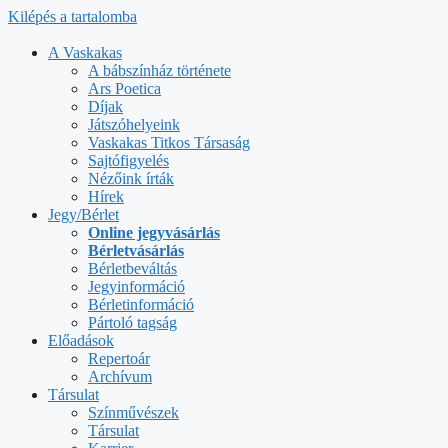
Kilépés a tartalomba
A Vaskakas
A bábszínház története
Ars Poetica
Díjak
Játszóhelyeink
Vaskakas Titkos Társaság
Sajtófigyelés
Nézőink írták
Hírek
Jegy/Bérlet
Online jegyvásárlás
Bérletvásárlás
Bérletbeváltás
Jegyinformáció
Bérletinformáció
Pártoló tagság
Előadások
Repertoár
Archívum
Társulat
Színművészek
Társulat