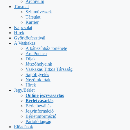
Archívum
Társulat
Színművészek
Társulat
Karrier
Kapcsolat
Hírek
Győrkőcfesztivál
A Vaskakas
A bábszínház története
Ars Poetica
Díjak
Játszóhelyeink
Vaskakas Titkos Társaság
Sajtófigyelés
Nézőink írták
Hírek
Jegy/Bérlet
Online jegyvásárlás
Bérletvásárlás
Bérletbeváltás
Jegyinformáció
Bérletinformáció
Pártoló tagság
Előadások