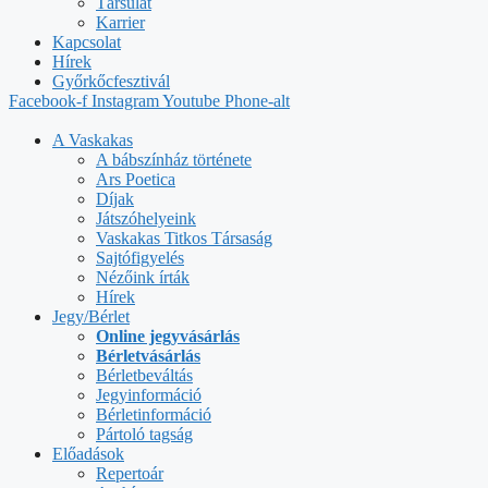
Társulat
Karrier
Kapcsolat
Hírek
Győrkőcfesztivál
Facebook-f
Instagram
Youtube
Phone-alt
A Vaskakas
A bábszínház története
Ars Poetica
Díjak
Játszóhelyeink
Vaskakas Titkos Társaság
Sajtófigyelés
Nézőink írták
Hírek
Jegy/Bérlet
Online jegyvásárlás
Bérletvásárlás
Bérletbeváltás
Jegyinformáció
Bérletinformáció
Pártoló tagság
Előadások
Repertoár