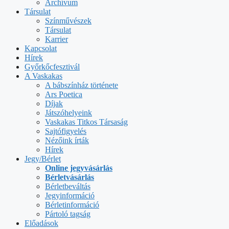
Archívum
Társulat
Színművészek
Társulat
Karrier
Kapcsolat
Hírek
Győrkőcfesztivál
A Vaskakas
A bábszínház története
Ars Poetica
Díjak
Játszóhelyeink
Vaskakas Titkos Társaság
Sajtófigyelés
Nézőink írták
Hírek
Jegy/Bérlet
Online jegyvásárlás
Bérletvásárlás
Bérletbeváltás
Jegyinformáció
Bérletinformáció
Pártoló tagság
Előadások