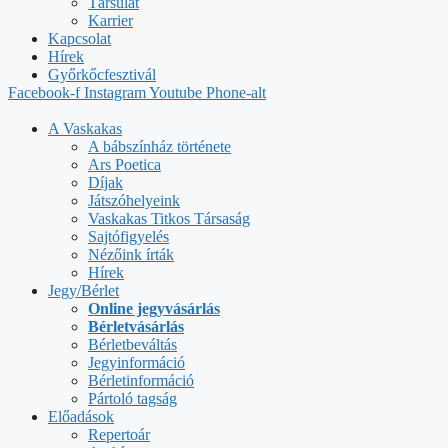
Társulat
Karrier
Kapcsolat
Hírek
Győrkőcfesztivál
Facebook-f
Instagram
Youtube
Phone-alt
A Vaskakas
A bábszínház története
Ars Poetica
Díjak
Játszóhelyeink
Vaskakas Titkos Társaság
Sajtófigyelés
Nézőink írták
Hírek
Jegy/Bérlet
Online jegyvásárlás
Bérletvásárlás
Bérletbeváltás
Jegyinformáció
Bérletinformáció
Pártoló tagság
Előadások
Repertoár