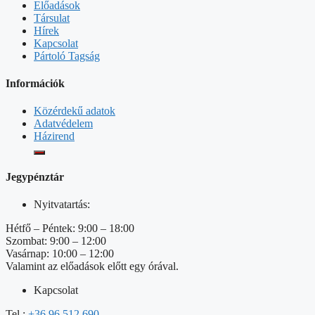
Előadások
Társulat
Hírek
Kapcsolat
Pártoló Tagság
Információk
Közérdekű adatok
Adatvédelem
Házirend
Jegypénztár
Nyitvatartás:
Hétfő – Péntek: 9:00 – 18:00
Szombat: 9:00 – 12:00
Vasárnap: 10:00 – 12:00
Valamint az előadások előtt egy órával.
Kapcsolat
Tel.:
+36 96 512 690