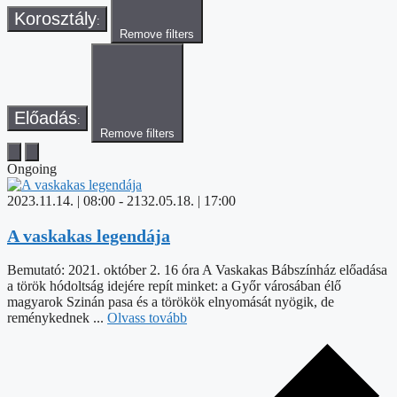
Korosztály
:
Remove filters
Előadás
:
Remove filters
Ongoing
2023.11.14. | 08:00
-
2132.05.18. | 17:00
A vaskakas legendája
Bemutató: 2021. október 2. 16 óra A Vaskakas Bábszínház előadása
a török hódoltság idejére repít minket: a Győr városában élő
magyarok Szinán pasa és a törökök elnyomását nyögik, de
reménykednek ...
Olvass tovább