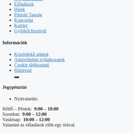
Előadások
Hírek
Pártoló Tagság
Kapcsolat
Karrier
Győrkőcfesztivál
Információk
Közérdekű adatok
Adatvédelmi nyilatkozatok
Cookie tájékoztató
Házirend
Jegypénztár
Nyitvatartás:
Hétfő – Péntek:
9:00 – 18:00
Szombat:
9:00 – 12:00
Vasárnap:
10:00 – 12:00
Valamint az előadások előtt egy órával.