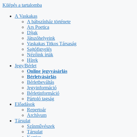
Kilépés a tartalomba
A Vaskakas
A bábszínház története
Ars Poetica
Díjak
Játszóhelyeink
Vaskakas Titkos Társaság
Sajtófigyelés
Nézőink írták
Hírek
Jegy/Bérlet
Online jegyvásárlás
Bérletvásárlás
Bérletbeváltás
Jegyinformáció
Bérletinformáció
Pártoló tagság
Előadások
Repertoár
Archívum
Társulat
Színművészek
Társulat