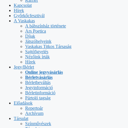
Karrier
Kapcsolat
Hírek
Győrkőcfesztivál
A Vaskakas
A bábszínház története
Ars Poetica
Díjak
Játszóhelyeink
Vaskakas Titkos Társaság
Sajtófigyelés
Nézőink írták
Hírek
Jegy/Bérlet
Online jegyvásárlás
Bérletvásárlás
Bérletbeváltás
Jegyinformáció
Bérletinformáció
Pártoló tagság
Előadások
Repertoár
Archívum
Társulat
Színművészek