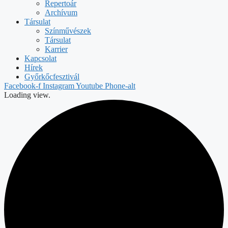
Repertoár
Archívum
Társulat
Színművészek
Társulat
Karrier
Kapcsolat
Hírek
Győrkőcfesztivál
Facebook-f
Instagram
Youtube
Phone-alt
Loading view.