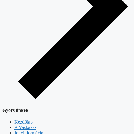
Gyors linkek
Kezdőlap
A Vaskakas
Jegyinformáció