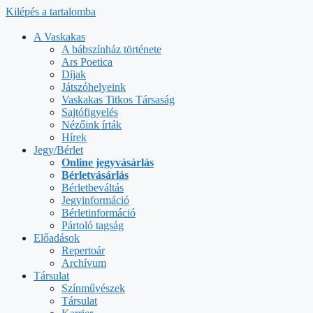
Kilépés a tartalomba
A Vaskakas
A bábszínház története
Ars Poetica
Díjak
Játszóhelyeink
Vaskakas Titkos Társaság
Sajtófigyelés
Nézőink írták
Hírek
Jegy/Bérlet
Online jegyvásárlás
Bérletvásárlás
Bérletbeváltás
Jegyinformáció
Bérletinformáció
Pártoló tagság
Előadások
Repertoár
Archívum
Társulat
Színművészek
Társulat