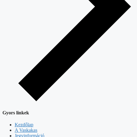
Gyors linkek
Kezdőlap
A Vaskakas
Jegyinformáció