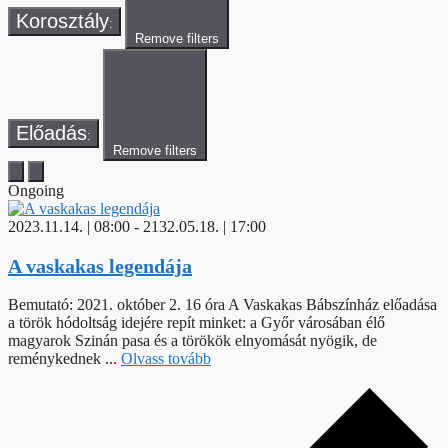
Korosztály
:
Remove filters
Előadás
:
Remove filters
Ongoing
2023.11.14. | 08:00
-
2132.05.18. | 17:00
A vaskakas legendája
Bemutató: 2021. október 2. 16 óra A Vaskakas Bábszínház előadása
a török hódoltság idejére repít minket: a Győr városában élő
magyarok Szinán pasa és a törökök elnyomását nyögik, de
reménykednek ...
Olvass tovább