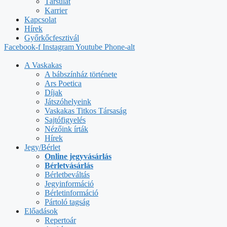
Társulat
Karrier
Kapcsolat
Hírek
Győrkőcfesztivál
Facebook-f
Instagram
Youtube
Phone-alt
A Vaskakas
A bábszínház története
Ars Poetica
Díjak
Játszóhelyeink
Vaskakas Titkos Társaság
Sajtófigyelés
Nézőink írták
Hírek
Jegy/Bérlet
Online jegyvásárlás
Bérletvásárlás
Bérletbeváltás
Jegyinformáció
Bérletinformáció
Pártoló tagság
Előadások
Repertoár