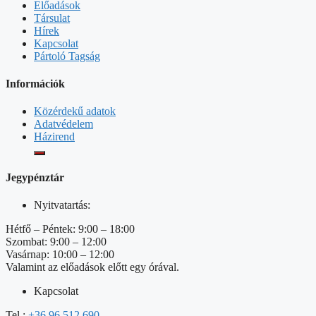
Előadások
Társulat
Hírek
Kapcsolat
Pártoló Tagság
Információk
Közérdekű adatok
Adatvédelem
Házirend
Jegypénztár
Nyitvatartás:
Hétfő – Péntek: 9:00 – 18:00
Szombat: 9:00 – 12:00
Vasárnap: 10:00 – 12:00
Valamint az előadások előtt egy órával.
Kapcsolat
Tel.:
+36 96 512 690