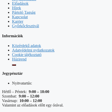
Előadások
Hírek
Pártoló Tagság
Kapcsolat
Karrier
Győrkőcfesztivál
Információk
Közérdekű adatok
Adatvédelmi nyilatkozatok
Cookie tájékoztató
Házirend
Jegypénztár
Nyitvatartás:
Hétfő – Péntek:
9:00 – 18:00
Szombat:
9:00 – 12:00
Vasárnap:
10:00 – 12:00
Valamint az előadások előtt egy órával.