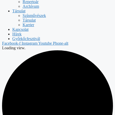
Repertoár
Archívum
Társulat
Színművészek
Társulat
Karrier
Kapcsolat
Hírek
Győrkőcfesztivál
Facebook-f
Instagram
Youtube
Phone-alt
Loading view.