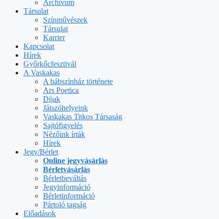
Archívum
Társulat
Színművészek
Társulat
Karrier
Kapcsolat
Hírek
Győrkőcfesztivál
A Vaskakas
A bábszínház története
Ars Poetica
Díjak
Játszóhelyeink
Vaskakas Titkos Társaság
Sajtófigyelés
Nézőink írták
Hírek
Jegy/Bérlet
Online jegyvásárlás
Bérletvásárlás
Bérletbeváltás
Jegyinformáció
Bérletinformáció
Pártoló tagság
Előadások