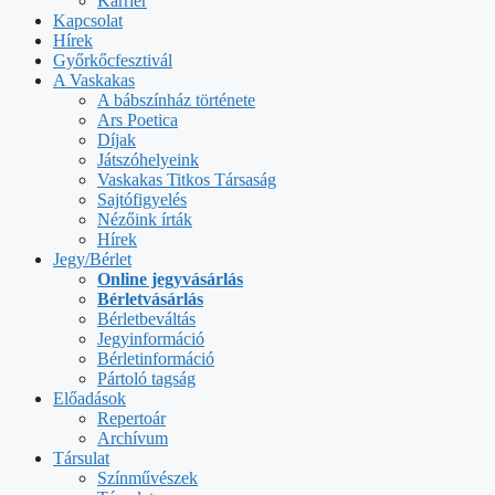
Karrier
Kapcsolat
Hírek
Győrkőcfesztivál
A Vaskakas
A bábszínház története
Ars Poetica
Díjak
Játszóhelyeink
Vaskakas Titkos Társaság
Sajtófigyelés
Nézőink írták
Hírek
Jegy/Bérlet
Online jegyvásárlás
Bérletvásárlás
Bérletbeváltás
Jegyinformáció
Bérletinformáció
Pártoló tagság
Előadások
Repertoár
Archívum
Társulat
Színművészek