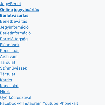
Jegy/Bérlet
Online jegyvásárlás
Bérletvásárlás
Bérletbeváltás
Jegyinformáció
Bérletinformáció
Pártoló tagság
Előadások
Repertoár
Archívum
Társulat
Színművészek
Társulat
Karrier
Kapcsolat
Hírek
Győrkőcfesztivál
Facebook-f
Instagram
Youtube
Phone-alt