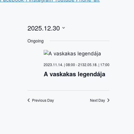
2025.12.30
S
Ongoing
e
l
e
2023.11.14. | 08:00
-
2132.05.18. | 17:00
c
A vaskakas legendája
t
d
a
t
Previous Day
Next Day
e
.