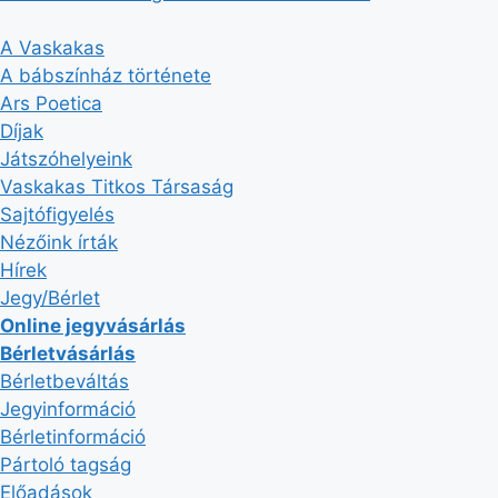
A Vaskakas
A bábszínház története
Ars Poetica
Díjak
Játszóhelyeink
Vaskakas Titkos Társaság
Sajtófigyelés
Nézőink írták
Hírek
Jegy/Bérlet
Online jegyvásárlás
Bérletvásárlás
Bérletbeváltás
Jegyinformáció
Bérletinformáció
Pártoló tagság
Előadások