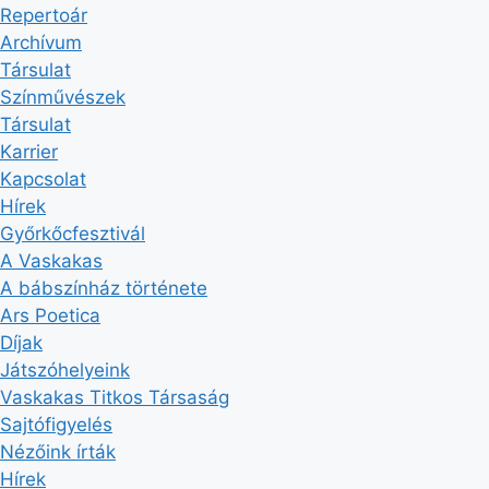
Repertoár
Archívum
Társulat
Színművészek
Társulat
Karrier
Kapcsolat
Hírek
Győrkőcfesztivál
A Vaskakas
A bábszínház története
Ars Poetica
Díjak
Játszóhelyeink
Vaskakas Titkos Társaság
Sajtófigyelés
Nézőink írták
Hírek