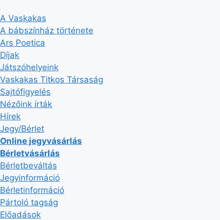
Kilépés
a
A Vaskakas
tartalomba
A bábszínház története
Ars Poetica
Díjak
Játszóhelyeink
Vaskakas Titkos Társaság
Sajtófigyelés
Nézőink írták
Hírek
Jegy/Bérlet
Online jegyvásárlás
Bérletvásárlás
Bérletbeváltás
Jegyinformáció
Bérletinformáció
Pártoló tagság
Előadások