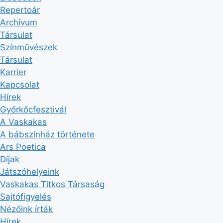
Repertoár
Archívum
Társulat
Színművészek
Társulat
Karrier
Kapcsolat
Hírek
Győrkőcfesztivál
A Vaskakas
A bábszínház története
Ars Poetica
Díjak
Játszóhelyeink
Vaskakas Titkos Társaság
Sajtófigyelés
Nézőink írták
Hírek