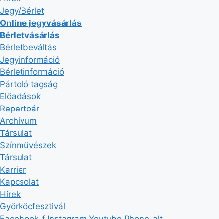
Jegy/Bérlet
Online jegyvásárlás
Bérletvásárlás
Bérletbeváltás
Jegyinformáció
Bérletinformáció
Pártoló tagság
Előadások
Repertoár
Archívum
Társulat
Színművészek
Társulat
Karrier
Kapcsolat
Hírek
Győrkőcfesztivál
Facebook-f
Instagram
Youtube
Phone-alt