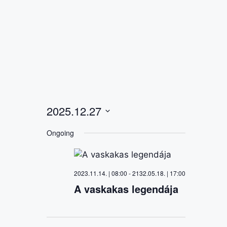
2025.12.27
S
Ongoing
e
l
e
2023.11.14. | 08:00
-
2132.05.18. | 17:00
c
A vaskakas legendája
t
d
a
t