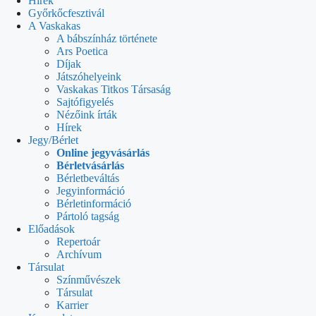
Hírek
Győrkőcfesztivál
A Vaskakas
A bábszínház története
Ars Poetica
Díjak
Játszóhelyeink
Vaskakas Titkos Társaság
Sajtófigyelés
Nézőink írták
Hírek
Jegy/Bérlet
Online jegyvásárlás
Bérletvásárlás
Bérletbeváltás
Jegyinformáció
Bérletinformáció
Pártoló tagság
Előadások
Repertoár
Archívum
Társulat
Színművészek
Társulat
Karrier