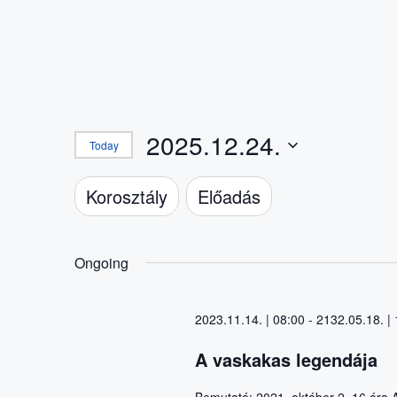
2025.12.24.
Today
Select
Szűrők
Changing
date.
Korosztály
Előadás
any
of
the
form
Ongoing
inputs
will
cause
the
2023.11.14. | 08:00
-
2132.05.18. |
list
of
A vaskakas legendája
events
to
refresh