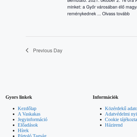
Bemutató: 2021. október 2. 16 óra 
with
minket: a Győr városában élő magy
the
reménykednek ...
Olvass tovább
filtered
results.
Previous Day
Gyors linkek
Információk
Kezdőlap
Közérdekű adat
A Vaskakas
Adatvédelmi nyi
Jegyinformáció
Cookie tájékozta
Előadások
Házirend
Hírek
Pártoló Tagság