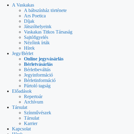
A Vaskakas
A bábszínház története
Ars Poetica
Díjak
Játszóhelyeink
Vaskakas Titkos Társaság
Sajtófigyelés
Nézőink írták
Hírek
Jegy/Bérlet
Online jegyvásárlás
Bérletvásárlás
Bérletbeváltás
Jegyinformáció
Bérletinformáció
Pártoló tagság
Előadások
Repertoár
Archívum
Társulat
Színművészek
Társulat
Karrier
Kapcsolat