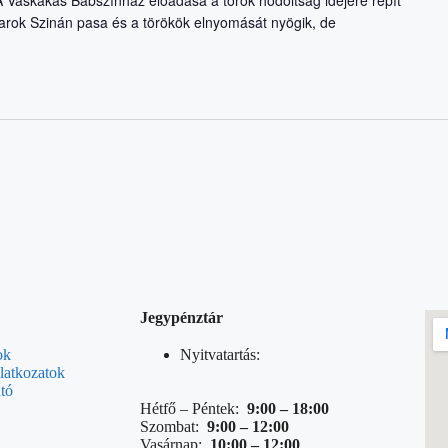
A Vaskakas Bábszínház előadása a török hódoltság idejére repít
arok Szinán pasa és a törökök elnyomását nyögik, de
Jegypénztár
ok
Nyitvatartás:
latkozatok
tó
Hétfő – Péntek:
9:00 – 18:00
Szombat:
9:00 – 12:00
Vasárnap:
10:00 – 12:00