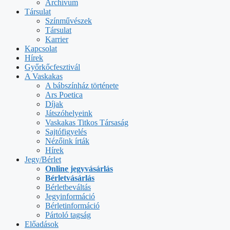
Archívum
Társulat
Színművészek
Társulat
Karrier
Kapcsolat
Hírek
Győrkőcfesztivál
A Vaskakas
A bábszínház története
Ars Poetica
Díjak
Játszóhelyeink
Vaskakas Titkos Társaság
Sajtófigyelés
Nézőink írták
Hírek
Jegy/Bérlet
Online jegyvásárlás
Bérletvásárlás
Bérletbeváltás
Jegyinformáció
Bérletinformáció
Pártoló tagság
Előadások