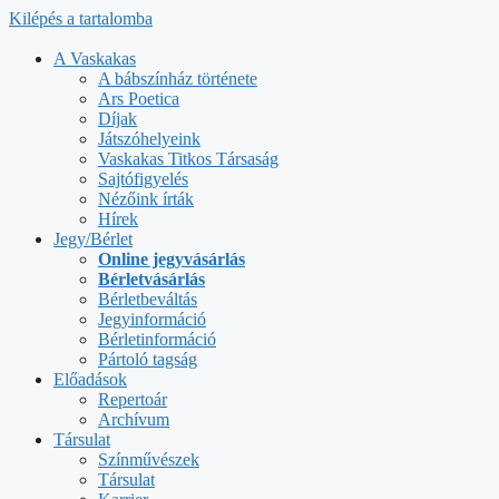
Kilépés a tartalomba
A Vaskakas
A bábszínház története
Ars Poetica
Díjak
Játszóhelyeink
Vaskakas Titkos Társaság
Sajtófigyelés
Nézőink írták
Hírek
Jegy/Bérlet
Online jegyvásárlás
Bérletvásárlás
Bérletbeváltás
Jegyinformáció
Bérletinformáció
Pártoló tagság
Előadások
Repertoár
Archívum
Társulat
Színművészek
Társulat