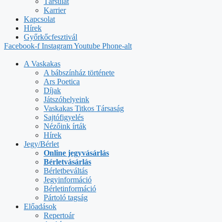
Társulat
Karrier
Kapcsolat
Hírek
Győrkőcfesztivál
Facebook-f
Instagram
Youtube
Phone-alt
A Vaskakas
A bábszínház története
Ars Poetica
Díjak
Játszóhelyeink
Vaskakas Titkos Társaság
Sajtófigyelés
Nézőink írták
Hírek
Jegy/Bérlet
Online jegyvásárlás
Bérletvásárlás
Bérletbeváltás
Jegyinformáció
Bérletinformáció
Pártoló tagság
Előadások
Repertoár