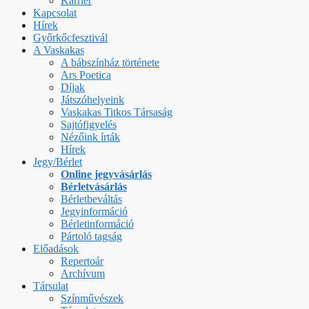
Karrier
Kapcsolat
Hírek
Győrkőcfesztivál
A Vaskakas
A bábszínház története
Ars Poetica
Díjak
Játszóhelyeink
Vaskakas Titkos Társaság
Sajtófigyelés
Nézőink írták
Hírek
Jegy/Bérlet
Online jegyvásárlás
Bérletvásárlás
Bérletbeváltás
Jegyinformáció
Bérletinformáció
Pártoló tagság
Előadások
Repertoár
Archívum
Társulat
Színművészek