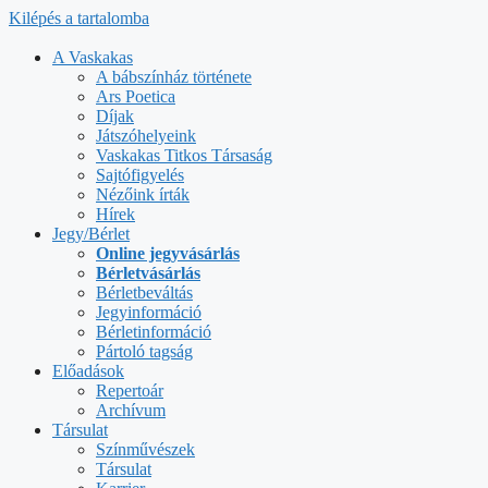
Kilépés a tartalomba
A Vaskakas
A bábszínház története
Ars Poetica
Díjak
Játszóhelyeink
Vaskakas Titkos Társaság
Sajtófigyelés
Nézőink írták
Hírek
Jegy/Bérlet
Online jegyvásárlás
Bérletvásárlás
Bérletbeváltás
Jegyinformáció
Bérletinformáció
Pártoló tagság
Előadások
Repertoár
Archívum
Társulat
Színművészek
Társulat