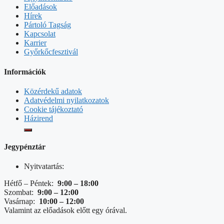
Előadások
Hírek
Pártoló Tagság
Kapcsolat
Karrier
Győrkőcfesztivál
Információk
Közérdekű adatok
Adatvédelmi nyilatkozatok
Cookie tájékoztató
Házirend
Jegypénztár
Nyitvatartás:
Hétfő – Péntek:
9:00 – 18:00
Szombat:
9:00 – 12:00
Vasárnap:
10:00 – 12:00
Valamint az előadások előtt egy órával.