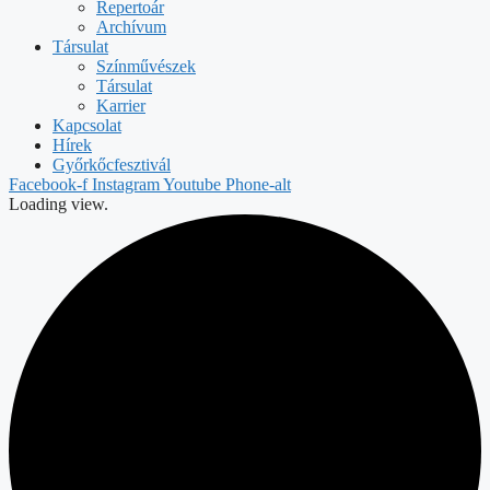
Repertoár
Archívum
Társulat
Színművészek
Társulat
Karrier
Kapcsolat
Hírek
Győrkőcfesztivál
Facebook-f
Instagram
Youtube
Phone-alt
Loading view.