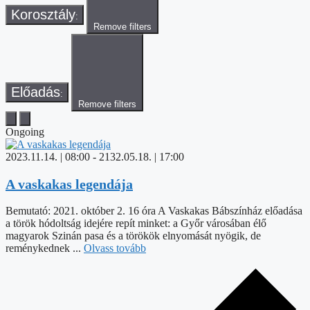
Korosztály
:
Remove filters
Előadás
:
Remove filters
Ongoing
2023.11.14. | 08:00
-
2132.05.18. | 17:00
A vaskakas legendája
Bemutató: 2021. október 2. 16 óra A Vaskakas Bábszínház előadása
a török hódoltság idejére repít minket: a Győr városában élő
magyarok Szinán pasa és a törökök elnyomását nyögik, de
reménykednek ...
Olvass tovább