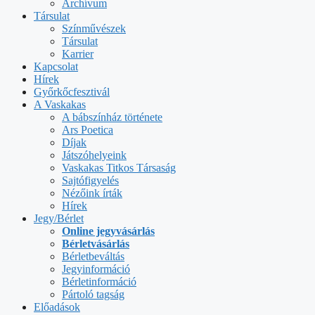
Archívum
Társulat
Színművészek
Társulat
Karrier
Kapcsolat
Hírek
Győrkőcfesztivál
A Vaskakas
A bábszínház története
Ars Poetica
Díjak
Játszóhelyeink
Vaskakas Titkos Társaság
Sajtófigyelés
Nézőink írták
Hírek
Jegy/Bérlet
Online jegyvásárlás
Bérletvásárlás
Bérletbeváltás
Jegyinformáció
Bérletinformáció
Pártoló tagság
Előadások