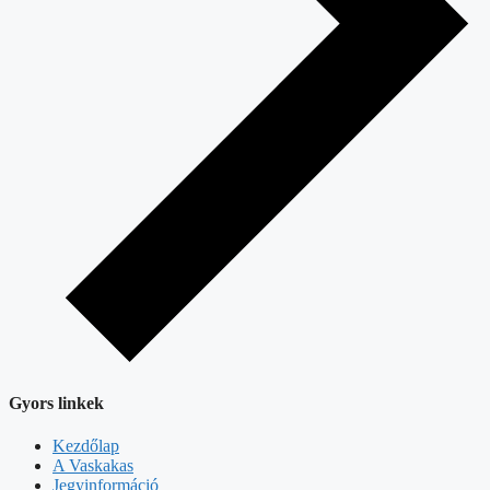
Gyors linkek
Kezdőlap
A Vaskakas
Jegyinformáció