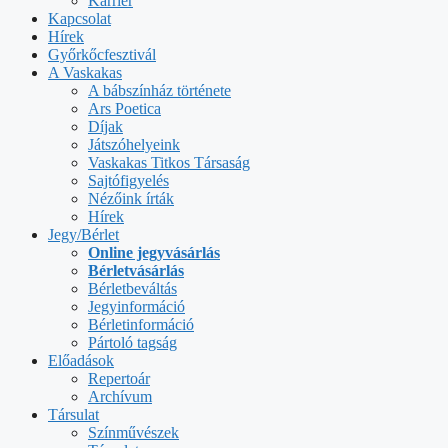
Karrier
Kapcsolat
Hírek
Győrkőcfesztivál
A Vaskakas
A bábszínház története
Ars Poetica
Díjak
Játszóhelyeink
Vaskakas Titkos Társaság
Sajtófigyelés
Nézőink írták
Hírek
Jegy/Bérlet
Online jegyvásárlás
Bérletvásárlás
Bérletbeváltás
Jegyinformáció
Bérletinformáció
Pártoló tagság
Előadások
Repertoár
Archívum
Társulat
Színművészek