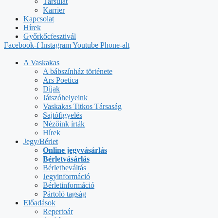
Társulat
Karrier
Kapcsolat
Hírek
Győrkőcfesztivál
Facebook-f
Instagram
Youtube
Phone-alt
A Vaskakas
A bábszínház története
Ars Poetica
Díjak
Játszóhelyeink
Vaskakas Titkos Társaság
Sajtófigyelés
Nézőink írták
Hírek
Jegy/Bérlet
Online jegyvásárlás
Bérletvásárlás
Bérletbeváltás
Jegyinformáció
Bérletinformáció
Pártoló tagság
Előadások
Repertoár