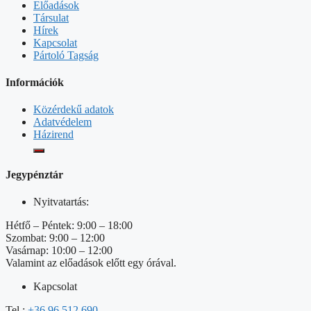
Előadások
Társulat
Hírek
Kapcsolat
Pártoló Tagság
Információk
Közérdekű adatok
Adatvédelem
Házirend
Jegypénztár
Nyitvatartás:
Hétfő – Péntek: 9:00 – 18:00
Szombat: 9:00 – 12:00
Vasárnap: 10:00 – 12:00
Valamint az előadások előtt egy órával.
Kapcsolat
Tel.:
+36 96 512 690