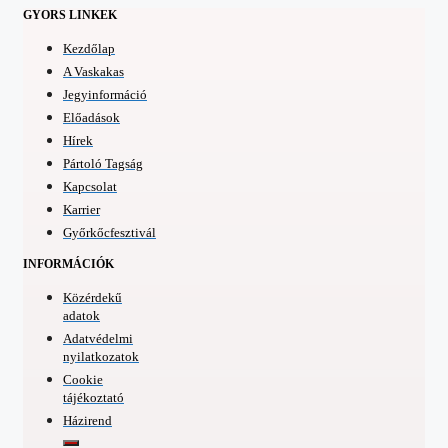
GYORS LINKEK
Kezdőlap
A Vaskakas
Jegyinformáció
Előadások
Hírek
Pártoló Tagság
Kapcsolat
Karrier
Győrkőcfesztivál
INFORMÁCIÓK
Közérdekű
adatok
Adatvédelmi
nyilatkozatok
Cookie
tájékoztató
Házirend