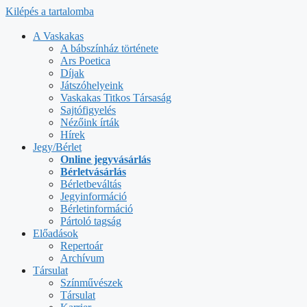
Kilépés a tartalomba
A Vaskakas
A bábszínház története
Ars Poetica
Díjak
Játszóhelyeink
Vaskakas Titkos Társaság
Sajtófigyelés
Nézőink írták
Hírek
Jegy/Bérlet
Online jegyvásárlás
Bérletvásárlás
Bérletbeváltás
Jegyinformáció
Bérletinformáció
Pártoló tagság
Előadások
Repertoár
Archívum
Társulat
Színművészek
Társulat