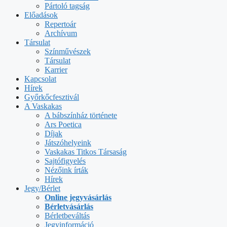
Pártoló tagság
Előadások
Repertoár
Archívum
Társulat
Színművészek
Társulat
Karrier
Kapcsolat
Hírek
Győrkőcfesztivál
A Vaskakas
A bábszínház története
Ars Poetica
Díjak
Játszóhelyeink
Vaskakas Titkos Társaság
Sajtófigyelés
Nézőink írták
Hírek
Jegy/Bérlet
Online jegyvásárlás
Bérletvásárlás
Bérletbeváltás
Jegyinformáció