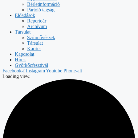
Bérletinformáció
Pártoló tagság
Előadások
Repertoár
Archívum
Társulat
Színművészek
Társulat
Karrier
Kapcsolat
Hírek
Győrkőcfesztivál
Facebook-f
Instagram
Youtube
Phone-alt
Loading view.