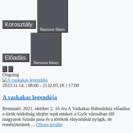
Korosztály
:
Remove filters
Előadás
:
Remove filters
Ongoing
2023.11.14. | 08:00
-
2132.05.18. | 17:00
A vaskakas legendája
Bemutató: 2021. október 2. 16 óra A Vaskakas Bábszínház előadása
a török hódoltság idejére repít minket: a Győr városában élő
magyarok Szinán pasa és a törökök elnyomását nyögik, de
reménykednek ...
Olvass tovább