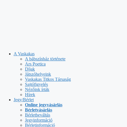
A Vaskakas
A bábszínház története
Ars Poetica
Díjak
Játszóhelyeink
Vaskakas Titkos Társaság
Sajtófigyelés
Nézőink írták
Hírek
Jegy/Bérlet
Online jegyvásárlás
Bérletvásárlás
Bérletbeváltás
Jegyinformáció
Bérletinformáció