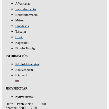
A Vaskakas
Jegyinformáció
Bérletinformáció
Műsor
Előadások
Társulat
Hírek
Kapcsolat
Pártoló Tagság
INFORMÁCIÓK
Közérdekű adatok
Adatvédelem
Házirend
JEGYPÉNZTÁR
Nyitvatartás:
Hétfő – Péntek: 9:00 – 18:00
Szombat: 9:00 – 12:00