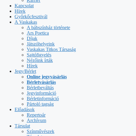
Karrier
Kapcsolat
Hírek
Győrkőcfesztivál
A Vaskakas
A bábszínház története
Ars Poetica
Díjak
Játszóhelyeink
Vaskakas Titkos Társaság
Sajtófigyelés
Nézőink írták
Hírek
Jegy/Bérlet
Online jegyvásárlás
Bérletvásárlás
Bérletbeváltás
Jegyinformáció
Bérletinformáció
Pártoló tagság
Előadások
Repertoár
Archívum
Társulat
Színművészek