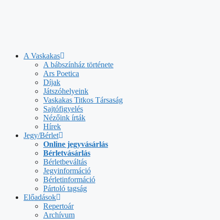
A Vaskakas
A bábszínház története
Ars Poetica
Díjak
Játszóhelyeink
Vaskakas Titkos Társaság
Sajtófigyelés
Nézőink írták
Hírek
Jegy/Bérlet
Online jegyvásárlás
Bérletvásárlás
Bérletbeváltás
Jegyinformáció
Bérletinformáció
Pártoló tagság
Előadások
Repertoár
Archívum