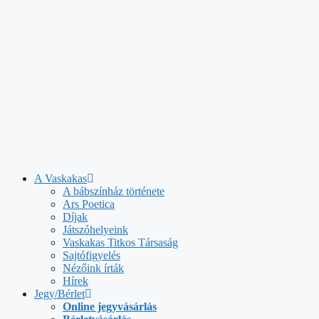
A Vaskakas
A bábszínház története
Ars Poetica
Díjak
Játszóhelyeink
Vaskakas Titkos Társaság
Sajtófigyelés
Nézőink írták
Hírek
Jegy/Bérlet
Online jegyvásárlás