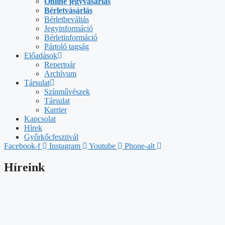
Online jegyvásárlás
Bérletvásárlás
Bérletbeváltás
Jegyinformáció
Bérletinformáció
Pártoló tagság
Előadások
Repertoár
Archívum
Társulat
Színművészek
Társulat
Karrier
Kapcsolat
Hírek
Győrkőcfesztivál
Facebook-f
Instagram
Youtube
Phone-alt
Híreink