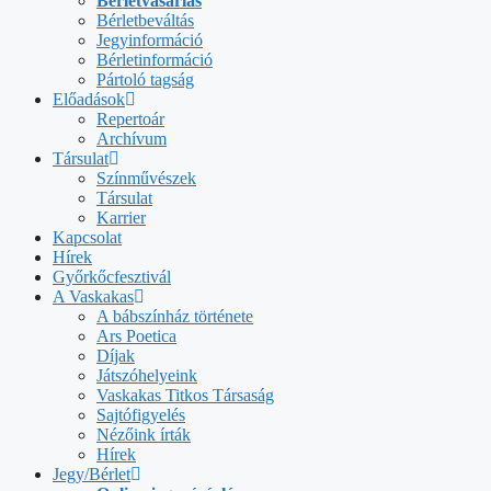
Bérletvásárlás
Bérletbeváltás
Jegyinformáció
Bérletinformáció
Pártoló tagság
Előadások
Repertoár
Archívum
Társulat
Színművészek
Társulat
Karrier
Kapcsolat
Hírek
Győrkőcfesztivál
A Vaskakas
A bábszínház története
Ars Poetica
Díjak
Játszóhelyeink
Vaskakas Titkos Társaság
Sajtófigyelés
Nézőink írták
Hírek
Jegy/Bérlet