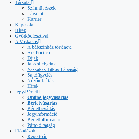
Társulat
Színművészek
Társulat
Karrier
Kapcsolat
Hírek
Győrkőcfesztivál
A Vaskakas
A bábszínház története
Ars Poetica
Díjak
Játszóhelyeink
Vaskakas Titkos Társaság
Sajtófigyelés
Nézőink írták
Hírek
Jegy/Bérlet
Online jegyvásárlás
Bérletvásárlás
Bérletbeváltás
Jegyinformáció
Bérletinformáció
Pártoló tagság
Előadások
Repertoár