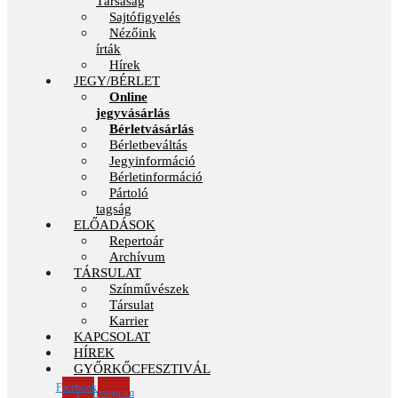
Társaság
Sajtófigyelés
Nézőink
írták
Hírek
JEGY/BÉRLET
Online
jegyvásárlás
Bérletvásárlás
Bérletbeváltás
Jegyinformáció
Bérletinformáció
Pártoló
tagság
ELŐADÁSOK
Repertoár
Archívum
TÁRSULAT
Színművészek
Társulat
Karrier
KAPCSOLAT
HÍREK
GYŐRKŐCFESZTIVÁL
Facebook-
Instagram