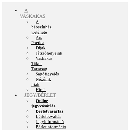
Kilépés
a
A
tartalomba
VASKAKAS
A
bábszínház
története
Ars
Poetica
Díjak
Játszóhelyeink
Vaskakas
Titkos
Társaság
Sajtófigyelés
Nézőink
írták
Hírek
JEGY/BÉRLET
Online
jegyvásárlás
Bérletvásárlás
Bérletbeváltás
Jegyinformáció
Bérletinformáció