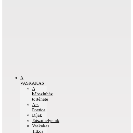
A
VASKAKAS
A
bábszínház
története
Ars
Poetica
Díjak
Játszóhelyeink
Vaskakas
Titkos