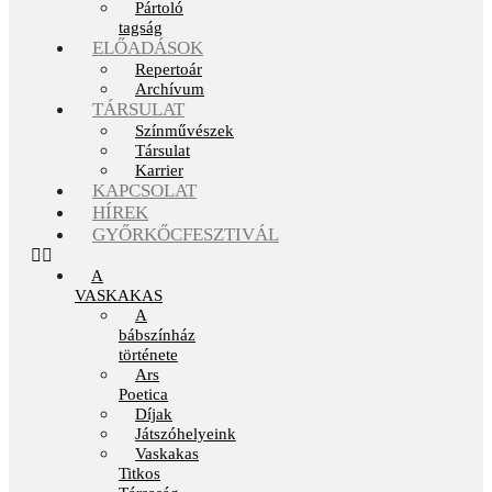
Pártoló
tagság
ELŐADÁSOK
Repertoár
Archívum
TÁRSULAT
Színművészek
Társulat
Karrier
KAPCSOLAT
HÍREK
GYŐRKŐCFESZTIVÁL
A
VASKAKAS
A
bábszínház
története
Ars
Poetica
Díjak
Játszóhelyeink
Vaskakas
Titkos