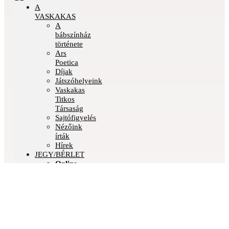
A
VASKAKAS
A
bábszínház
története
Ars
Poetica
Díjak
Játszóhelyeink
Vaskakas
Titkos
Társaság
Sajtófigyelés
Nézőink
írták
Hírek
JEGY/BÉRLET
Online
jegyvásárlás
Bérletvásárlás
Bérletbeváltás
Jegyinformáció
Bérletinformáció
Pártoló
tagság