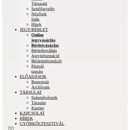
Társaság
Sajtófigyelés
Nézőink
írták
Hírek
JEGY/BÉRLET
Online
jegyvásárlás
Bérletvásárlás
Bérletbeváltás
Jegyinformáció
Bérletinformáció
Pártoló
tagság
ELŐADÁSOK
Repertoár
Archívum
TÁRSULAT
Színművészek
Társulat
Karrier
KAPCSOLAT
HÍREK
GYŐRKŐCFESZTIVÁL