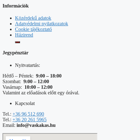
Információk
Közérdekű adatok
Adatvédelmi nyilatkozatok
Cookie tájékoztató
Házirend
Jegypénztár
Nyitvatartás:
Hétfő – Péntek:
9:00 – 18:00
Szombat:
9:00 – 12:00
Vasárnap:
10:00 – 12:00
Valamint az előadások előtt egy órával.
Kapcsolat
Tel.:
+36 96 512 690
Tel.:
+36 20 261 5965
Email:
info@vaskakas.hu