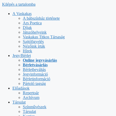
Kilépés a tartalomba
A Vaskakas
A bábszínház története
Ars Poetica
Díjak
Játszóhelyeink
Vaskakas Titkos Társaság
Sajtófigyelés
Nézőink írták
Hírek
Jegy/Bérlet
Online jegyvásárlás
Bérletvásárlás
Bérletbeváltás
Jegyinformáció
Bérletinformáció
Pártoló tagság
Előadások
Repertoár
Archívum
Társulat
Színművészek
Társulat