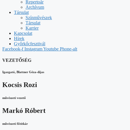
Repertoár
Archívum
Társulat
Színművészek
Társulat
Karrier
Kapcsolat
Hírek
Győrkőcfesztivál
Facebook-f
Instagram
Youtube
Phone-alt
VEZETŐSÉG
Igazgató, Blattner Géza-díjas
Kocsis Rozi
művészeti vezető
Markó Róbert
művészeti főtitkár