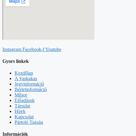
Instagram
Facebook-f
Youtube
Gyors linkek
Kezdőlap
A Vaskakas
Jegyinformáció
Bérletinformáció
Műsor
Előadások
Társulat
Hírek
Kapcsolat
Pártoló Tagság
Információk