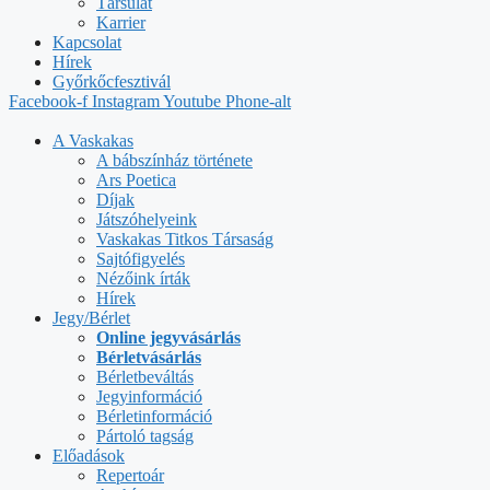
Társulat
Karrier
Kapcsolat
Hírek
Győrkőcfesztivál
Facebook-f
Instagram
Youtube
Phone-alt
A Vaskakas
A bábszínház története
Ars Poetica
Díjak
Játszóhelyeink
Vaskakas Titkos Társaság
Sajtófigyelés
Nézőink írták
Hírek
Jegy/Bérlet
Online jegyvásárlás
Bérletvásárlás
Bérletbeváltás
Jegyinformáció
Bérletinformáció
Pártoló tagság
Előadások
Repertoár