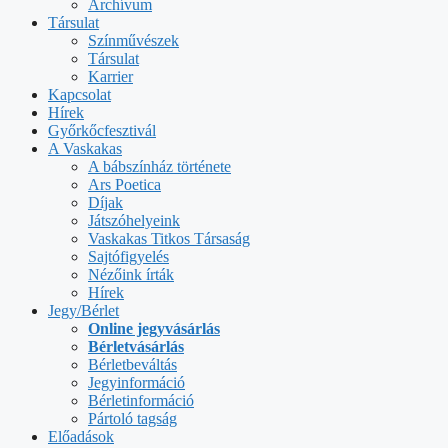
Archívum
Társulat
Színművészek
Társulat
Karrier
Kapcsolat
Hírek
Győrkőcfesztivál
A Vaskakas
A bábszínház története
Ars Poetica
Díjak
Játszóhelyeink
Vaskakas Titkos Társaság
Sajtófigyelés
Nézőink írták
Hírek
Jegy/Bérlet
Online jegyvásárlás
Bérletvásárlás
Bérletbeváltás
Jegyinformáció
Bérletinformáció
Pártoló tagság
Előadások