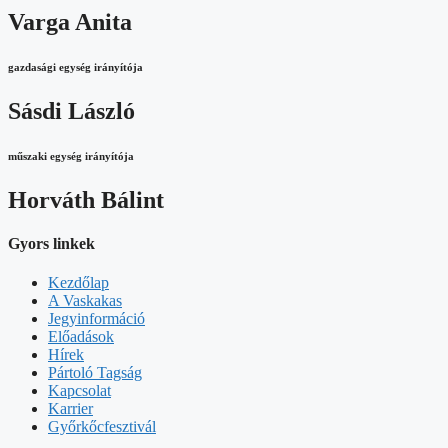
Varga Anita
gazdasági egység irányítója
Sásdi László
műszaki egység irányítója
Horváth Bálint
Gyors linkek
Kezdőlap
A Vaskakas
Jegyinformáció
Előadások
Hírek
Pártoló Tagság
Kapcsolat
Karrier
Győrkőcfesztivál