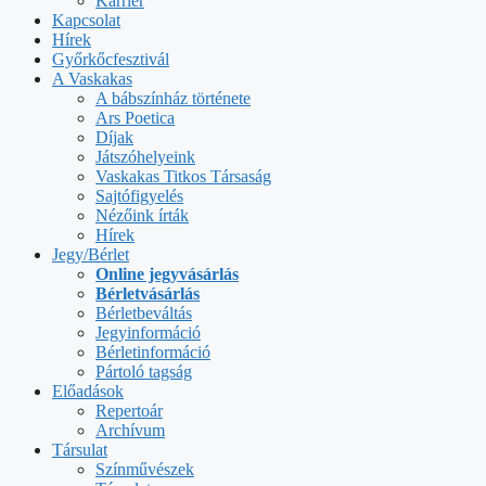
Karrier
Kapcsolat
Hírek
Győrkőcfesztivál
A Vaskakas
A bábszínház története
Ars Poetica
Díjak
Játszóhelyeink
Vaskakas Titkos Társaság
Sajtófigyelés
Nézőink írták
Hírek
Jegy/Bérlet
Online jegyvásárlás
Bérletvásárlás
Bérletbeváltás
Jegyinformáció
Bérletinformáció
Pártoló tagság
Előadások
Repertoár
Archívum
Társulat
Színművészek