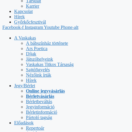
Társulat
Karrier
Kapcsolat
Hírek
Győrkőcfesztivál
Facebook-f
Instagram
Youtube
Phone-alt
A Vaskakas
A bábszínház története
Ars Poetica
Díjak
Játszóhelyeink
Vaskakas Titkos Társaság
Sajtófigyelés
Nézőink írták
Hírek
Jegy/Bérlet
Online jegyvásárlás
Bérletvásárlás
Bérletbeváltás
Jegyinformáció
Bérletinformáció
Pártoló tagság
Előadások
Repertoár