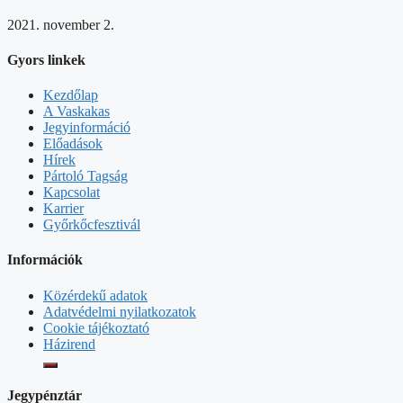
2021. november 2.
Gyors linkek
Kezdőlap
A Vaskakas
Jegyinformáció
Előadások
Hírek
Pártoló Tagság
Kapcsolat
Karrier
Győrkőcfesztivál
Információk
Közérdekű adatok
Adatvédelmi nyilatkozatok
Cookie tájékoztató
Házirend
Jegypénztár