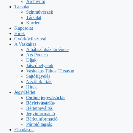
Archívum
Társulat
Színművészek
Társulat
Karrier
Kapcsolat
Hírek
Győrkőcfesztivál
A Vaskakas
A bábszínház története
Ars Poetica
Díjak
Játszóhelyeink
Vaskakas Titkos Társaság
Sajtófigyelés
Nézőink írták
Hírek
Jegy/Bérlet
Online jegyvásárlás
Bérletvásárlás
Bérletbeváltás
Jegyinformáció
Bérletinformáció
Pártoló tagság
Előadások