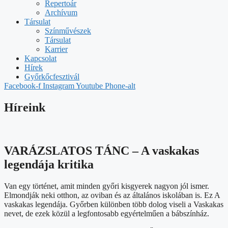
Repertoár
Archívum
Társulat
Színművészek
Társulat
Karrier
Kapcsolat
Hírek
Győrkőcfesztivál
Facebook-f
Instagram
Youtube
Phone-alt
Híreink
VARÁZSLATOS TÁNC – A vaskakas
legendája kritika
Van egy történet, amit minden győri kisgyerek nagyon jól ismer.
Elmondják neki otthon, az oviban és az általános iskolában is. Ez A
vaskakas legendája. Győrben különben több dolog viseli a Vaskakas
nevet, de ezek közül a legfontosabb egyértelműen a bábszínház.