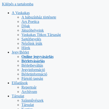
Kilépés a tartalomba
A Vaskakas
A bábszínház története
Ars Poetica
Díjak
Játszóhelyeink
Vaskakas Titkos Társaság
Sajtófigyelés
Nézőink írták
Hírek
Jegy/Bérlet
Online jegyvásárlás
Bérletvásárlás
Bérletbeváltás
Jegyinformáció
Bérletinformáció
Pártoló tagság
Előadások
Repertoár
Archívum
Társulat
Színművészek
Társulat