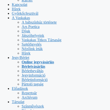
Karrier
Kapcsolat
Hírek
Győrkőcfesztivál
A Vaskakas
A bábszínház története
Ars Poetica
Díjak
Játszóhelyeink
Vaskakas Titkos Társaság
Sajtófigyelés
Nézőink írták
Hírek
Jegy/Bérlet
Online jegyvásárlás
Bérletvásárlás
Bérletbeváltás
Jegyinformáció
Bérletinformáció
Pártoló tagság
Előadások
Repertoár
Archívum
Társulat
Színművészek