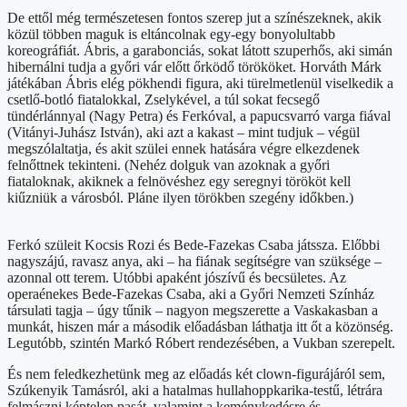
De ettől még természetesen fontos szerep jut a színészeknek, akik
közül többen maguk is eltáncolnak egy-egy bonyolultabb
koreográfiát. Ábris, a garabonciás, sokat látott szuperhős, aki simán
hibernálni tudja a győri vár előtt őrködő törököket. Horváth Márk
játékában Ábris elég pökhendi figura, aki türelmetlenül viselkedik a
csetlő-botló fiatalokkal, Zselykével, a túl sokat fecsegő
tündérlánnyal (Nagy Petra) és Ferkóval, a papucsvarró varga fiával
(Vitányi-Juhász István), aki azt a kakast – mint tudjuk – végül
megszólaltatja, és akit szülei ennek hatására végre elkezdenek
felnőttnek tekinteni. (Nehéz dolguk van azoknak a győri
fiataloknak, akiknek a felnövéshez egy seregnyi törököt kell
kiűzniük a városból. Pláne ilyen törökben szegény időkben.)
Ferkó szüleit Kocsis Rozi és Bede-Fazekas Csaba játssza. Előbbi
nagyszájú, ravasz anya, aki – ha fiának segítségre van szüksége –
azonnal ott terem. Utóbbi apaként jószívű és becsületes. Az
operaénekes Bede-Fazekas Csaba, aki a Győri Nemzeti Színház
társulati tagja – úgy tűnik – nagyon megszerette a Vaskakasban a
munkát, hiszen már a második előadásban láthatja itt őt a közönség.
Legutóbb, szintén Markó Róbert rendezésében, a Vukban szerepelt.
És nem feledkezhetünk meg az előadás két clown-figurájáról sem,
Szúkenyik Tamásról, aki a hatalmas hullahoppkarika-testű, létrára
felmászni képtelen pasát, valamint a keménykedésre és