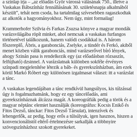
a színlap írja – „az előadás Győr várossá válásának 750., illetve a
Vaskakas Bábszínház fennállásának 30. születésnapja alkalmából
készült”, tehát nem csoda, ha tartalmilag szívesebben ragaszkodtak
az alkotók a hagyományokhoz. Nem úgy, mint formailag!
Krammerhofer Szilvia és Farkas Zsuzsa könyve a magyar mondák
varázsvilágába röpít minket, ahol nemcsak a vaskakas furfangos
történetével találkozunk, hanem valódi csodákkal is. A három
főszereplő, Ábris, a garabonciás, Zselyke, a tündér és Ferkó, akiből
menet közben válik garabonciás, mind varázserővel bíró lények,
ahogy Szinán pasa is rendelkezik egy (az előadásban rózsaszín,
felfújható) dzsinnel. A varázslatnak különben sokféle érvényes
színpadi megjelenítése létezik a báb- és gyerekszínházban, ám ezek
körül Markó Róbert egy különösen izgalmasat választ: itt a varázslat
a tánc.
A vaskakas legendájában a tánc rendkívül hangsúlyos, kis túlzással
úgy is fogalmazhatnánk, hogy ez egy táncelőadás, ami
gyerekszínháznak álcázza magát. A koreográfiák pedig a török és a
magyar néptánc elemiet használják (koreográfus: Kocsis Enikő és
Fitos Dezső, tánckar: Fitos Dezső Társulat), intenzívek és
lehengerlők, az pedig, hogy erős a túlsúlyuk, igen hasznos, hiszen a
konvencionálistól eltérő értelmezésre sarkallják a többnyire
szövegszínházhoz szokott gyerekeket.