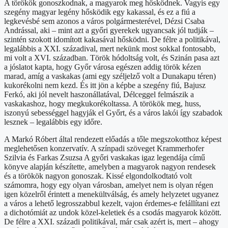
A törökök gonoszkodnak, a magyarok meg hősködnek. Vagyis egy
szegény magyar legény hősködik egy kakassal, és ez a fiú a
legkevésbé sem azonos a város polgármesterével, Dézsi Csaba
Andrással, aki – mint azt a győri gyerekek ugyancsak jól tudják –
szintén szokott idomított kakasával hősködni. De félre a politikával,
legalábbis a XXI. századival, mert nekünk most sokkal fontosabb,
mi volt a XVI. században. Török hódoltság volt, és Szinán pasa azt
a jóslatot kapta, hogy Győr városa egészen addig török kézen
marad, amíg a vaskakas (ami egy széljelző volt a Dunakapu téren)
kukorékolni nem kezd. És itt jön a képbe a szegény fiú, Bajusz
Ferkó, aki jól nevelt haszonállatával, Délceggel felmászik a
vaskakashoz, hogy megkukorékoltassa. A törökök meg, huss,
iszonyú sebességgel hagyják el Győrt, és a város lakói így szabadok
lesznek – legalábbis egy időre.
A Markó Róbert által rendezett előadás a tőle megszokotthoz képest
meglehetősen konzervatív. A színpadi szöveget Krammerhofer
Szilvia és Farkas Zsuzsa A győri vaskakas igaz legendája című
könyve alapján készítette, amelyben a magyarok nagyon rendesek
és a törökök nagyon gonoszak. Kissé elgondolkodtató volt
számomra, hogy egy olyan városban, amelyet nem is olyan régen
igen közelről érintett a menekültválság, és amely helyzetet ugyanez
a város a lehető legrosszabbul kezelt, vajon érdemes-e felállítani ezt
a dichotómiát az undok közel-keletiek és a csodás magyarok között.
De félre a XXI. századi politikával, már csak azért is, mert – ahogy