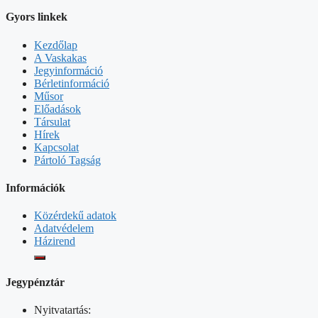
Gyors linkek
Kezdőlap
A Vaskakas
Jegyinformáció
Bérletinformáció
Műsor
Előadások
Társulat
Hírek
Kapcsolat
Pártoló Tagság
Információk
Közérdekű adatok
Adatvédelem
Házirend
Jegypénztár
Nyitvatartás: