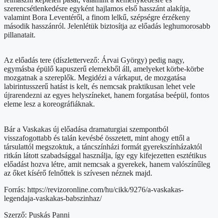
szerencsétlenkedésre egyként hajlamos első hasszánt alakítja,
valamint Bora Leventéről, a finom lelkű, szépségre érzékeny
második hasszánról. Jelenlétük biztosítja az előadás leghumorosabb
pillanatait.
Az előadás tere (díszlettervező: Árvai György) pedig nagy,
egymásba épülő kapuszerű elemekből áll, amelyeket körbe-körbe
mozgatnak a szereplők. Megidézi a várkaput, de mozgatása
labirintusszerű hatást is kelt, és nemcsak praktikusan lehet vele
újrarendezni az egyes helyszíneket, hanem forgatása beépül, fontos
eleme lesz a koreográfiáknak.
Bár a Vaskakas új előadása dramaturgiai szempontból
visszafogottabb és talán kevésbé összetett, mint ahogy ettől a
társulattól megszoktuk, a táncszínházi formát gyerekszínházaktól
ritkán látott szabadsággal használja, így egy kifejezetten esztétikus
előadást hozva létre, amit nemcsak a gyerekek, hanem valószínűleg
az őket kísérő felnőttek is szívesen néznek majd.
Forrás: https://revizoronline.com/hu/cikk/9276/a-vaskakas-
legendaja-vaskakas-babszinhaz/
Szerző: Puskás Panni