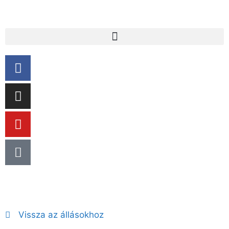
Csatlakozz a Vaskakas
Bábszínház csapatához!
Vissza az állásokhoz