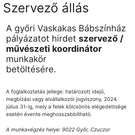
Szervező állás
Válogass nyitott pozícióink közül és találd meg a leginkább
hozzád illő állást.
A győri Vaskakas Bábszínház
pályázatot hirdet
szervező /
művészeti koordinátor
munkakör
betöltésére.
A foglalkoztatás jellege: határozott idejű,
megbízási vagy alvállalkozói jogviszony, 2024.
július 31-ig, mely a felek kölcsönös elégedettsége
esetén évente meghosszabbítható.
A munkavégzés helye: 9022 Győr, Czuczor