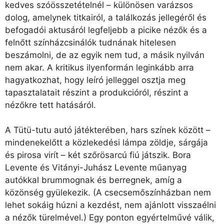
kedves szóösszetételnél – különösen varázsos
dolog, amelynek titkairól, a találkozás jellegéről és
befogadói aktusáról legfeljebb a picike nézők és a
felnőtt színházcsinálók tudnának hitelesen
beszámolni, de az egyik nem tud, a másik nyilván
nem akar. A kritikus ilyenformán leginkább arra
hagyatkozhat, hogy leíró jelleggel osztja meg
tapasztalatait részint a produkcióról, részint a
nézőkre tett hatásáról.
A Tütü-tutu autó játékterében, hars színek között –
mindenekelőtt a közlekedési lámpa zöldje, sárgája
és pirosa virít – két szőrösarcú fiú játszik. Bora
Levente és Vitányi-Juhász Levente műanyag
autókkal brummognak és berregnek, amíg a
közönség gyülekezik. (A csecsemőszínházban nem
lehet sokáig húzni a kezdést, nem ajánlott visszaélni
a nézők türelmével.) Egy ponton egyértelművé válik,