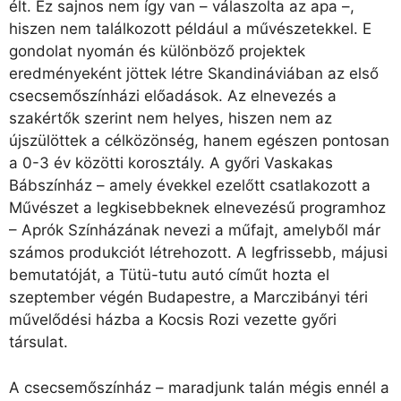
élt. Ez sajnos nem így van – válaszolta az apa –,
hiszen nem találkozott például a művészetekkel. E
gondolat nyomán és különböző projektek
eredményeként jöttek létre Skandináviában az első
csecsemőszínházi előadások. Az elnevezés a
szakértők szerint nem helyes, hiszen nem az
újszülöttek a célközönség, hanem egészen pontosan
a 0-3 év közötti korosztály. A győri Vaskakas
Bábszínház – amely évekkel ezelőtt csatlakozott a
Művészet a legkisebbeknek elnevezésű programhoz
– Aprók Színházának nevezi a műfajt, amelyből már
számos produkciót létrehozott. A legfrissebb, májusi
bemutatóját, a Tütü-tutu autó címűt hozta el
szeptember végén Budapestre, a Marczibányi téri
művelődési házba a Kocsis Rozi vezette győri
társulat.
A csecsemőszínház – maradjunk talán mégis ennél a