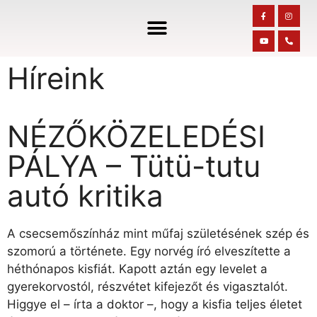
Híreink
NÉZŐKÖZELEDÉSI
PÁLYA – Tütü-tutu
autó kritika
A csecsemőszínház mint műfaj születésének szép és
szomorú a története. Egy norvég író elveszítette a
héthónapos kisfiát. Kapott aztán egy levelet a
gyerekorvostól, részvétet kifejezőt és vigasztalót.
Higgye el – írta a doktor –, hogy a kisfia teljes életet