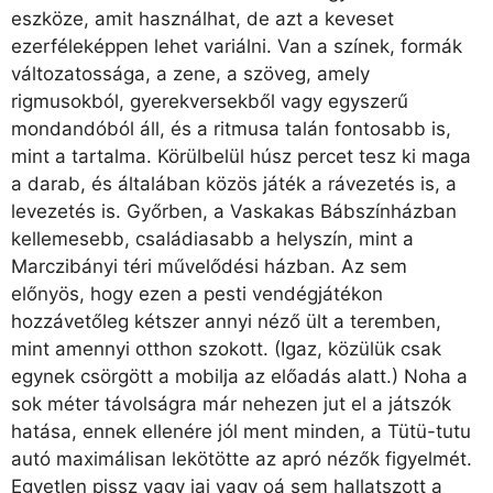
eszköze, amit használhat, de azt a keveset
ezerféleképpen lehet variálni. Van a színek, formák
változatossága, a zene, a szöveg, amely
rigmusokból, gyerekversekből vagy egyszerű
mondandóból áll, és a ritmusa talán fontosabb is,
mint a tartalma. Körülbelül húsz percet tesz ki maga
a darab, és általában közös játék a rávezetés is, a
levezetés is. Győrben, a Vaskakas Bábszínházban
kellemesebb, családiasabb a helyszín, mint a
Marczibányi téri művelődési házban. Az sem
előnyös, hogy ezen a pesti vendégjátékon
hozzávetőleg kétszer annyi néző ült a teremben,
mint amennyi otthon szokott. (Igaz, közülük csak
egynek csörgött a mobilja az előadás alatt.) Noha a
sok méter távolságra már nehezen jut el a játszók
hatása, ennek ellenére jól ment minden, a Tütü-tutu
autó maximálisan lekötötte az apró nézők figyelmét.
Egyetlen pissz vagy jaj vagy oá sem hallatszott a