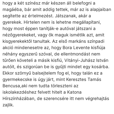
hogy a két színész már készen áll belefogni a
magáéba, bár amit addig tettek, már az is alapjaiban
segítette az értelmezést. Játszanak, akár a
gyerekek. Hirtelen nem is lehetne megállapítani,
hogy most éppen tanítják-e autóval játszani a
nézőgyerekeket, vagy ők maguk ismétlik azt, amit
kisgyerekektől tanultak. Az első markáns színpadi
akció mindenesetre az, hogy Bora Levente kisfiúja
néhány egyszerű szóval, de ellentmondást nem
tűrően követeli a másik kisfiú, Vitányi-Juhász István
autóit, és szigorúan be is gyűjti mindet egy kosárba.
Ekkor szörnyű balsejtelem fog el, hogy talán ez a
gyermekecske is úgy járt, mint Keresztes Tamás
Bencusa,aki nem tudta törleszteni az
iskolakezdéshez felvett hitelt a Katona
Hírszínházában, de szerencsére itt nem végrehajtás
zajlik.