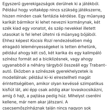
Egyszerű gyerekigazságok derülnek ki a játékból.
Például hogy voltaképp nincs szükség játékszerre,
hiszen minden csak fantázia kérdése. Egy műanyag
karikát bármikor ki lehet nevezni kormánynak, két
szék kiad egy vonatot, és szép nevekkel illetett
utasokat is fel lehet ültetni rá műanyag bójából.
Ehhez képest
Kocsis Rozi
rendezésében még
elragadó leleményességeket is tetten érhetünk,
például ahogy két cső, két karika és egy kalimpáló
színész formát ad a biciklizésnek, vagy ahogy
ugyanabból a néhány tárgyból összeáll egy Trabant-
autó. Eközben a színészek gyerekhelyzetek is
modellálnak: például ki-ki elrestellheti magát
érintettségében, amikor olyan kevéssé szimpatikus
kisfiút lát, aki épp csak addig akar lovaskocsikázni,
amíg ő hajt, a pajtása pedig húz. Mihelyst cserélni
kellene, már nem akar játszani. A
csecsemőszínháznak talán nincs nagyon sok