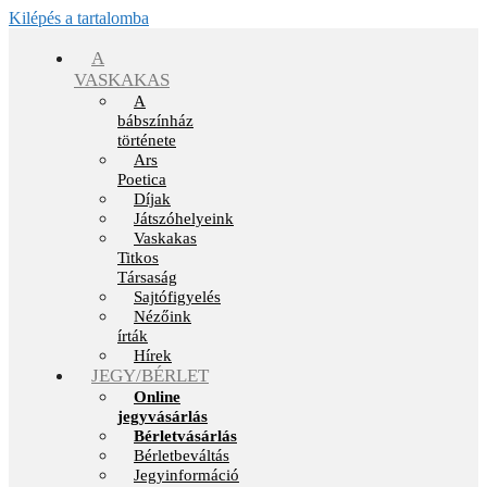
Kilépés a tartalomba
A
VASKAKAS
A
bábszínház
története
Ars
Poetica
Díjak
Játszóhelyeink
Vaskakas
Titkos
Társaság
Sajtófigyelés
Nézőink
írták
Hírek
JEGY/BÉRLET
Online
jegyvásárlás
Bérletvásárlás
Bérletbeváltás
Jegyinformáció