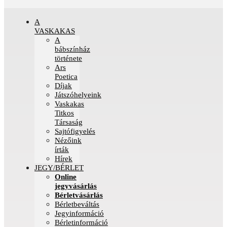
A
VASKAKAS
A
bábszínház
története
Ars
Poetica
Díjak
Játszóhelyeink
Vaskakas
Titkos
Társaság
Sajtófigyelés
Nézőink
írták
Hírek
JEGY/BÉRLET
Online
jegyvásárlás
Bérletvásárlás
Bérletbeváltás
Jegyinformáció
Bérletinformáció