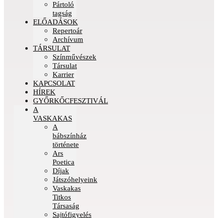
Pártoló
tagság
ELŐADÁSOK
Repertoár
Archívum
TÁRSULAT
Színművészek
Társulat
Karrier
KAPCSOLAT
HÍREK
GYŐRKŐCFESZTIVÁL
A
VASKAKAS
A
bábszínház
története
Ars
Poetica
Díjak
Játszóhelyeink
Vaskakas
Titkos
Társaság
Sajtófigyelés