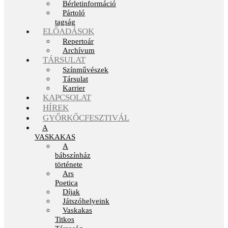
Bérletinformáció
Pártoló
tagság
ELŐADÁSOK
Repertoár
Archívum
TÁRSULAT
Színművészek
Társulat
Karrier
KAPCSOLAT
HÍREK
GYŐRKŐCFESZTIVÁL
A
VASKAKAS
A
bábszínház
története
Ars
Poetica
Díjak
Játszóhelyeink
Vaskakas
Titkos