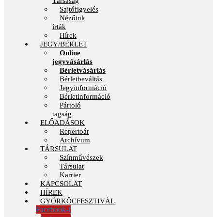
Társaság
Sajtófigyelés
Nézőink
írták
Hírek
JEGY/BÉRLET
Online
jegyvásárlás
Bérletvásárlás
Bérletbeváltás
Jegyinformáció
Bérletinformáció
Pártoló
tagság
ELŐADÁSOK
Repertoár
Archívum
TÁRSULAT
Színművészek
Társulat
Karrier
KAPCSOLAT
HÍREK
GYŐRKŐCFESZTIVÁL
Facebook-f