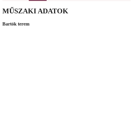
MŰSZAKI ADATOK
Bartók terem
Fényrajz
Alaprajz
Terem metszet
Terem tréger kiosztás
Hang technika:
• allen & heath Qu24 digital mixer + 16/8 + 8/4 box
• 4+1 db nexo ps 15 + 2 db sub főhangfalak
• 4 db mikrofonállvány
• 5 db shure sm 58
• 4 db akg c 1000
• 4 db hangfalállvány
• 2 db sennheiser ew 100 vezetéknélküli mikrofon
• 5 db 5 méteres mikrofonkábel
• 10 db 10 méteres mikrofonkábel