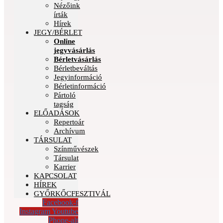
Nézőink
írták
Hírek
JEGY/BÉRLET
Online
jegyvásárlás
Bérletvásárlás
Bérletbeváltás
Jegyinformáció
Bérletinformáció
Pártoló
tagság
ELŐADÁSOK
Repertoár
Archívum
TÁRSULAT
Színművészek
Társulat
Karrier
KAPCSOLAT
HÍREK
GYŐRKŐCFESZTIVÁL
Facebook-f
Instagram
Youtube
Phone-alt