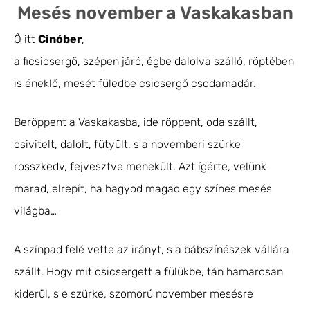
Mesés november a Vaskakasban
Ő itt
Cinóber
,
a ficsicsergő, szépen járó, égbe dalolva szálló, röptében
is éneklő, mesét füledbe csicsergő csodamadár.
Beröppent a Vaskakasba, ide röppent, oda szállt,
csivitelt, dalolt, fütyült, s a novemberi szürke
rosszkedv, fejvesztve menekült. Azt ígérte, velünk
marad, elrepít, ha hagyod magad egy színes mesés
világba…
A színpad felé vette az irányt, s a bábszínészek vállára
szállt. Hogy mit csicsergett a fülükbe, tán hamarosan
kiderül, s e
szürke, szomorú november mesésre