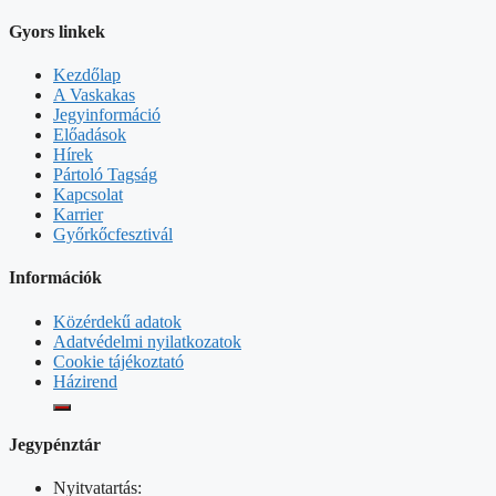
Gyors linkek
Kezdőlap
A Vaskakas
Jegyinformáció
Előadások
Hírek
Pártoló Tagság
Kapcsolat
Karrier
Győrkőcfesztivál
Információk
Közérdekű adatok
Adatvédelmi nyilatkozatok
Cookie tájékoztató
Házirend
Jegypénztár
Nyitvatartás: