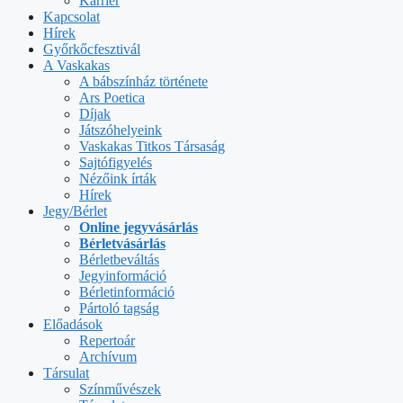
Karrier
Kapcsolat
Hírek
Győrkőcfesztivál
A Vaskakas
A bábszínház története
Ars Poetica
Díjak
Játszóhelyeink
Vaskakas Titkos Társaság
Sajtófigyelés
Nézőink írták
Hírek
Jegy/Bérlet
Online jegyvásárlás
Bérletvásárlás
Bérletbeváltás
Jegyinformáció
Bérletinformáció
Pártoló tagság
Előadások
Repertoár
Archívum
Társulat
Színművészek