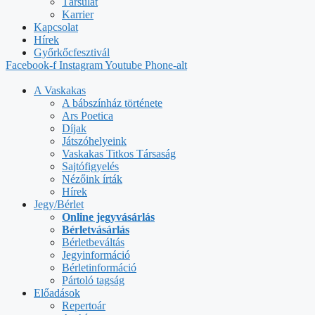
Társulat
Karrier
Kapcsolat
Hírek
Győrkőcfesztivál
Facebook-f
Instagram
Youtube
Phone-alt
A Vaskakas
A bábszínház története
Ars Poetica
Díjak
Játszóhelyeink
Vaskakas Titkos Társaság
Sajtófigyelés
Nézőink írták
Hírek
Jegy/Bérlet
Online jegyvásárlás
Bérletvásárlás
Bérletbeváltás
Jegyinformáció
Bérletinformáció
Pártoló tagság
Előadások
Repertoár