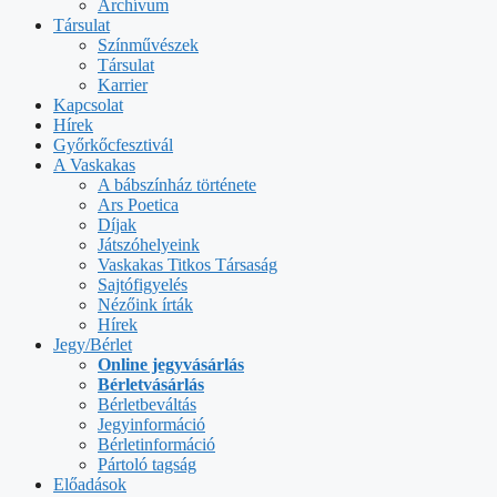
Archívum
Társulat
Színművészek
Társulat
Karrier
Kapcsolat
Hírek
Győrkőcfesztivál
A Vaskakas
A bábszínház története
Ars Poetica
Díjak
Játszóhelyeink
Vaskakas Titkos Társaság
Sajtófigyelés
Nézőink írták
Hírek
Jegy/Bérlet
Online jegyvásárlás
Bérletvásárlás
Bérletbeváltás
Jegyinformáció
Bérletinformáció
Pártoló tagság
Előadások