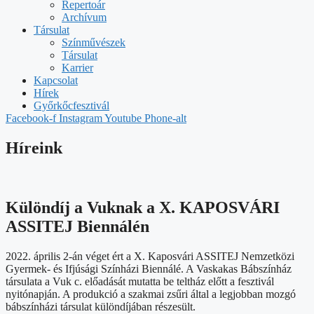
Repertoár
Archívum
Társulat
Színművészek
Társulat
Karrier
Kapcsolat
Hírek
Győrkőcfesztivál
Facebook-f
Instagram
Youtube
Phone-alt
Híreink
Különdíj a Vuknak a X. KAPOSVÁRI
ASSITEJ Biennálén
2022. április 2-án véget ért a X. Kaposvári ASSITEJ Nemzetközi
Gyermek- és Ifjúsági Színházi Biennálé. A Vaskakas Bábszínház
társulata a Vuk c. előadását mutatta be teltház előtt a fesztivál
nyitónapján. A produkció a szakmai zsűri által a legjobban mozgó
bábszínházi társulat különdíjában részesült.