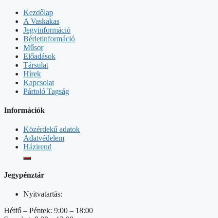
Kezdőlap
A Vaskakas
Jegyinformáció
Bérletinformáció
Műsor
Előadások
Társulat
Hírek
Kapcsolat
Pártoló Tagság
Információk
Közérdekű adatok
Adatvédelem
Házirend
Jegypénztár
Nyitvatartás:
Hétfő – Péntek: 9:00 – 18:00