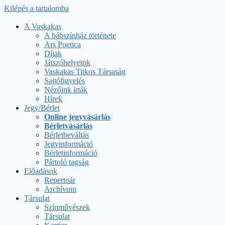
Kilépés a tartalomba
A Vaskakas
A bábszínház története
Ars Poetica
Díjak
Játszóhelyeink
Vaskakas Titkos Társaság
Sajtófigyelés
Nézőink írták
Hírek
Jegy/Bérlet
Online jegyvásárlás
Bérletvásárlás
Bérletbeváltás
Jegyinformáció
Bérletinformáció
Pártoló tagság
Előadások
Repertoár
Archívum
Társulat
Színművészek
Társulat