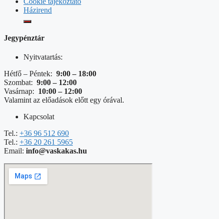
Cookie tájékoztató
Házirend
Jegypénztár
Nyitvatartás:
Hétfő – Péntek:
9:00 – 18:00
Szombat:
9:00 – 12:00
Vasárnap:
10:00 – 12:00
Valamint az előadások előtt egy órával.
Kapcsolat
Tel.:
+36 96 512 690
Tel.:
+36 20 261 5965
Email:
info@vaskakas.hu