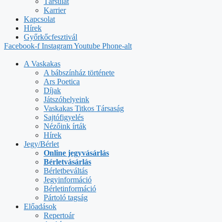
Társulat
Karrier
Kapcsolat
Hírek
Győrkőcfesztivál
Facebook-f
Instagram
Youtube
Phone-alt
A Vaskakas
A bábszínház története
Ars Poetica
Díjak
Játszóhelyeink
Vaskakas Titkos Társaság
Sajtófigyelés
Nézőink írták
Hírek
Jegy/Bérlet
Online jegyvásárlás
Bérletvásárlás
Bérletbeváltás
Jegyinformáció
Bérletinformáció
Pártoló tagság
Előadások
Repertoár