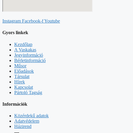
Instagram
Facebook-f
Youtube
Gyors linkek
Kezdőlap
A Vaskakas
Jegyinformáció
Bérletinformáció
Műsor
Előadások
Társulat
Hírek
Kapcsolat
Pártoló Tagság
Információk
Közérdekű adatok
Adatvédelem
Házirend