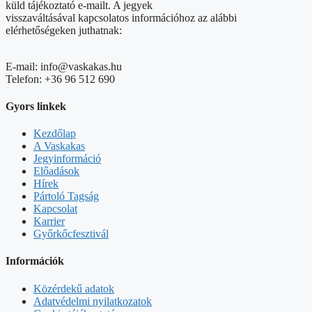
küld tájékoztató e-mailt. A jegyek
visszaváltásával kapcsolatos információhoz az alábbi
elérhetőségeken juthatnak:
E-mail: info@vaskakas.hu
Telefon: +36 96 512 690
Gyors linkek
Kezdőlap
A Vaskakas
Jegyinformáció
Előadások
Hírek
Pártoló Tagság
Kapcsolat
Karrier
Győrkőcfesztivál
Információk
Közérdekű adatok
Adatvédelmi nyilatkozatok