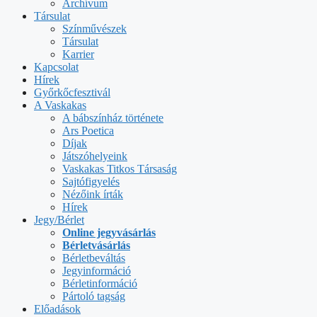
Archívum
Társulat
Színművészek
Társulat
Karrier
Kapcsolat
Hírek
Győrkőcfesztivál
A Vaskakas
A bábszínház története
Ars Poetica
Díjak
Játszóhelyeink
Vaskakas Titkos Társaság
Sajtófigyelés
Nézőink írták
Hírek
Jegy/Bérlet
Online jegyvásárlás
Bérletvásárlás
Bérletbeváltás
Jegyinformáció
Bérletinformáció
Pártoló tagság
Előadások