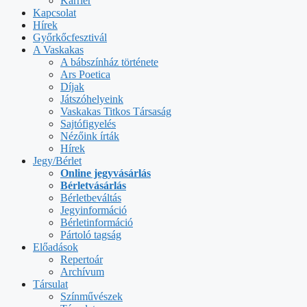
Karrier
Kapcsolat
Hírek
Győrkőcfesztivál
A Vaskakas
A bábszínház története
Ars Poetica
Díjak
Játszóhelyeink
Vaskakas Titkos Társaság
Sajtófigyelés
Nézőink írták
Hírek
Jegy/Bérlet
Online jegyvásárlás
Bérletvásárlás
Bérletbeváltás
Jegyinformáció
Bérletinformáció
Pártoló tagság
Előadások
Repertoár
Archívum
Társulat
Színművészek