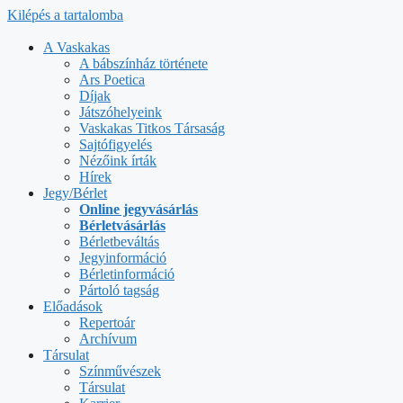
Kilépés a tartalomba
A Vaskakas
A bábszínház története
Ars Poetica
Díjak
Játszóhelyeink
Vaskakas Titkos Társaság
Sajtófigyelés
Nézőink írták
Hírek
Jegy/Bérlet
Online jegyvásárlás
Bérletvásárlás
Bérletbeváltás
Jegyinformáció
Bérletinformáció
Pártoló tagság
Előadások
Repertoár
Archívum
Társulat
Színművészek
Társulat