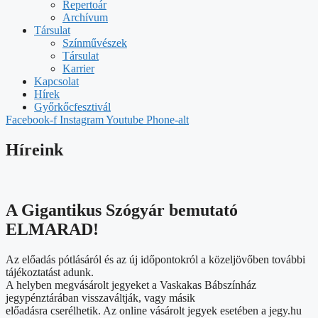
Repertoár
Archívum
Társulat
Színművészek
Társulat
Karrier
Kapcsolat
Hírek
Győrkőcfesztivál
Facebook-f
Instagram
Youtube
Phone-alt
Híreink
A Gigantikus Szógyár bemutató
ELMARAD!
Az előadás pótlásáról és az új időpontokról a közeljövőben további
tájékoztatást adunk.
A helyben megvásárolt jegyeket a Vaskakas Bábszínház
jegypénztárában visszaváltják, vagy másik
előadásra cserélhetik. Az online vásárolt jegyek esetében a jegy.hu