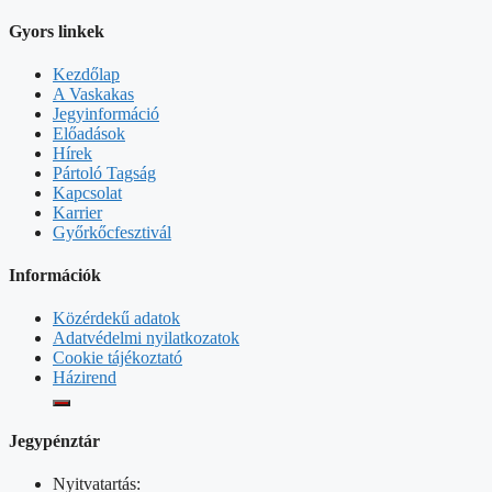
Gyors linkek
Kezdőlap
A Vaskakas
Jegyinformáció
Előadások
Hírek
Pártoló Tagság
Kapcsolat
Karrier
Győrkőcfesztivál
Információk
Közérdekű adatok
Adatvédelmi nyilatkozatok
Cookie tájékoztató
Házirend
Jegypénztár
Nyitvatartás: