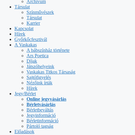
Archívum
Társulat
Színművészek
Társulat
Karrier
Kapcsolat
Hírek
Győrkőcfesztivál
A Vaskakas
A bábszínház története
Ars Poetica
Díjak
Játszóhelyeink
Vaskakas Titkos Társaság
Sajtófigyelés
Nézőink írták
Hírek
Jegy/Bérlet
Online jegyvásárlás
Bérletvásárlás
Bérletbeváltás
Jegyinformáció
Bérletinformáció
Pártoló tagság
Előadások