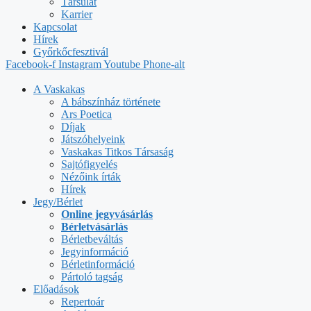
Társulat
Karrier
Kapcsolat
Hírek
Győrkőcfesztivál
Facebook-f
Instagram
Youtube
Phone-alt
A Vaskakas
A bábszínház története
Ars Poetica
Díjak
Játszóhelyeink
Vaskakas Titkos Társaság
Sajtófigyelés
Nézőink írták
Hírek
Jegy/Bérlet
Online jegyvásárlás
Bérletvásárlás
Bérletbeváltás
Jegyinformáció
Bérletinformáció
Pártoló tagság
Előadások
Repertoár