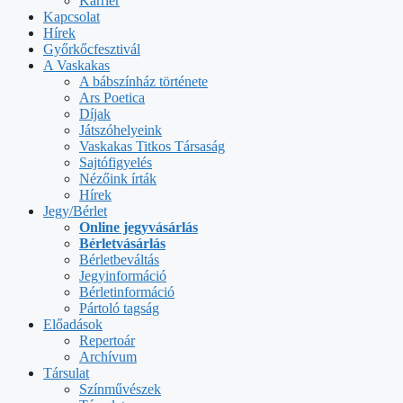
Karrier
Kapcsolat
Hírek
Győrkőcfesztivál
A Vaskakas
A bábszínház története
Ars Poetica
Díjak
Játszóhelyeink
Vaskakas Titkos Társaság
Sajtófigyelés
Nézőink írták
Hírek
Jegy/Bérlet
Online jegyvásárlás
Bérletvásárlás
Bérletbeváltás
Jegyinformáció
Bérletinformáció
Pártoló tagság
Előadások
Repertoár
Archívum
Társulat
Színművészek