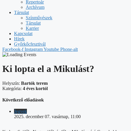
Repertoár
Archívum
Társulat
Színművészek
Társulat
Karrier
Kapcsolat
Hírek
Győrkőcfesztivál
Facebook-f
Instagram
Youtube
Phone-alt
Ki lopta el a Mikulást?
Helyszín:
Bartók terem
Kategória:
4 éves kortól
Következő előadások
Jegyek
2025. december 07. vasárnap, 11:00