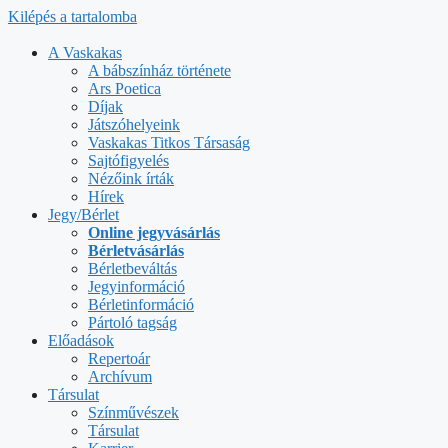
Kilépés a tartalomba
A Vaskakas
A bábszínház története
Ars Poetica
Díjak
Játszóhelyeink
Vaskakas Titkos Társaság
Sajtófigyelés
Nézőink írták
Hírek
Jegy/Bérlet
Online jegyvásárlás
Bérletvásárlás
Bérletbeváltás
Jegyinformáció
Bérletinformáció
Pártoló tagság
Előadások
Repertoár
Archívum
Társulat
Színművészek
Társulat