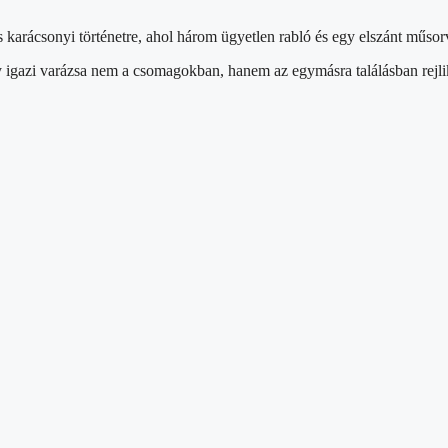
arácsonyi történetre, ahol három ügyetlen rabló és egy elszánt műsorv
y igazi varázsa nem a csomagokban, hanem az egymásra találásban rejli