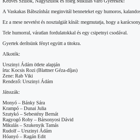
Kedves Szülők, Nagyszülők és főleg Mikulás váró Gyerekek!
A Vaskakas Bábszínház meginvitál benneteket egy humoros, kalandos k
Ez a mese nevetést és nosztalgiát kínál: megmutatja, hogy a karácson
Tele humorral, váratlan fordulatokkal és egy csipetnyi csodával.
Gyertek derítsünk fényt együtt a titokra.
Alkotók:
Urszinyi Ádám ötlete alapján
írta: Kocsis Rozi (Blattner Géza-díjas)
Zene: Rab Viki
Rendező: Urszinyi Ádám
Játsszák:
Monyó – Bánky Sára
Krampó – Dunai Julia
Szutykó – Sebestény Bernát
Ragyogó Roby – Bársonyosi Dávid
Mikulás – Szukenyik Tamás
Rudolf – Urszinyi Ádám
Hóanyó – Ragán Edit