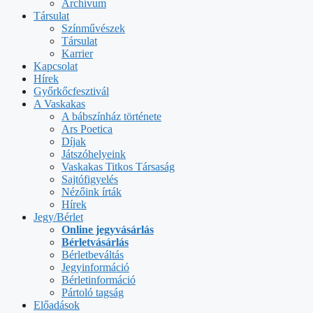
Archívum
Társulat
Színművészek
Társulat
Karrier
Kapcsolat
Hírek
Győrkőcfesztivál
A Vaskakas
A bábszínház története
Ars Poetica
Díjak
Játszóhelyeink
Vaskakas Titkos Társaság
Sajtófigyelés
Nézőink írták
Hírek
Jegy/Bérlet
Online jegyvásárlás
Bérletvásárlás
Bérletbeváltás
Jegyinformáció
Bérletinformáció
Pártoló tagság
Előadások