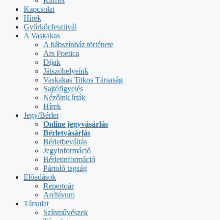
Karrier
Kapcsolat
Hírek
Győrkőcfesztivál
A Vaskakas
A bábszínház története
Ars Poetica
Díjak
Játszóhelyeink
Vaskakas Titkos Társaság
Sajtófigyelés
Nézőink írták
Hírek
Jegy/Bérlet
Online jegyvásárlás
Bérletvásárlás
Bérletbeváltás
Jegyinformáció
Bérletinformáció
Pártoló tagság
Előadások
Repertoár
Archívum
Társulat
Színművészek