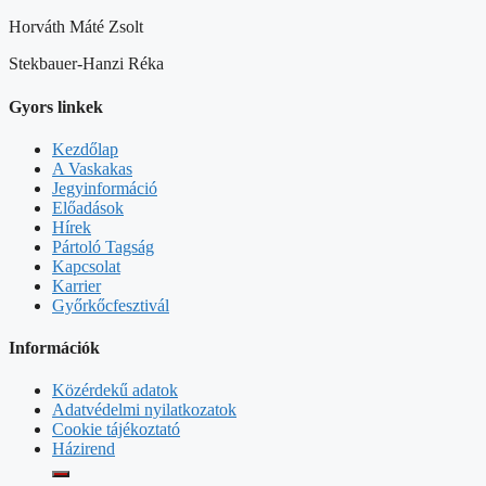
Horváth Máté Zsolt
Stekbauer-Hanzi Réka
Gyors linkek
Kezdőlap
A Vaskakas
Jegyinformáció
Előadások
Hírek
Pártoló Tagság
Kapcsolat
Karrier
Győrkőcfesztivál
Információk
Közérdekű adatok
Adatvédelmi nyilatkozatok
Cookie tájékoztató
Házirend