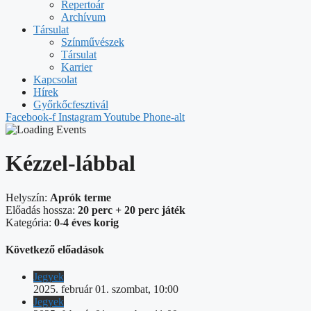
Repertoár
Archívum
Társulat
Színművészek
Társulat
Karrier
Kapcsolat
Hírek
Győrkőcfesztivál
Facebook-f
Instagram
Youtube
Phone-alt
Kézzel-lábbal
Helyszín:
Aprók terme
Előadás hossza:
20 perc + 20 perc játék
Kategória:
0-4 éves korig
Következő előadások
Jegyek
2025. február 01. szombat, 10:00
Jegyek