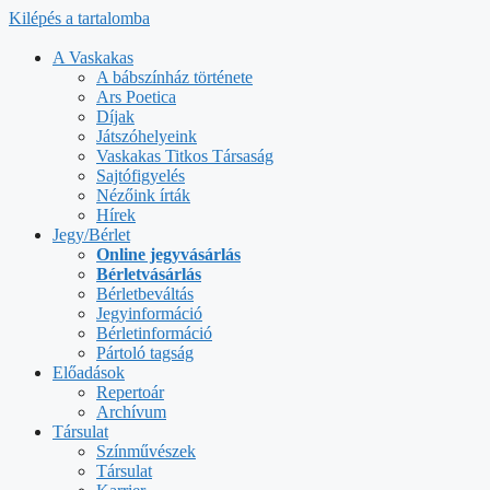
Kilépés a tartalomba
A Vaskakas
A bábszínház története
Ars Poetica
Díjak
Játszóhelyeink
Vaskakas Titkos Társaság
Sajtófigyelés
Nézőink írták
Hírek
Jegy/Bérlet
Online jegyvásárlás
Bérletvásárlás
Bérletbeváltás
Jegyinformáció
Bérletinformáció
Pártoló tagság
Előadások
Repertoár
Archívum
Társulat
Színművészek
Társulat