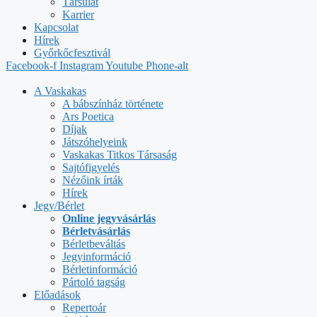
Társulat
Karrier
Kapcsolat
Hírek
Győrkőcfesztivál
Facebook-f
Instagram
Youtube
Phone-alt
A Vaskakas
A bábszínház története
Ars Poetica
Díjak
Játszóhelyeink
Vaskakas Titkos Társaság
Sajtófigyelés
Nézőink írták
Hírek
Jegy/Bérlet
Online jegyvásárlás
Bérletvásárlás
Bérletbeváltás
Jegyinformáció
Bérletinformáció
Pártoló tagság
Előadások
Repertoár