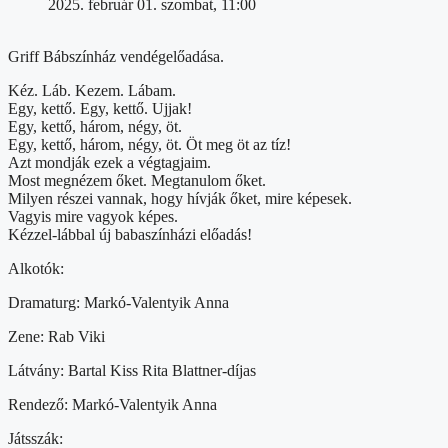
2025. február 01. szombat, 11:00
Griff Bábszínház vendégelőadása.
Kéz. Láb. Kezem. Lábam.
Egy, kettő. Egy, kettő. Ujjak!
Egy, kettő, három, négy, öt.
Egy, kettő, három, négy, öt. Öt meg öt az tíz!
Azt mondják ezek a végtagjaim.
Most megnézem őket. Megtanulom őket.
Milyen részei vannak, hogy hívják őket, mire képesek.
Vagyis mire vagyok képes.
Kézzel-lábbal új babaszínházi előadás!
Alkotók:
Dramaturg: Markó-Valentyik Anna
Zene: Rab Viki
Látvány: Bartal Kiss Rita Blattner-díjas
Rendező: Markó-Valentyik Anna
Játsszák: