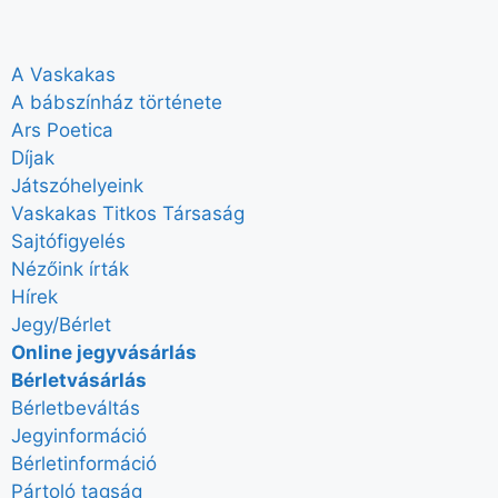
A Vaskakas
A bábszínház története
Ars Poetica
Díjak
Játszóhelyeink
Vaskakas Titkos Társaság
Sajtófigyelés
Nézőink írták
Hírek
Jegy/Bérlet
Online jegyvásárlás
Bérletvásárlás
Bérletbeváltás
Jegyinformáció
Bérletinformáció
Pártoló tagság