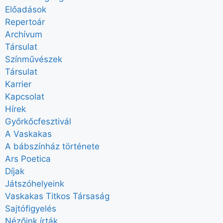
Előadások
Repertoár
Archívum
Társulat
Színművészek
Társulat
Karrier
Kapcsolat
Hírek
Győrkőcfesztivál
A Vaskakas
A bábszínház története
Ars Poetica
Díjak
Játszóhelyeink
Vaskakas Titkos Társaság
Sajtófigyelés
Nézőink írták