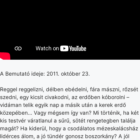
A Bemutató ideje: 2011. október 23.
Reggel reggelizni, délben ebédelni, fára mászni, rőzsét
szedni, egy kicsit civakodni, az erdőben kóborolni –
vidáman telik egyik nap a másik után a kerek erdő
közepében… Vagy mégsem így van? Mi történik, ha két
kis testvér váratlanul a sűrű, sötét rengetegben találja
magát? Ha kiderül, hogy a csodálatos mézeskalácsház
lidérces álom, a jó tündér gonosz boszorkány? A jól