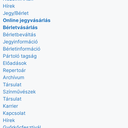
Hírek
Jegy/Bérlet
Online jegyvásárlás
Bérletvásárlás
Bérletbeváltás
Jegyinformáció
Bérletinformáció
Pártoló tagság
Előadások
Repertoár
Archívum
Társulat
Színművészek
Társulat
Karrier
Kapcsolat
Hírek
Győrkőcfesztivál