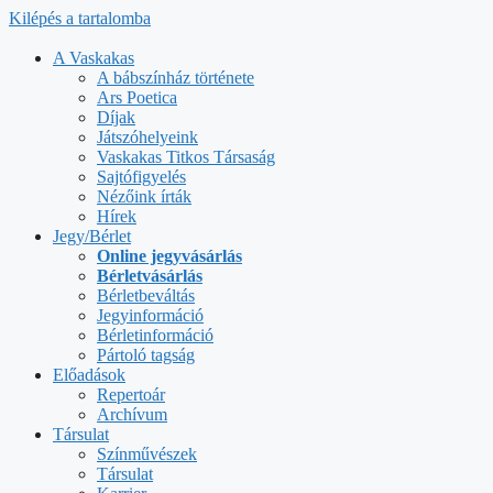
Kilépés a tartalomba
A Vaskakas
A bábszínház története
Ars Poetica
Díjak
Játszóhelyeink
Vaskakas Titkos Társaság
Sajtófigyelés
Nézőink írták
Hírek
Jegy/Bérlet
Online jegyvásárlás
Bérletvásárlás
Bérletbeváltás
Jegyinformáció
Bérletinformáció
Pártoló tagság
Előadások
Repertoár
Archívum
Társulat
Színművészek
Társulat