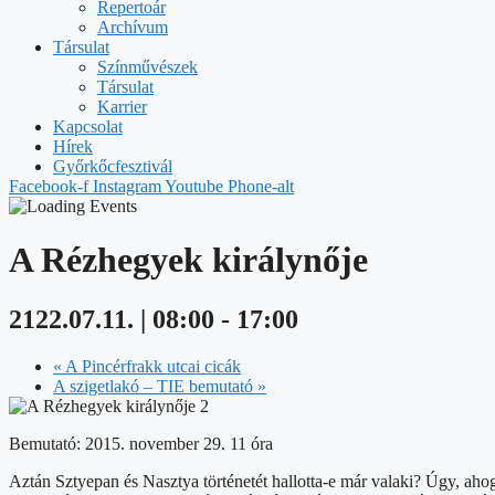
Repertoár
Archívum
Társulat
Színművészek
Társulat
Karrier
Kapcsolat
Hírek
Győrkőcfesztivál
Facebook-f
Instagram
Youtube
Phone-alt
A Rézhegyek királynője
2122.07.11. | 08:00
-
17:00
«
A Pincérfrakk utcai cicák
A szigetlakó – TIE bemutató
»
Bemutató: 2015. november 29. 11 óra
Aztán Sztyepan és Nasztya történetét hallotta-e már valaki? Úgy, ah