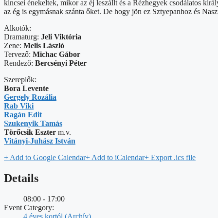
kincsei énekeltek, mikor az éj leszállt és a Rézhegyek csodálatos kir
az ég is egymásnak szánta őket. De hogy jön ez Sztyepanhoz és Naszt
Alkotók:
Dramaturg:
Jeli Viktória
Zene:
Melis László
Tervező:
Michac Gábor
Rendező:
Bercsényi Péter
Szereplők:
Bora Levente
Gergely Rozália
Rab Viki
Ragán Edit
Szukenyik Tamás
Törőcsik Eszter
m.v.
Vitányi-Juhász István
+ Add to Google Calendar
+ Add to iCalendar
+ Export .ics file
Details
08:00 - 17:00
Event Category:
4 éves kortól (Archív)