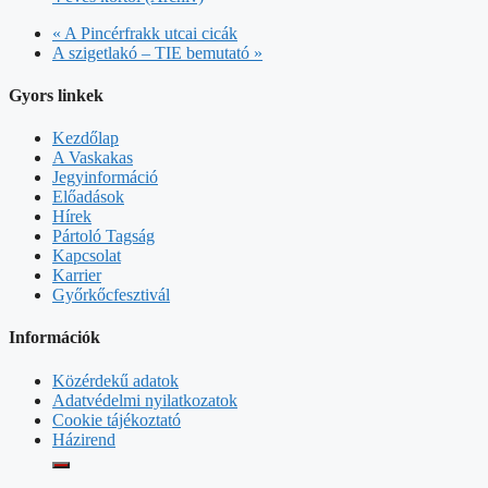
«
A Pincérfrakk utcai cicák
A szigetlakó – TIE bemutató
»
Gyors linkek
Kezdőlap
A Vaskakas
Jegyinformáció
Előadások
Hírek
Pártoló Tagság
Kapcsolat
Karrier
Győrkőcfesztivál
Információk
Közérdekű adatok
Adatvédelmi nyilatkozatok
Cookie tájékoztató
Házirend