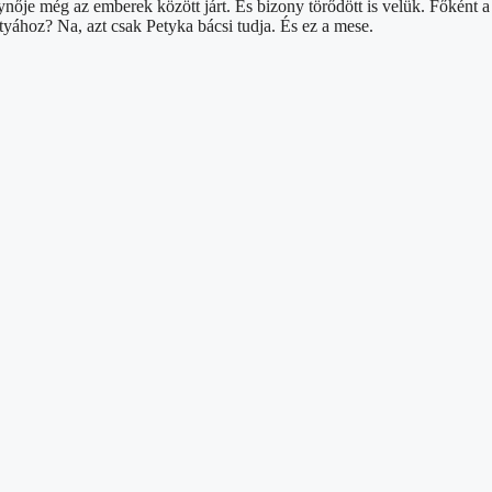
álynője még az emberek között járt. És bizony törődött is velük. Főként
yához? Na, azt csak Petyka bácsi tudja. És ez a mese.