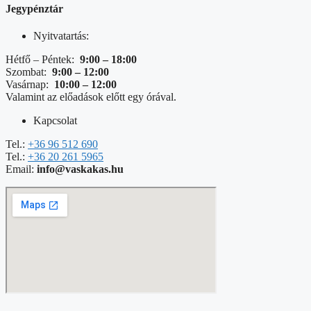
Jegypénztár
Nyitvatartás:
Hétfő – Péntek:
9:00 – 18:00
Szombat:
9:00 – 12:00
Vasárnap:
10:00 – 12:00
Valamint az előadások előtt egy órával.
Kapcsolat
Tel.:
+36 96 512 690
Tel.:
+36 20 261 5965
Email:
info@vaskakas.hu