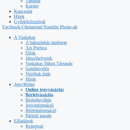
Társulat
Karrier
Kapcsolat
Hírek
Győrkőcfesztivál
Facebook-f
Instagram
Youtube
Phone-alt
A Vaskakas
A bábszínház története
Ars Poetica
Díjak
Játszóhelyeink
Vaskakas Titkos Társaság
Sajtófigyelés
Nézőink írták
Hírek
Jegy/Bérlet
Online jegyvásárlás
Bérletvásárlás
Bérletbeváltás
Jegyinformáció
Bérletinformáció
Pártoló tagság
Előadások
Repertoár