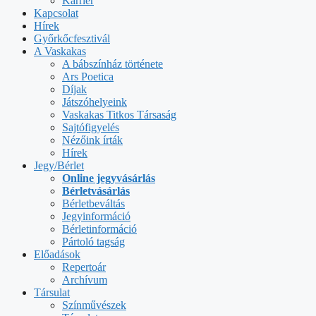
Karrier
Kapcsolat
Hírek
Győrkőcfesztivál
A Vaskakas
A bábszínház története
Ars Poetica
Díjak
Játszóhelyeink
Vaskakas Titkos Társaság
Sajtófigyelés
Nézőink írták
Hírek
Jegy/Bérlet
Online jegyvásárlás
Bérletvásárlás
Bérletbeváltás
Jegyinformáció
Bérletinformáció
Pártoló tagság
Előadások
Repertoár
Archívum
Társulat
Színművészek