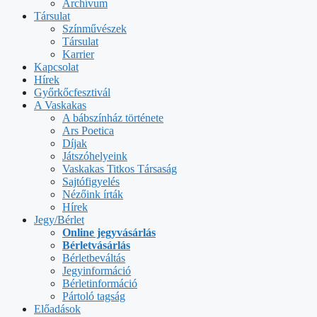
Archívum
Társulat
Színművészek
Társulat
Karrier
Kapcsolat
Hírek
Győrkőcfesztivál
A Vaskakas
A bábszínház története
Ars Poetica
Díjak
Játszóhelyeink
Vaskakas Titkos Társaság
Sajtófigyelés
Nézőink írták
Hírek
Jegy/Bérlet
Online jegyvásárlás
Bérletvásárlás
Bérletbeváltás
Jegyinformáció
Bérletinformáció
Pártoló tagság
Előadások