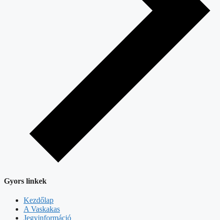
Gyors linkek
Kezdőlap
A Vaskakas
Jegyinformáció