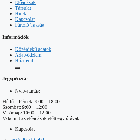
Előadások
Társulat
Hírek
Kapcsolat
Pártoló Tagság
Információk
Közérdekű adatok
Adatvédelem
Házirend
Jegypénztár
Nyitvatartás:
Hétfő – Péntek: 9:00 – 18:00
Szombat: 9:00 – 12:00
Vasárnap: 10:00 – 12:00
Valamint az előadások előtt egy órával.
Kapcsolat
Tel.:
+36 96 512 690