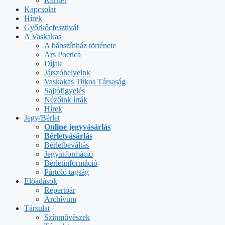
Karrier
Kapcsolat
Hírek
Győrkőcfesztivál
A Vaskakas
A bábszínház története
Ars Poetica
Díjak
Játszóhelyeink
Vaskakas Titkos Társaság
Sajtófigyelés
Nézőink írták
Hírek
Jegy/Bérlet
Online jegyvásárlás
Bérletvásárlás
Bérletbeváltás
Jegyinformáció
Bérletinformáció
Pártoló tagság
Előadások
Repertoár
Archívum
Társulat
Színművészek