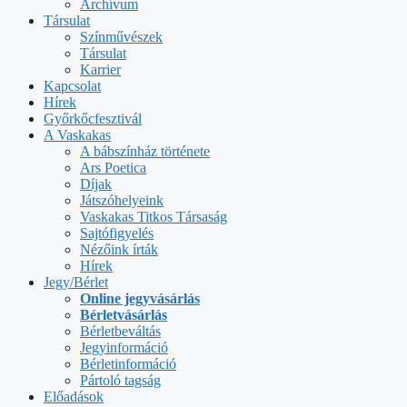
Archívum
Társulat
Színművészek
Társulat
Karrier
Kapcsolat
Hírek
Győrkőcfesztivál
A Vaskakas
A bábszínház története
Ars Poetica
Díjak
Játszóhelyeink
Vaskakas Titkos Társaság
Sajtófigyelés
Nézőink írták
Hírek
Jegy/Bérlet
Online jegyvásárlás
Bérletvásárlás
Bérletbeváltás
Jegyinformáció
Bérletinformáció
Pártoló tagság
Előadások