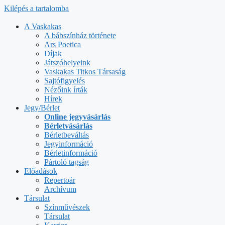
Kilépés a tartalomba
A Vaskakas
A bábszínház története
Ars Poetica
Díjak
Játszóhelyeink
Vaskakas Titkos Társaság
Sajtófigyelés
Nézőink írták
Hírek
Jegy/Bérlet
Online jegyvásárlás
Bérletvásárlás
Bérletbeváltás
Jegyinformáció
Bérletinformáció
Pártoló tagság
Előadások
Repertoár
Archívum
Társulat
Színművészek
Társulat