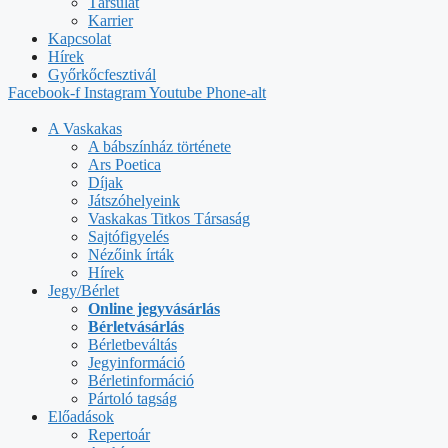
Társulat
Karrier
Kapcsolat
Hírek
Győrkőcfesztivál
Facebook-f
Instagram
Youtube
Phone-alt
A Vaskakas
A bábszínház története
Ars Poetica
Díjak
Játszóhelyeink
Vaskakas Titkos Társaság
Sajtófigyelés
Nézőink írták
Hírek
Jegy/Bérlet
Online jegyvásárlás
Bérletvásárlás
Bérletbeváltás
Jegyinformáció
Bérletinformáció
Pártoló tagság
Előadások
Repertoár