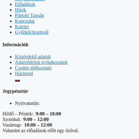
Előadások
Hírek
Pártoló Tagság
Kapcsolat
Karrier
Győrkőcfesztivál
Információk
Közérdekű adatok
Adatvédelmi nyilatkozatok
Cookie tájékoztató
Házirend
Jegypénztár
Nyitvatartás:
Hétfő – Péntek:
9:00 – 18:00
Szombat:
9:00 – 12:00
Vasárnap:
10:00 – 12:00
Valamint az előadások előtt egy órával.