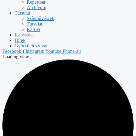
Repertoár
Archívum
Társulat
Színművészek
Társulat
Karrier
Kapcsolat
Hírek
Győrkőcfesztivál
Facebook-f
Instagram
Youtube
Phone-alt
Loading view.