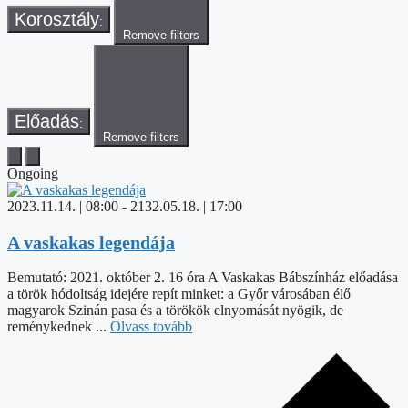
Korosztály
:
Remove filters
Előadás
:
Remove filters
Ongoing
2023.11.14. | 08:00
-
2132.05.18. | 17:00
A vaskakas legendája
Bemutató: 2021. október 2. 16 óra A Vaskakas Bábszínház előadása
a török hódoltság idejére repít minket: a Győr városában élő
magyarok Szinán pasa és a törökök elnyomását nyögik, de
reménykednek ...
Olvass tovább