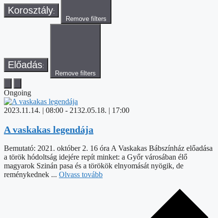
Korosztály
:
Remove filters
Előadás
:
Remove filters
Ongoing
2023.11.14. | 08:00
-
2132.05.18. | 17:00
A vaskakas legendája
Bemutató: 2021. október 2. 16 óra A Vaskakas Bábszínház előadása
a török hódoltság idejére repít minket: a Győr városában élő
magyarok Szinán pasa és a törökök elnyomását nyögik, de
reménykednek ...
Olvass tovább