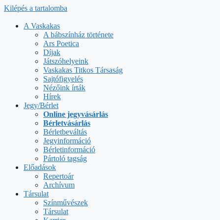
Kilépés a tartalomba
A Vaskakas
A bábszínház története
Ars Poetica
Díjak
Játszóhelyeink
Vaskakas Titkos Társaság
Sajtófigyelés
Nézőink írták
Hírek
Jegy/Bérlet
Online jegyvásárlás
Bérletvásárlás
Bérletbeváltás
Jegyinformáció
Bérletinformáció
Pártoló tagság
Előadások
Repertoár
Archívum
Társulat
Színművészek
Társulat