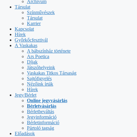
Archívum
Társulat
Színművészek
Társulat
Karrier
Kapcsolat
Hírek
Győrkőcfesztivál
A Vaskakas
A bábszínház története
Ars Poetica
Díjak
Játszóhelyeink
Vaskakas Titkos Társaság
Sajtófigyelés
Nézőink írták
Hírek
Jegy/Bérlet
Online jegyvásárlás
Bérletvásárlás
Bérletbeváltás
Jegyinformáció
Bérletinformáció
Pártoló tagság
Előadások