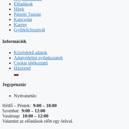
Előadások
Hírek
Pártoló Tagság
Kapcsolat
Karrier
Győrkőcfesztivál
Információk
Közérdekű adatok
Adatvédelmi nyilatkozatok
Cookie tájékoztató
Házirend
Jegypénztár
Nyitvatartás:
Hétfő – Péntek:
9:00 – 18:00
Szombat:
9:00 – 12:00
Vasárnap:
10:00 – 12:00
Valamint az előadások előtt egy órával.