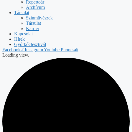
Repertoár
Archívum
Társulat
Színművészek
Társulat
Karrier
Kapcsolat
Hírek
Győrkőcfesztivál
Facebook-f
Instagram
Youtube
Phone-alt
Loading view.