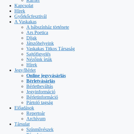
Karrier
Kapcsolat
Hírek
Győrkőcfesztivál
A Vaskakas
A bábszínház története
Ars Poetica
Díjak
Játszóhelyeink
Vaskakas Titkos Társaság
Sajtófigyelés
Nézőink írták
Hírek
Jegy/Bérlet
Online jegyvásárlás
Bérletvásárlás
Bérletbeváltás
Jegyinformáció
Bérletinformáció
Pártoló tagság
Előadások
Repertoár
Archívum
Társulat
Színművészek