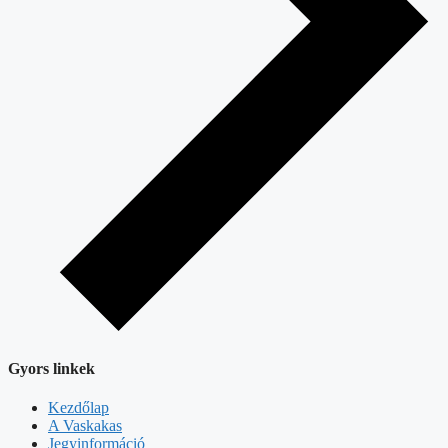
Gyors linkek
Kezdőlap
A Vaskakas
Jegyinformáció