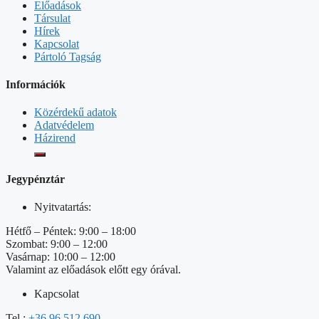
Előadások
Társulat
Hírek
Kapcsolat
Pártoló Tagság
Információk
Közérdekű adatok
Adatvédelem
Házirend
Jegypénztár
Nyitvatartás:
Hétfő – Péntek: 9:00 – 18:00
Szombat: 9:00 – 12:00
Vasárnap: 10:00 – 12:00
Valamint az előadások előtt egy órával.
Kapcsolat
Tel.:
+36 96 512 690