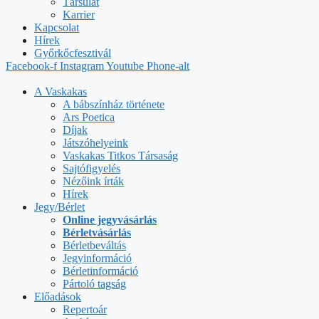
Társulat
Karrier
Kapcsolat
Hírek
Győrkőcfesztivál
Facebook-f
Instagram
Youtube
Phone-alt
A Vaskakas
A bábszínház története
Ars Poetica
Díjak
Játszóhelyeink
Vaskakas Titkos Társaság
Sajtófigyelés
Nézőink írták
Hírek
Jegy/Bérlet
Online jegyvásárlás
Bérletvásárlás
Bérletbeváltás
Jegyinformáció
Bérletinformáció
Pártoló tagság
Előadások
Repertoár