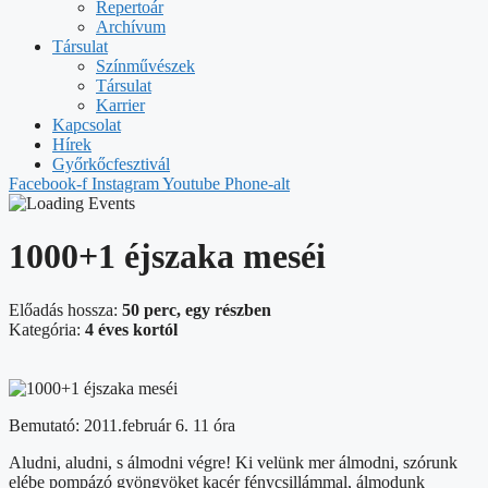
Repertoár
Archívum
Társulat
Színművészek
Társulat
Karrier
Kapcsolat
Hírek
Győrkőcfesztivál
Facebook-f
Instagram
Youtube
Phone-alt
1000+1 éjszaka meséi
Előadás hossza:
50 perc, egy részben
Kategória:
4 éves kortól
Bemutató: 2011.február 6. 11 óra
Aludni, aludni, s álmodni végre! Ki velünk mer álmodni, szórunk
elébe pompázó gyöngyöket kacér fénycsillámmal, álmodunk