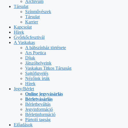
Archívum
Társulat
Színművészek
Társulat
Karrier
Kapcsolat
Hírek
Győrkőcfesztivál
A Vaskakas
A bábszínház története
Ars Poetica
Díjak
Játszóhelyeink
Vaskakas Titkos Társaság
Sajtófigyelés
Nézőink írták
Hírek
Jegy/Bérlet
Online jegyvásárlás
Bérletvásárlás
Bérletbeváltás
Jegyinformáció
Bérletinformáció
Pártoló tagság
Előadások