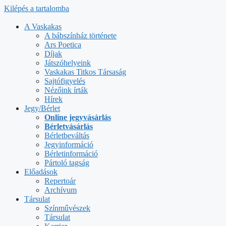
Kilépés a tartalomba
A Vaskakas
A bábszínház története
Ars Poetica
Díjak
Játszóhelyeink
Vaskakas Titkos Társaság
Sajtófigyelés
Nézőink írták
Hírek
Jegy/Bérlet
Online jegyvásárlás
Bérletvásárlás
Bérletbeváltás
Jegyinformáció
Bérletinformáció
Pártoló tagság
Előadások
Repertoár
Archívum
Társulat
Színművészek
Társulat