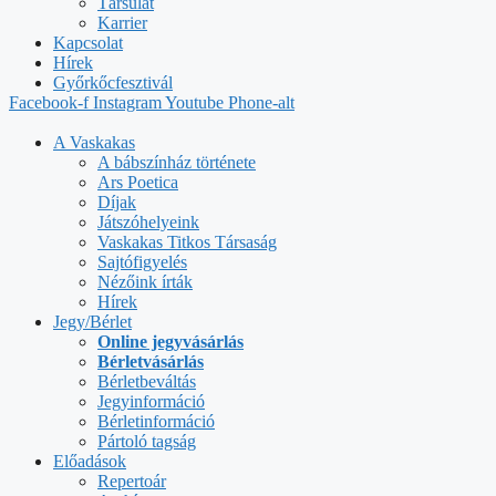
Társulat
Karrier
Kapcsolat
Hírek
Győrkőcfesztivál
Facebook-f
Instagram
Youtube
Phone-alt
A Vaskakas
A bábszínház története
Ars Poetica
Díjak
Játszóhelyeink
Vaskakas Titkos Társaság
Sajtófigyelés
Nézőink írták
Hírek
Jegy/Bérlet
Online jegyvásárlás
Bérletvásárlás
Bérletbeváltás
Jegyinformáció
Bérletinformáció
Pártoló tagság
Előadások
Repertoár