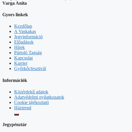
Varga Anita
Gyors linkek
Kezdőlap
A Vaskakas
Jegyinformáció
Előadások
Hírek
Pártoló Tagság
Kapcsolat
Karrier
Győrkőcfesztivál
Információk
Közérdekű adatok
Adatvédelmi nyilatkozatok
Cookie tájékoztató
Házirend
Jegypénztár