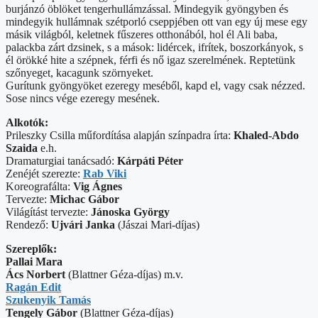
burjánzó öblöket tengerhullámzással. Mindegyik gyöngyben és
mindegyik hullámnak szétporló cseppjében ott van egy új mese egy
másik világból, keletnek fűszeres otthonából, hol él Ali baba,
palackba zárt dzsinek, s a mások: lidércek, ifrítek, boszorkányok, s
él örökké hite a szépnek, férfi és nő igaz szerelmének. Reptetünk
szőnyeget, kacagunk szörnyeket.
Gurítunk gyöngyöket ezeregy meséből, kapd el, vagy csak nézzed.
Sose nincs vége ezeregy mesének.
Alkotók:
Prileszky Csilla műfordítása alapján színpadra írta:
Khaled-Abdo
Szaida
e.h.
Dramaturgiai tanácsadó:
Kárpáti Péter
Zenéjét szerezte:
Rab Viki
Koreografálta:
Vig Ágnes
Tervezte:
Michac Gábor
Világítást tervezte:
Jánoska György
Rendező:
Ujvári Janka
(Jászai Mari-díjas)
Szereplők:
Pallai Mara
Ács Norbert
(Blattner Géza-díjas) m.v.
Ragán Edit
Szukenyik Tamás
Tengely Gábor
(Blattner Géza-díjas)