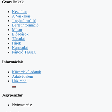
Gyors linkek
Kezdőlap
A Vaskakas
Jegyinformáció
Bérletinformáció
Műsor
Előadások
Társulat
Hírek
Kapcsolat
Pártoló Tagság
Információk
Közérdekű adatok
Adatvédelem
Házirend
Jegypénztár
Nyitvatartás: