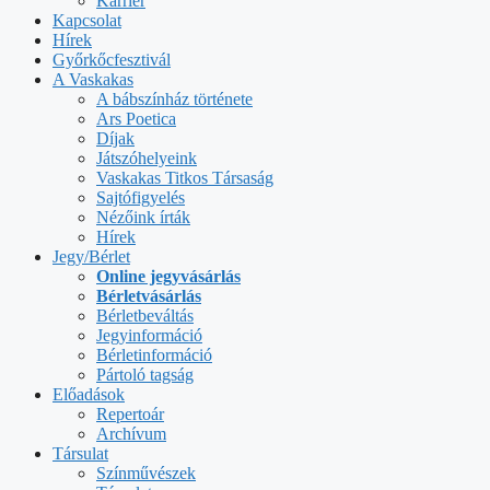
Karrier
Kapcsolat
Hírek
Győrkőcfesztivál
A Vaskakas
A bábszínház története
Ars Poetica
Díjak
Játszóhelyeink
Vaskakas Titkos Társaság
Sajtófigyelés
Nézőink írták
Hírek
Jegy/Bérlet
Online jegyvásárlás
Bérletvásárlás
Bérletbeváltás
Jegyinformáció
Bérletinformáció
Pártoló tagság
Előadások
Repertoár
Archívum
Társulat
Színművészek